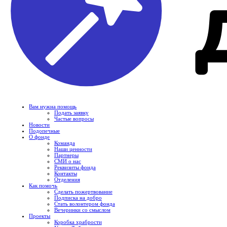
Вам нужна помощь
Подать заявку
Частые вопросы
Новости
Подопечные
О фонде
Команда
Наши ценности
Партнеры
СМИ о нас
Реквизиты фонда
Контакты
Отделения
Как помочь
Сделать пожертвование
Подписка на добро
Стать волонтером фонда
Вечеринки со смыслом
Проекты
Коробка храбрости