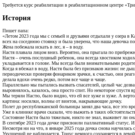
Требуется курс реабилитации в реабилитационном центре «Три
История
Пишет папа:
«Летом 2023 года мы с семьей и друзьями отдыхали у озера в Ка
всех на соседнюю стоянку и была уверена, что наша девочка по
Жена побежала искать в лес, я – в воду.
Настя плавала лицом вниз. Вероятно, она прыгала по прибрежн
Настя – очень послушный ребенок, она всегда хвостиком ходила 
укладывается в голове. Мы всегда были внимательными родите
Когда я вбежал в воду, Настя была без признаков жизни: не ды
периодически проверяя фонариком зрачки, к счастью, они реаги
делала вдохи очень редко, потом все чаще и чаще.
Параллельно мы пытались вызвать спасателей, целый час дозва
выровнялось, казалось, она просто спит. Но некоторое спустя 
Мы теряли Настю, было видно, что ей все хуже и хуже. А верто
картина: носилки, волны от винтов, накрывающие дочку.
Полет до республиканской больницы занял два часа, все это в
Уже в клинике врачи сказали, что выжить в таких обстоятельст
Состояние Насти было тяжелым, никто не знал, выживет ли она,
В сентябре 2023 года дочке присвоили паллиативный статус. И
Несмотря ни на что, в январе 2025 года дочка снова научилась 
Ухудшений не наблюдается. Тонус немного сохраняется в левой