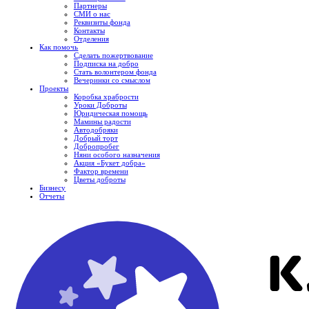
Партнеры
СМИ о нас
Реквизиты фонда
Контакты
Отделения
Как помочь
Сделать пожертвование
Подписка на добро
Стать волонтером фонда
Вечеринки со смыслом
Проекты
Коробка храбрости
Уроки Доброты
Юридическая помощь
Мамины радости
Автодобряки
Добрый торт
Добропробег
Няни особого назначения
Акция «Букет добра»
Фактор времени
Цветы доброты
Бизнесу
Отчеты