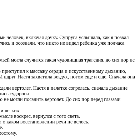
емь человек, включая дочку. Супруга услышала, как я позвал
лись и осознали, что никто не видел ребенка уже полчаса.
мьей могла случится такая чудовищная трагедия, до сих пор не
 же приступил к массажу сердца и искусственному дыханию,
 вдруг Настя захватила воздух, потом еще и еще. Сначала она
али вертолет. Настя в палатке согрелась, сначала дыхание
лись судороги.
о не могли посадить вертолет. До сих пор перед глазами
и легких.
ысле воскрес, вернулся с того света.
 о каком восстановлении речи не велось.
е.
ростому.