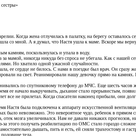
 сестры»
релии. Когда жена отлучилась в палатку, на берегу оставалось с
шла со мной. А я думал, что Настя ушла к маме. Вскоре мы верну
ым камням, поскользнулась и упала в воду.
за мамой, никогда никуда без спроса не убегала. Как с нашей се
лями. Но хватило одной ужасной случайности.
шала, ее сердце не билось. С нами в поездке был врач. Он сразу
ровали на свет. Реанимировали нашу девочку прямо на камнях. И
нивались по спутниковому телефону до МЧС. Еще шесть часов жд
время ее начало выкручивать, дыхание стало прерывистым, появи
лет все не прилетал. Когда спасатели наконец прибыли, они долг
ремя Настя была подключена к аппарату искусственной вентиляци
вах было невозможно. Это невероятное чудо, ребенок в прямом см
 отек мозга увеличивался. Нам не давали никаких прогнозов, ни
з-за этого получать реабилитацию по ОМС стало гораздо сложне
самостоятельно дышать, пить и есть, ей сняли трахеостому и гаст
 половине тела.