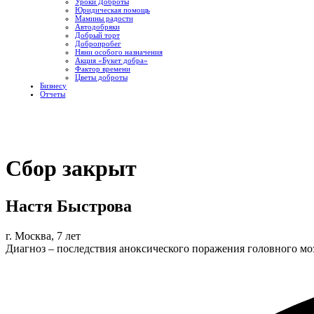
Уроки Доброты
Юридическая помощь
Мамины радости
Автодобряки
Добрый торт
Добропробег
Няни особого назначения
Акция «Букет добра»
Фактор времени
Цветы доброты
Бизнесу
Отчеты
Сбор закрыт
Настя Быстрова
г. Москва, 7 лет
Диагноз – последствия аноксического поражения головного мозг