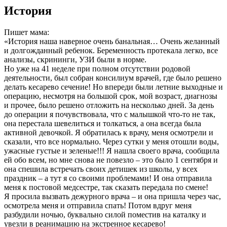
История
Пишет мама:
«История наша наверное очень банальная… Очень желанный
и долгожданный ребенок. Беременность протекала легко, все
анализы, скрининги, УЗИ были в норме.
Но уже на 41 неделе при полном отсутствии родовой
деятельности, был собран консилиум врачей, где было решено
делать кесарево сечение! Но впереди были летние выходные и
операцию, несмотря на большой срок, мой возраст, диагнозы
и прочее, было решено отложить на несколько дней. За день
до операции я почувствовала, что с малышкой что-то не так,
она перестала шевелиться и толкаться, а она всегда была
активной девочкой. Я обратилась к врачу, меня осмотрели и
сказали, что все нормально. Через сутки у меня отошли воды,
ужасные густые и зеленые!!! Я нашла своего врача, сообщила
ей обо всем, но мне снова не повезло – это было 1 сентября и
она спешила встречать своих детишек из школы, у всех
праздник – а тут я со своими проблемами! И она отправила
меня к постовой медсестре, так сказать передала по смене!
Я просила вызвать дежурного врача – и она пришла через час,
осмотрела меня и отправила спать! Потом вдруг меня
разбудили ночью, буквально силой поместив на каталку и
увезли в реанимацию на экстренное кесарево!