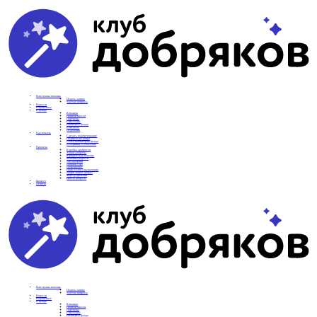
Вам нужна помощь
Подать заявку
Частые вопросы
Новости
Подопечные
О фонде
Команда
Наши ценности
Партнеры
СМИ о нас
Реквизиты фонда
Контакты
Отделения
Как помочь
Сделать пожертвование
Подписка на добро
Стать волонтером фонда
Вечеринки со смыслом
Проекты
Коробка храбрости
Уроки Доброты
Юридическая помощь
Мамины радости
Автодобряки
Добрый торт
Добропробег
Няни особого назначения
Акция «Букет добра»
Фактор времени
Цветы доброты
Бизнесу
Отчеты
Вам нужна помощь
Подать заявку
Частые вопросы
Новости
Подопечные
О фонде
Команда
Наши ценности
Партнеры
СМИ о нас
Реквизиты фонда