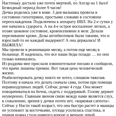
Настеньку достали уже почти мертвой, по Апгар на 1 балл!
Безводный период более 9 часов!
Дочка родилась уже в коме. 3 дня малышка провела в
состоянии гипотермии, простыми словами в состоянии
переохлаждения. Подключена к аппарату ИВЛ. На 2-е сутки у
нее начались судороги. А на 4-е острое воспаление легких, а
позже шоковое состояние, кровоизлияние в мозг. Делали
переливание крови. Дозы антибиотиков были такими, что и
взрослый-то не каждый выдержит! А она держалась! И
ВЫЖИЛА!
Мы провели в реанимации месяц, а потом еще месяц в
больнице. Я надеялась, что все наши беды позади … но они
только начинались.
Из роддома мне прислали извинительное письмо и сообщили,
что врачи лишены премии. Вот такая цена человеческой
жизни.
Реабилитировать дочку никто не хотел, слишком тяжелая.
Поэтому я начала это делать сначала сама, потом при помощи
неравнодушных людей. Сейчас дочке 4 года. Она может
поворачиваться на бочок, сидеть с поддержкой. Голову держит
неуверенно. Главным звеном связи между нами является слух,
к сожалению, зрения у дочки почти нет, «корковая слепота».
Сейчас у Насти такой возраст, что она быстро растет и мышцы
не успевают за косточками, отсюда усилилась спастика, и
правая ножка стала намного короче и меньше левой.