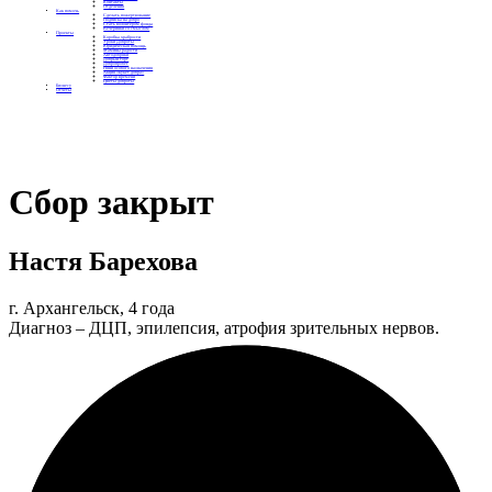
Контакты
Отделения
Как помочь
Сделать пожертвование
Подписка на добро
Стать волонтером фонда
Вечеринки со смыслом
Проекты
Коробка храбрости
Уроки Доброты
Юридическая помощь
Мамины радости
Автодобряки
Добрый торт
Добропробег
Няни особого назначения
Акция «Букет добра»
Фактор времени
Цветы доброты
Бизнесу
Отчеты
Сбор закрыт
Настя Барехова
г. Архангельск, 4 года
Диагноз – ДЦП, эпилепсия, атрофия зрительных нервов.