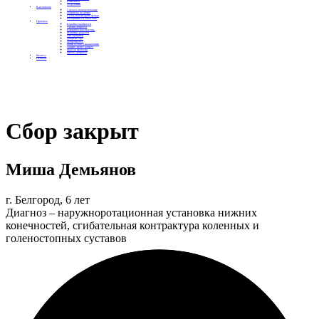
Контакты
Отделения
Как помочь
Сделать пожертвование
Подписка на добро
Стать волонтером фонда
Вечеринки со смыслом
Проекты
Коробка храбрости
Уроки Доброты
Юридическая помощь
Мамины радости
Автодобряки
Добрый торт
Добропробег
Няни особого назначения
Акция «Букет добра»
Фактор времени
Цветы доброты
Бизнесу
Отчеты
Сбор закрыт
Миша Демьянов
г. Белгород, 6 лет
Диагноз – наружноротационная установка нижних
конечностей, сгибательная контрактура коленных и
голеностопных суставов