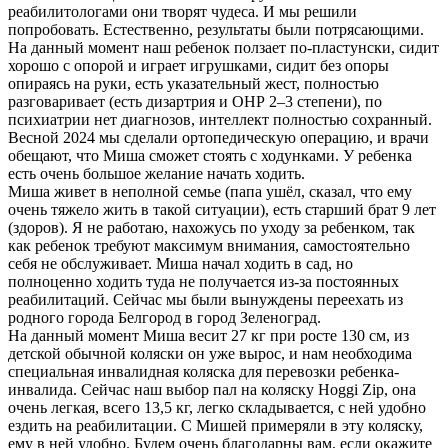
реабилитологами они творят чудеса. И мы решили
попробовать. Естественно, результаты были потрясающими.
На данный момент наш ребенок ползает по-пластунски, сидит
хорошо с опорой и играет игрушками, сидит без опоры
опираясь на руки, есть указательный жест, полностью
разговаривает (есть дизартрия и ОНР 2–3 степени), по
психиатрии нет диагнозов, интеллект полностью сохранный.
Весной 2024 мы сделали ортопедическую операцию, и врачи
обещают, что Миша сможет стоять с ходунками. У ребенка
есть очень большое желание начать ходить.
Миша живет в неполной семье (папа ушёл, сказал, что ему
очень тяжело жить в такой ситуации), есть старший брат 9 лет
(здоров). Я не работаю, нахожусь по уходу за ребенком, так
как ребенок требуют максимум внимания, самостоятельно
себя не обслуживает. Миша начал ходить в сад, но
полноценно ходить туда не получается из-за постоянных
реабилитаций. Сейчас мы были вынуждены переехать из
родного города Белгород в город Зеленоград.
На данный момент Миша весит 27 кг при росте 130 см, из
детской обычной коляски он уже вырос, и нам необходима
специальная инвалидная коляска для перевозки ребенка-
инвалида. Сейчас наш выбор пал на коляску Hoggi Zip, она
очень легкая, всего 13,5 кг, легко складывается, с ней удобно
ездить на реабилитации. С Мишей примеряли в эту коляску,
ему в ней удобно. Будем очень благодарны вам, если окажите