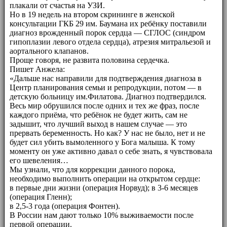
плакали от счастья на УЗИ.
Но в 19 недель на втором скрининге в женской
консультации ГКБ 29 им. Баумана их ребёнку поставили
диагноз врожденный порок сердца — СГЛОС (синдром
гипоплазии левого отдела сердца), атрезия митральезой и
аортального клапанов.
Проще говоря, не развита половина сердечка.
Пишет Анжела:
«Дальше нас направили для подтверждения диагноза в
Центр планирования семьи и репродукции, потом — в
детскую больницу им.Филатова. Диагноз подтвердился.
Весь мир обрушился после одних и тех же фраз, после
каждого приёма, что ребёнок не будет жить, сам не
задышит, что лучший выход в нашем случае — это
прервать беременность. Но как? У нас не было, нет и не
будет сил убить вымоленного у Бога малыша. К тому
моменту он уже активно давал о себе знать, я чувствовала
его шевеления…
Мы узнали, что для коррекции данного порока,
необходимо выполнить операции на открытом сердце:
в первые дни жизни (операция Норвуд); в 3-6 месяцев
(операция Гленн);
в 2,5-3 года (операция Фонтен).
В России нам дают только 10% выживаемости после
первой операции.