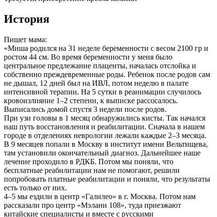
История
Пишет мама:
«Миша родился на 31 неделе беременности с весом 2100 гр и
ростом 44 см. Во время беременности у меня было
центральное предлежание плаценты, началась отслойка и
собственно преждевременные роды. Ребенок после родов сам
не дышал, 12 дней был на ИВЛ, потом неделю в палате
интенсивной терапии. На 5 сутки в реанимации случилось
кровоизлияние 1–2 степени, к выписке рассосалось.
Выписались домой спустя 3 недели после родов.
При узи головы в 1 месяц обнаружились кисты. Так начался
наш путь восстановления и реабилитации. Сначала в нашем
городе в отделениях неврологии лежали каждые 2–3 месяца.
В 9 месяцев попали в Москву в институт имени Вельтищева,
там установили окончательный диагноз. Дальнейшее наше
лечение проходило в РДКБ. Потом мы поняли, что
бесплатные реабилитации нам не помогают, решили
попробовать платные реабилитации и поняли, что результаты
есть только от них.
4–5 мы ездили в центр «Галилео» в г. Москва. Потом нам
рассказали про центр «Мэлани 108», туда приезжают
китайские специалисты и вместе с русскими