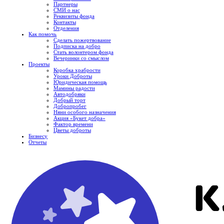
Партнеры
СМИ о нас
Реквизиты фонда
Контакты
Отделения
Как помочь
Сделать пожертвование
Подписка на добро
Стать волонтером фонда
Вечеринки со смыслом
Проекты
Коробка храбрости
Уроки Доброты
Юридическая помощь
Мамины радости
Автодобряки
Добрый торт
Добропробег
Няни особого назначения
Акция «Букет добра»
Фактор времени
Цветы доброты
Бизнесу
Отчеты