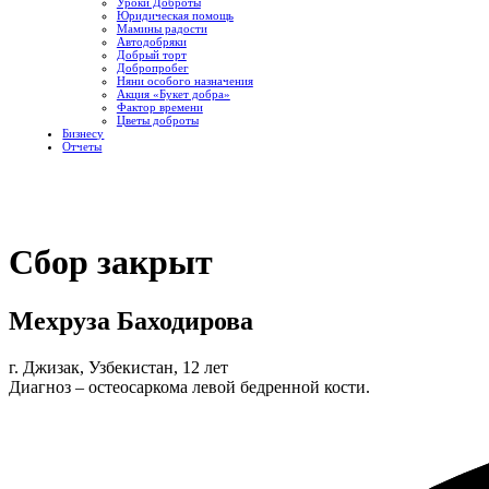
Уроки Доброты
Юридическая помощь
Мамины радости
Автодобряки
Добрый торт
Добропробег
Няни особого назначения
Акция «Букет добра»
Фактор времени
Цветы доброты
Бизнесу
Отчеты
Сбор закрыт
Мехруза Баходирова
г. Джизак, Узбекистан, 12 лет
Диагноз – остеосаркома левой бедренной кости.