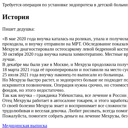
Требуется операция по установке эндопротеза в детской больн
История
Пишет дедушка:
«В мае 2020 года внучка каталась на роликах, упала и получил
проходила, и внучку отправили на МРТ. Обследование показало 
Мехрузе диагностировали остеосаркому левой бедренной кости,
30 октября 2020 года внучка начала химиотерапию. Местные вр
лучше.
В декабре мы были уже в Москве, и Мехруза продолжила полу
18 марта 2021 года её прооперировали и поставили на место су
25 июля 2021 года внучку наконец-то выписали из больницы.
Но Мехруза быстро растет, и эндопротез больше не подходит по 
искривится позвоночник. Операция нужна срочно, но стоимость
фондов, но этого недостаточно.
Так как внучка – гражданка Узбекистана, все лечение в России
Отец Мехрузы работает в автосалоне токарем, и этого заработк
О своей болезни Мехруза знает и воспринимает все сложности с
трудолюбивая и веселая девочка. Любит рисовать, всегда помог
Пожалуйста, помогите собрать деньги на лечение Мехрузы, без
Медицинская выписка