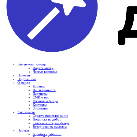
Вам нужна помощь
Подать заявку
Частые вопросы
Новости
Подопечные
О фонде
Команда
Наши ценности
Партнеры
СМИ о нас
Реквизиты фонда
Контакты
Отделения
Как помочь
Сделать пожертвование
Подписка на добро
Стать волонтером фонда
Вечеринки со смыслом
Проекты
Коробка храбрости