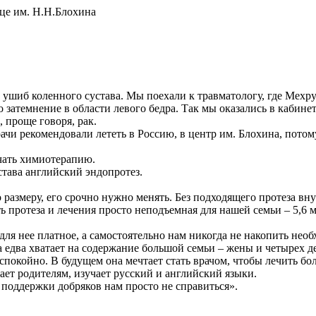
ице им. Н.Н.Блохина
а ушиб коленного сустава. Мы поехали к травматологу, где Мехр
затемнение в области левого бедра. Так мы оказались в кабинете
 проще говоря, рак.
ачи рекомендовали лететь в Россию, в центр им. Блохина, потом
чать химиотерапию.
става английский эндопротез.
размеру, его срочно нужно менять. Без подходящего протеза внуч
 протеза и лечения просто неподъемная для нашей семьи – 5,6 м
 для нее платное, а самостоятельно нам никогда не накопить нео
а едва хватает на содержание большой семьи – жены и четырех де
покойно. В будущем она мечтает стать врачом, чтобы лечить бол
ает родителям, изучает русский и английский языки.
 поддержки добряков нам просто не справиться».