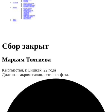
Контакты
Отделения
Как помочь
Сделать пожертвование
Подписка на добро
Стать волонтером фонда
Вечеринки со смыслом
Проекты
Коробка храбрости
Уроки Доброты
Юридическая помощь
Мамины радости
Автодобряки
Добрый торт
Добропробег
Няни особого назначения
Акция «Букет добра»
Фактор времени
Цветы доброты
Бизнесу
Отчеты
Сбор закрыт
Марьям Тохтиева
Кыргызстан, г. Бишкек, 22 года
Диагноз – акромегалия, активная фаза.