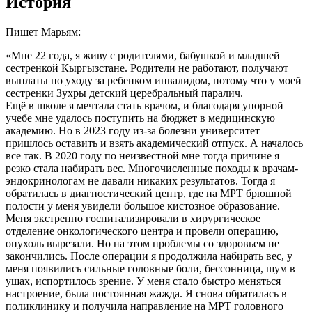
История
Пишет Марьям:
«Мне 22 года, я живу с родителями, бабушкой и младшей
сестренкой Кыргызстане. Родители не работают, получают
выплаты по уходу за ребенком инвалидом, потому что у моей
сестренки Зухры детский церебральный паралич.
Ещё в школе я мечтала стать врачом, и благодаря упорной
учебе мне удалось поступить на бюджет в медицинскую
академию. Но в 2023 году из-за болезни университет
пришлось оставить и взять академический отпуск. А началось
все так. В 2020 году по неизвестной мне тогда причине я
резко стала набирать вес. Многочисленные походы к врачам-
эндокринологам не давали никаких результатов. Тогда я
обратилась в диагностический центр, где на МРТ брюшной
полости у меня увидели большое кистозное образование.
Меня экстренно госпитализировали в хирургическое
отделение онкологического центра и провели операцию,
опухоль вырезали. Но на этом проблемы со здоровьем не
закончились. После операции я продолжила набирать вес, у
меня появились сильные головные боли, бессонница, шум в
ушах, испортилось зрение. У меня стало быстро меняться
настроение, была постоянная жажда. Я снова обратилась в
поликлинику и получила направление на МРТ головного