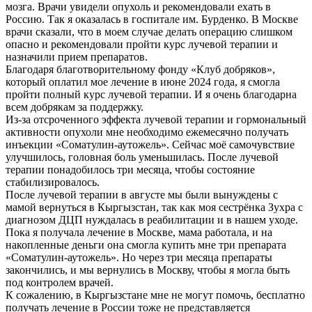
мозга. Врачи увидели опухоль и рекомендовали ехать в
Россию. Так я оказалась в госпитале им. Бурденко. В Москве
врачи сказали, что в моем случае делать операцию слишком
опасно и рекомендовали пройти курс лучевой терапии и
назначили прием препаратов.
Благодаря благотворительному фонду «Клуб добряков»,
который оплатил мое лечение в июне 2024 года, я смогла
пройти полный курс лучевой терапии. И я очень благодарна
всем добрякам за поддержку.
Из-за отсроченного эффекта лучевой терапии и гормональный
активности опухоли мне необходимо ежемесячно получать
инъекции «Соматулин-аутожель». Сейчас моё самочувствие
улучшилось, головная боль уменьшилась. После лучевой
терапии понадобилось три месяца, чтобы состояние
стабилизировалось.
После лучевой терапии в августе мы были вынуждены с
мамой вернуться в Кыргызстан, так как моя сестрёнка Зухра с
диагнозом ДЦП нуждалась в реабилитации и в нашем уходе.
Пока я получала лечение в Москве, мама работала, и на
накопленные деньги она смогла купить мне три препарата
«Соматулин-аутожель». Но через три месяца препараты
закончились, и мы вернулись в Москву, чтобы я могла быть
под контролем врачей.
К сожалению, в Кыргызстане мне не могут помочь, бесплатно
получать лечение в России тоже не представляется