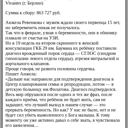
Vivantes (г. Берлин)
Сумма к сбору: 863 727 руб.
Анжела Ревенкова с мужем ждали своего первенца 15 лет,
но забеременеть никак не получалось.
Так что в феврале, узнав о беременности, они в обнимку
плакали от счастья на УЗИ.
Но в 19 недель на втором скрининге в женской
консультации ГКБ 29 им. Баумана их ребёнку поставили
диагноз врожденный порок сердца — СГЛОС (синдром
гипоплазии левого отдела сердца), атрезия митральезой и
аортального клапанов.
Проще говоря, не развита половина сердечка.
Пишет Анжела:
«Дальше нас направили для подтверждения диагноза в
Центр планирования семьи и репродукции, потом — в
детскую больницу им.Филатова. Диагноз подтвердился.
Весь мир обрушился после одних и тех же фраз, после
каждого приёма, что ребёнок не будет жить, сам не
задышит, что лучший выход в нашем случае — это
прервать беременность. Но как? У нас не было, нет и не
будет сил убить вымоленного у Бога малыша. К тому
моменту он уже активно давал о себе знать, я чувствовала
его шевеления…