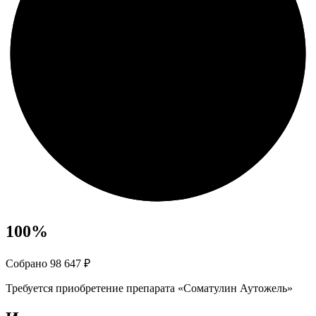
100
%
Собрано 98 647 ₽
Требуется приобретение препарата «Соматулин Аутожель»