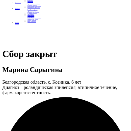
Контакты
Отделения
Как помочь
Сделать пожертвование
Подписка на добро
Стать волонтером фонда
Вечеринки со смыслом
Проекты
Коробка храбрости
Уроки Доброты
Юридическая помощь
Мамины радости
Автодобряки
Добрый торт
Добропробег
Няни особого назначения
Акция «Букет добра»
Фактор времени
Цветы доброты
Бизнесу
Отчеты
Сбор закрыт
Марина Сарыгина
Белгородская область, с. Козинка, 6 лет
Диагноз – роландическая эпилепсия, атипичное течение,
фармакорезистентность.