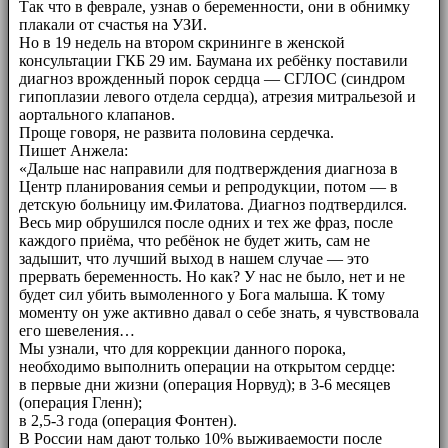
Так что в феврале, узнав о беременности, они в обнимку
плакали от счастья на УЗИ.
Но в 19 недель на втором скрининге в женской
консультации ГКБ 29 им. Баумана их ребёнку поставили
диагноз врожденный порок сердца — СГЛОС (синдром
гипоплазии левого отдела сердца), атрезия митральезой и
аортального клапанов.
Проще говоря, не развита половина сердечка.
Пишет Анжела:
«Дальше нас направили для подтверждения диагноза в
Центр планирования семьи и репродукции, потом — в
детскую больницу им.Филатова. Диагноз подтвердился.
Весь мир обрушился после одних и тех же фраз, после
каждого приёма, что ребёнок не будет жить, сам не
задышит, что лучший выход в нашем случае — это
прервать беременность. Но как? У нас не было, нет и не
будет сил убить вымоленного у Бога малыша. К тому
моменту он уже активно давал о себе знать, я чувствовала
его шевеления…
Мы узнали, что для коррекции данного порока,
необходимо выполнить операции на открытом сердце:
в первые дни жизни (операция Норвуд); в 3-6 месяцев
(операция Гленн);
в 2,5-3 года (операция Фонтен).
В России нам дают только 10% выживаемости после