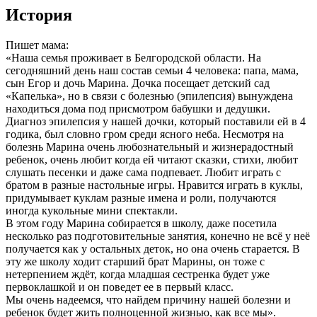
История
Пишет мама:
«Наша семья проживает в Белгородской области. На
сегодняшний день наш состав семьи 4 человека: папа, мама,
сын Егор и дочь Марина. Дочка посещает детский сад
«Капелька», но в связи с болезнью (эпилепсия) вынуждена
находиться дома под присмотром бабушки и дедушки.
Диагноз эпилепсия у нашей дочки, который поставили ей в 4
годика, был словно гром среди ясного неба. Несмотря на
болезнь Марина очень любознательный и жизнерадостный
ребенок, очень любит когда ей читают сказки, стихи, любит
слушать песенки и даже сама подпевает. Любит играть с
братом в разные настольные игры. Нравится играть в куклы,
придумывает куклам разные имена и роли, получаются
иногда кукольные мини спектакли.
В этом году Марина собирается в школу, даже посетила
несколько раз подготовительные занятия, конечно не всё у неё
получается как у остальных деток, но она очень старается. В
эту же школу ходит старший брат Марины, он тоже с
нетерпением ждёт, когда младшая сестренка будет уже
первоклашкой и он поведет ее в первый класс.
Мы очень надеемся, что найдем причину нашей болезни и
ребенок будет жить полноценной жизнью, как все мы».