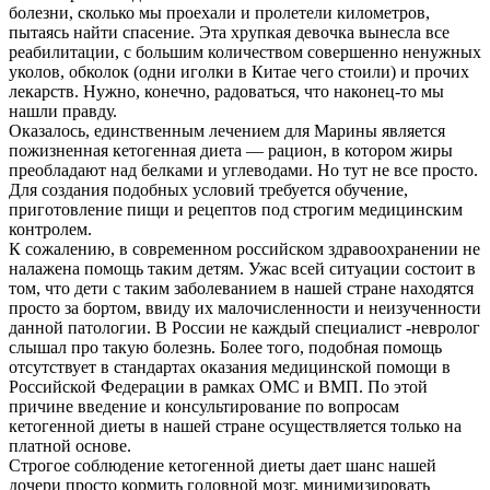
болезни, сколько мы проехали и пролетели километров,
пытаясь найти спасение. Эта хрупкая девочка вынесла все
реабилитации, с большим количеством совершенно ненужных
уколов, обколок (одни иголки в Китае чего стоили) и прочих
лекарств. Нужно, конечно, радоваться, что наконец-то мы
нашли правду.
Оказалось, единственным лечением для Марины является
пожизненная кетогенная диета — рацион, в котором жиры
преобладают над белками и углеводами. Но тут не все просто.
Для создания подобных условий требуется обучение,
приготовление пищи и рецептов под строгим медицинским
контролем.
К сожалению, в современном российском здравоохранении не
налажена помощь таким детям. Ужас всей ситуации состоит в
том, что дети с таким заболеванием в нашей стране находятся
просто за бортом, ввиду их малочисленности и неизученности
данной патологии. В России не каждый специалист -невролог
слышал про такую болезнь. Более того, подобная помощь
отсутствует в стандартах оказания медицинской помощи в
Российской Федерации в рамках ОМС и ВМП. По этой
причине введение и консультирование по вопросам
кетогенной диеты в нашей стране осуществляется только на
платной основе.
Строгое соблюдение кетогенной диеты дает шанс нашей
дочери просто кормить головной мозг, минимизировать