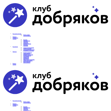
Вам нужна помощь
Подать заявку
Частые вопросы
Новости
Подопечные
О фонде
Команда
Наши ценности
Партнеры
СМИ о нас
Реквизиты фонда
Контакты
Отделения
Как помочь
Сделать пожертвование
Подписка на добро
Стать волонтером фонда
Вечеринки со смыслом
Проекты
Коробка храбрости
Уроки Доброты
Юридическая помощь
Мамины радости
Автодобряки
Добрый торт
Добропробег
Няни особого назначения
Акция «Букет добра»
Фактор времени
Цветы доброты
Бизнесу
Отчеты
Вам нужна помощь
Подать заявку
Частые вопросы
Новости
Подопечные
О фонде
Команда
Наши ценности
Партнеры
СМИ о нас
Реквизиты фонда