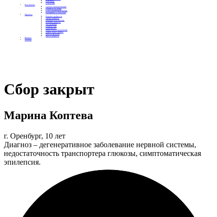
Контакты
Отделения
Как помочь
Сделать пожертвование
Подписка на добро
Стать волонтером фонда
Вечеринки со смыслом
Проекты
Коробка храбрости
Уроки Доброты
Юридическая помощь
Мамины радости
Автодобряки
Добрый торт
Добропробег
Няни особого назначения
Акция «Букет добра»
Фактор времени
Цветы доброты
Бизнесу
Отчеты
Сбор закрыт
Марина Коптева
г. Оренбург, 10 лет
Диагноз – дегенеративное заболевание нервной системы,
недостаточность транспортера глюкозы, симптоматическая
эпилепсия.