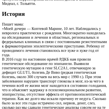
Мидеал, г. Тольятти.
История
Пишет мама:
«Моей дочери — Коптевой Марине, 10 лет. Наблюдались у
невролога практически с рождения. Многократно находилась
на обследовании и лечении в областных, региональных и
федеральных клиниках в связи с постоянными резистентными
к фармакотерапии эпилептическими приступами. Ребенку от
проводимого лечения становилось все хуже и хуже год от
года.
В 2016 году по настоянию врачей РДКБ нам провели
генетическое обследование по эпипанели. Выявили
генетическую мутацию в гене SLC2A1, отвечающую за
дефицит GLUT1, болезнь Де Виво (редкая генетическая
болезнь, около 300 случаев на весь мир с 1990 г.). При этом
заболевании нарушен транспорт глюкозы в мозг, из-за чего в
течении всей ее жизни мозг находится в состоянии голодания,
что и объясняет задержку в психоэмоциональном развитии,
эпиприступы, отсутствие эффекта от противоэпилептической
терапии. Как же долго мы искали причину ее недуга. Сколько
было за все эти годы истрачено сил, нервов, денег, слез,
сколько раз мы сдавали генетические анализы совсем не на те