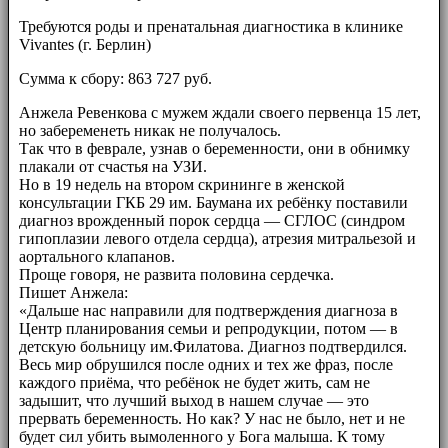
Требуются роды и пренатальная диагностика в клинике
Vivantes (г. Берлин)
Сумма к сбору: 863 727 руб.
Анжела Ревенкова с мужем ждали своего первенца 15 лет,
но забеременеть никак не получалось.
Так что в феврале, узнав о беременности, они в обнимку
плакали от счастья на УЗИ.
Но в 19 недель на втором скрининге в женской
консультации ГКБ 29 им. Баумана их ребёнку поставили
диагноз врожденный порок сердца — СГЛОС (синдром
гипоплазии левого отдела сердца), атрезия митральезой и
аортального клапанов.
Проще говоря, не развита половина сердечка.
Пишет Анжела:
«Дальше нас направили для подтверждения диагноза в
Центр планирования семьи и репродукции, потом — в
детскую больницу им.Филатова. Диагноз подтвердился.
Весь мир обрушился после одних и тех же фраз, после
каждого приёма, что ребёнок не будет жить, сам не
задышит, что лучший выход в нашем случае — это
прервать беременность. Но как? У нас не было, нет и не
будет сил убить вымоленного у Бога малыша. К тому