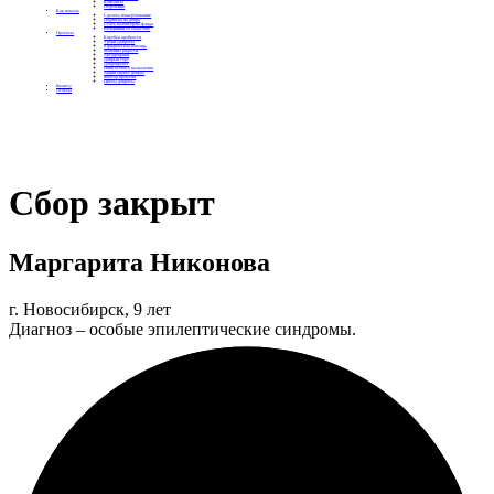
Контакты
Отделения
Как помочь
Сделать пожертвование
Подписка на добро
Стать волонтером фонда
Вечеринки со смыслом
Проекты
Коробка храбрости
Уроки Доброты
Юридическая помощь
Мамины радости
Автодобряки
Добрый торт
Добропробег
Няни особого назначения
Акция «Букет добра»
Фактор времени
Цветы доброты
Бизнесу
Отчеты
Сбор закрыт
Маргарита Никонова
г. Новосибирск, 9 лет
Диагноз – особые эпилептические синдромы.