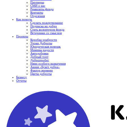
Партнеры
СМИ о нас
Реквизиты фонда
Контакты
Отделения
Как помочь
Сделать пожертвование
Подписка на добро
Стать волонтером фонда
Вечеринки со смыслом
Проекты
Коробка храбрости
Уроки Доброты
Юридическая помощь
Мамины радости
Автодобряки
Добрый торт
Добропробег
Няни особого назначения
Акция «Букет добра»
Фактор времени
Цветы доброты
Бизнесу
Отчеты