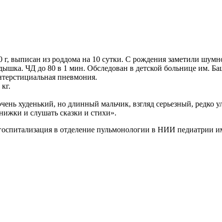
60 г, выписан из роддома на 10 сутки. С рождения заметили шу
шка. ЧД до 80 в 1 мин. Обследован в детской больнице им. Баш
нтерстициальная пневмония.
 кг.
очень худенький, но длинный мальчик, взгляд серьезный, редко 
нижки и слушать сказки и стихи».
госпитализация в отделение пульмонологии в НИИ педиатрии им.