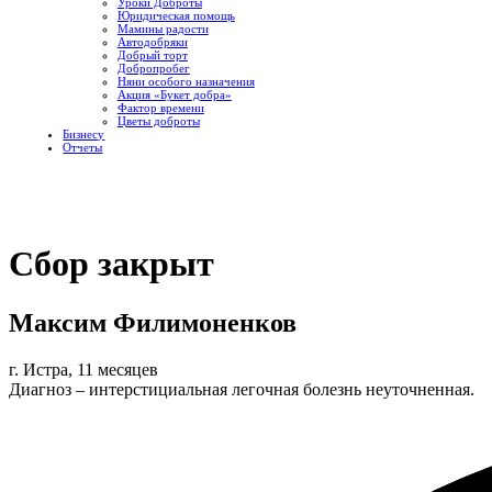
Уроки Доброты
Юридическая помощь
Мамины радости
Автодобряки
Добрый торт
Добропробег
Няни особого назначения
Акция «Букет добра»
Фактор времени
Цветы доброты
Бизнесу
Отчеты
Сбор закрыт
Максим Филимоненков
г. Истра, 11 месяцев
Диагноз – интерстициальная легочная болезнь неуточненная.