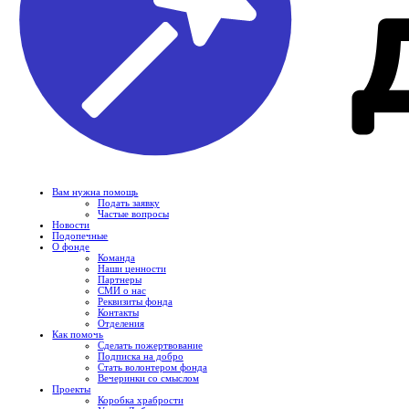
Вам нужна помощь
Подать заявку
Частые вопросы
Новости
Подопечные
О фонде
Команда
Наши ценности
Партнеры
СМИ о нас
Реквизиты фонда
Контакты
Отделения
Как помочь
Сделать пожертвование
Подписка на добро
Стать волонтером фонда
Вечеринки со смыслом
Проекты
Коробка храбрости