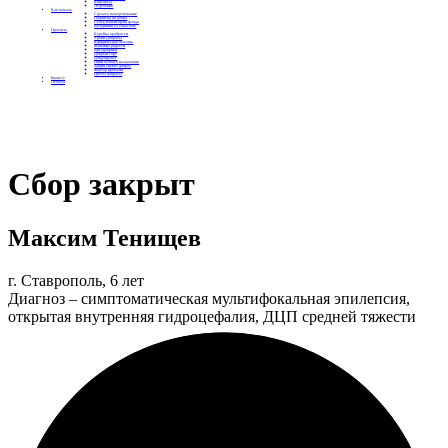
Контакты
Отделения
Как помочь
Сделать пожертвование
Подписка на добро
Стать волонтером фонда
Вечеринки со смыслом
Проекты
Коробка храбрости
Уроки Доброты
Юридическая помощь
Мамины радости
Автодобряки
Добрый торт
Добропробег
Няни особого назначения
Акция «Букет добра»
Фактор времени
Цветы доброты
Бизнесу
Отчеты
Сбор закрыт
Максим Тенищев
г. Ставрополь, 6 лет
Диагноз – симптоматическая мультифокальная эпилепсия,
открытая внутренняя гидроцефалия, ДЦП средней тяжести