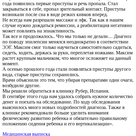
года появились первые приступы и речь пропала. Стал
закрываться в себе, пропал зрительный контакт. Приступы
возникали после сна в виде резких кивков вперед.
Не всегда нам разрешали массажи и лфк. Так как в нашем
случае нужно дождаться ремиссии, а реабилитация негативно
может повлиять на эпиактивность.
Так все и продолжалось.. Что мы только не делали… Диагноз
по поводу эпилепсии менялся неоднократно в соответствии
ЭЭГ. Максим смог только научиться самостоятельно садиться,
сидеть, ходить, держась за руки, переплетая ножками. Максим
растет крупным мальчиком, что многое осложняет на данный
момент.
А осенью прошлого года стали появляться приступы другого
вида, старые приступы сохранились.
Врачи объяснили это тем, что убирая препаратами одни очаги,
возбудили другие.
Мы решили обратиться в клинику Рубер, Испания.
В сентябре этого года нам удалось собрать нужное количество
денег и поехать на обследование. По ходу обследования
выяснилось много новых подробностей диагноза. Также в
клинике рекомендовали больше уделить внимания
физическому развитию ребенка и обязательно правильному
положению сидения ребенка и его вертикализации».
Медицинская выписка