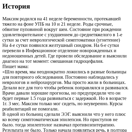
История
Максим родился на 41 неделе беременности, протекавшей
тяжело на фоне УПБ на 10 и 21 неделе. Роды срочные,
обвитие пуповиной вокруг шеи. Состояние при рождении
удовлетворительное с ухудшением до среднетяжелого в 1-е
сутки за счет неврологической симптоматики (угнетение)
На 4-е сутки появился желтушный синдром. На 6-е сутки
перевели в Инфекционное отделение новорожденных и
недоношенных детей. Где провели обследование и выяснили
диагноз на тот момент: смешанная гидроцефалия.
Пишет мама:
«Шло время, мы неоднократно ложились в разные больницы
для повторного обследования. Постоянно наблюдались у
неврологов и нейрохирургов. Мы просто жили в больницах.
Делали все для того чтобы ребенок поправлялся и развивался.
Врачи давали хорошие прогнозы, но предупредили что он
будет первые 1.5 года развиваться с задержкой. Но в возрасте
1г. 3 мес. Максим только мог сидеть, но неуверенно. Курсы
реабилитаций не помогали.
В одной из больниц сделали ЭЭГ. выяснили что у него плюс
ко всему симптоматическая эпилепсия. Но приступов не
было. тогда эпилептолог назначал противоэпитерапию.
Результата не было. Только начала появляться речь, в полтора