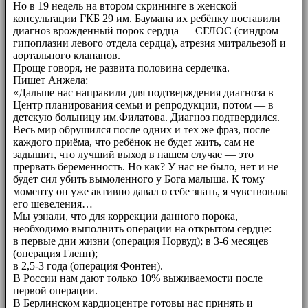
Но в 19 недель на втором скрининге в женской
консультации ГКБ 29 им. Баумана их ребёнку поставили
диагноз врожденный порок сердца — СГЛОС (синдром
гипоплазии левого отдела сердца), атрезия митральезой и
аортального клапанов.
Проще говоря, не развита половина сердечка.
Пишет Анжела:
«Дальше нас направили для подтверждения диагноза в
Центр планирования семьи и репродукции, потом — в
детскую больницу им.Филатова. Диагноз подтвердился.
Весь мир обрушился после одних и тех же фраз, после
каждого приёма, что ребёнок не будет жить, сам не
задышит, что лучший выход в нашем случае — это
прервать беременность. Но как? У нас не было, нет и не
будет сил убить вымоленного у Бога малыша. К тому
моменту он уже активно давал о себе знать, я чувствовала
его шевеления…
Мы узнали, что для коррекции данного порока,
необходимо выполнить операции на открытом сердце:
в первые дни жизни (операция Норвуд); в 3-6 месяцев
(операция Гленн);
в 2,5-3 года (операция Фонтен).
В России нам дают только 10% выживаемости после
первой операции.
В Берлинском кардиоцентре готовы нас принять и