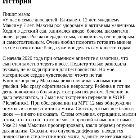
История
Пишет мама:
«У нас в семье двое детей, Елизавете 12 лет, младшему
Максиму 7 лет. Максим рос здоровым и активным мальчиком.
Ходил в детский сад, занимался дзюдо, боксом, шахматами,
болел редко. Рос жизнерадостным, спокойным, очень добрым
и самостоятельным. Очень любил помогать готовить мне на
кухне и некоторые блюда уже мог делать сам к шести годам.
С начала 2020 года при отменном аппетите я заметила, что
сын стал заметно терять в весе. Педиатр только разводила
руками, не находя причин для беспокойства. Но моё
материнское сердце чувствовало: что-то не так.
В конце апреля у Максима резко появилась асимметрия
улыбки. Мы сразу обратилась к неврологу. Ребёнка в тот же
день положили в больницу с острым невритом. Лечение не
дало результатов, и 7 мая нас экстренно перевели в ЧОКБ
(Челябинск). При обследовании на МРТ 12 мая обнаружили
опухоль в стволе спинного мозга. Сказать, что мы все были в
шоке — ничего не сказать. Слезы отчаяния, отрицание, мысли
о том, что это сон, этого не могло произойти именно с нами.
Уже 21 мая Максима прооперировали, взяли образец опухоли
для анализа. Сказали, что опухоль диффузная, находится
полностью в стволе спинного мозга, удалить ее невозможно