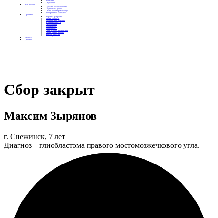
Контакты
Отделения
Как помочь
Сделать пожертвование
Подписка на добро
Стать волонтером фонда
Вечеринки со смыслом
Проекты
Коробка храбрости
Уроки Доброты
Юридическая помощь
Мамины радости
Автодобряки
Добрый торт
Добропробег
Няни особого назначения
Акция «Букет добра»
Фактор времени
Цветы доброты
Бизнесу
Отчеты
Сбор закрыт
Максим Зырянов
г. Снежинск, 7 лет
Диагноз – глиобластома правого мостомозжечкового угла.