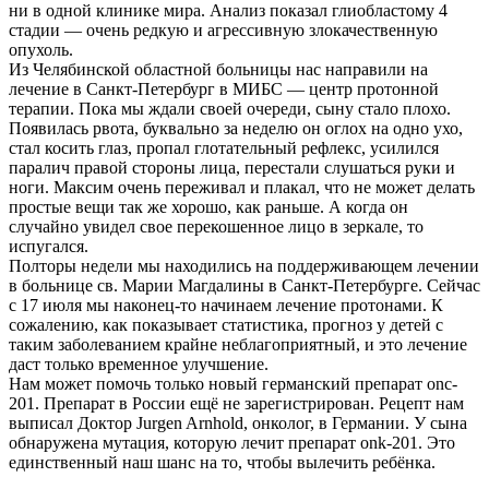
ни в одной клинике мира. Анализ показал глиобластому 4
стадии — очень редкую и агрессивную злокачественную
опухоль.
Из Челябинской областной больницы нас направили на
лечение в Санкт-Петербург в МИБС — центр протонной
терапии. Пока мы ждали своей очереди, сыну стало плохо.
Появилась рвота, буквально за неделю он оглох на одно ухо,
стал косить глаз, пропал глотательный рефлекс, усилился
паралич правой стороны лица, перестали слушаться руки и
ноги. Максим очень переживал и плакал, что не может делать
простые вещи так же хорошо, как раньше. А когда он
случайно увидел свое перекошенное лицо в зеркале, то
испугался.
Полторы недели мы находились на поддерживающем лечении
в больнице св. Марии Магдалины в Санкт-Петербурге. Сейчас
с 17 июля мы наконец-то начинаем лечение протонами. К
сожалению, как показывает статистика, прогноз у детей с
таким заболеванием крайне неблагоприятный, и это лечение
даст только временное улучшение.
Нам может помочь только новый германский препарат onc-
201. Препарат в России ещё не зарегистрирован. Рецепт нам
выписал Доктор Jurgen Arnhold, онколог, в Германии. У сына
обнаружена мутация, которую лечит препарат onk-201. Это
единственный наш шанс на то, чтобы вылечить ребёнка.