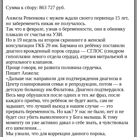
Сумма к сбору: 863 727 руб.
Анжела Ревенкова с мужем ждали своего первенца 15 лет,
но забеременеть никак не получалось.
Так что в феврале, узнав о беременности, они в обнимку
плакали от счастья на УЗИ.
Но в 19 недель на втором скрининге в женской
консультации ГКБ 29 им. Баумана их ребёнку поставили
диагноз врожденный порок сердца — СГЛОС (синдром
гипоплазии левого отдела сердца), атрезия митральезой и
аортального клапанов.
Проще говоря, не развита половина сердечка.
Пишет Анжела:
«Дальше нас направили для подтверждения диагноза в
Центр планирования семьи и репродукции, потом — в
детскую больницу им.Филатова. Диагноз подтвердился.
Весь мир обрушился после одних и тех же фраз, после
каждого приёма, что ребёнок не будет жить, сам не
задышит, что лучший выход в нашем случае — это
прервать беременность. Но как? У нас не было, нет и не
будет сил убить вымоленного у Бога малыша. К тому
моменту он уже активно давал о себе знать, я чувствовала
его шевеления…
Мы узнали, что для коррекции данного порока,