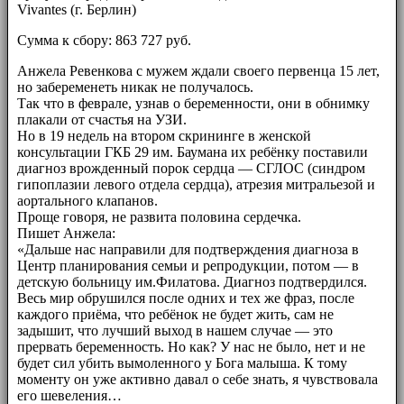
Vivantes (г. Берлин)
Сумма к сбору: 863 727 руб.
Анжела Ревенкова с мужем ждали своего первенца 15 лет,
но забеременеть никак не получалось.
Так что в феврале, узнав о беременности, они в обнимку
плакали от счастья на УЗИ.
Но в 19 недель на втором скрининге в женской
консультации ГКБ 29 им. Баумана их ребёнку поставили
диагноз врожденный порок сердца — СГЛОС (синдром
гипоплазии левого отдела сердца), атрезия митральезой и
аортального клапанов.
Проще говоря, не развита половина сердечка.
Пишет Анжела:
«Дальше нас направили для подтверждения диагноза в
Центр планирования семьи и репродукции, потом — в
детскую больницу им.Филатова. Диагноз подтвердился.
Весь мир обрушился после одних и тех же фраз, после
каждого приёма, что ребёнок не будет жить, сам не
задышит, что лучший выход в нашем случае — это
прервать беременность. Но как? У нас не было, нет и не
будет сил убить вымоленного у Бога малыша. К тому
моменту он уже активно давал о себе знать, я чувствовала
его шевеления…