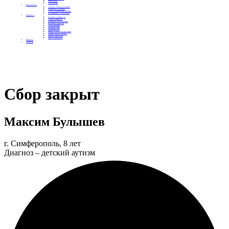
Контакты
Отделения
Как помочь
Сделать пожертвование
Подписка на добро
Стать волонтером фонда
Вечеринки со смыслом
Проекты
Коробка храбрости
Уроки Доброты
Юридическая помощь
Мамины радости
Автодобряки
Добрый торт
Добропробег
Няни особого назначения
Акция «Букет добра»
Фактор времени
Цветы доброты
Бизнесу
Отчеты
Сбор закрыт
Максим Булышев
г. Симферополь, 8 лет
Диагноз – детский аутизм