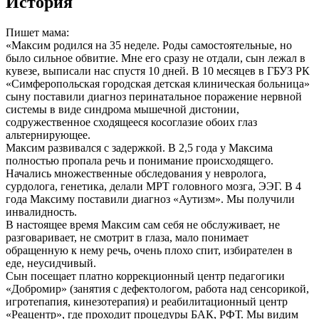
История
Пишет мама:
«Максим родился на 35 неделе. Роды самостоятельные, но
было сильное обвитие. Мне его сразу не отдали, сын лежал в
кувезе, выписали нас спустя 10 дней. В 10 месяцев в ГБУЗ РК
«Симферопольская городская детская клиническая больница»
сыну поставили диагноз перинатальное поражение нервной
системы в виде синдрома мышечной дистонии,
содружественное сходящееся косоглазие обоих глаз
альтернирующее.
Максим развивался с задержкой. В 2,5 года у Максима
полностью пропала речь и понимание происходящего.
Начались множественные обследования у невролога,
сурдолога, генетика, делали МРТ головного мозга, ЭЭГ. В 4
года Максиму поставили диагноз «Аутизм». Мы получили
инвалидность.
В настоящее время Максим сам себя не обслуживает, не
разговаривает, не смотрит в глаза, мало понимает
обращенную к нему речь, очень плохо спит, избирателен в
еде, неусидчивый.
Сын посещает платно коррекционный центр педагогики
«Добромир» (занятия с дефектологом, работа над сенсорикой,
игротепапия, кинезотерапия) и реабилитационный центр
«Реацентр», где проходит процедуры БАК, РФТ. Мы видим