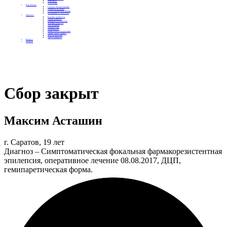
Контакты
Отделения
Как помочь
Сделать пожертвование
Подписка на добро
Стать волонтером фонда
Вечеринки со смыслом
Проекты
Коробка храбрости
Уроки Доброты
Юридическая помощь
Мамины радости
Автодобряки
Добрый торт
Добропробег
Няни особого назначения
Акция «Букет добра»
Фактор времени
Цветы доброты
Бизнесу
Отчеты
Сбор закрыт
Максим Асташин
г. Саратов, 19 лет
Диагноз – Симптоматическая фокальная фармакорезистентная
эпилепсия, оперативное лечение 08.08.2017, ДЦП,
гемипаретическая форма.