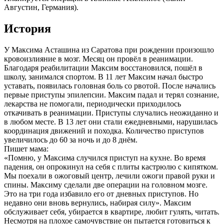
Августин, Германия).
История
У Максима Асташина из Саратова при рождении произошло
кровоизлияние в мозг. Месяц он провёл в реанимации.
Благодаря реабилитации Максим восстановился, пошёл в
школу, занимался спортом. В 11 лет Максим начал быстро
уставать, появилась головная боль со рвотой. После начались
первые приступы эпилепсии. Максим падал и терял сознание,
лекарства не помогали, периодически приходилось
откачивать в реанимации. Приступы случались неожиданно и
в любом месте. В 13 лет они стали ежедневными, нарушилась
координация движений и походка. Количество приступов
увеличилось до 60 за ночь и до 8 днём.
Пишет мама:
«Помню, у Максима случился приступ на кухне. Во время
падения, он опрокинул на себя с плиты кастрюлю с кипятком.
Мы поехали в ожоговый центр, лечили ожоги правой руки и
спины. Максиму сделали две операции на головном мозге.
Это на три года избавило его от дневных приступов. Но
недавно они вновь вернулись, набирая силу». Максим
обслуживает себя, убирается в квартире, любит гулять, читать.
Несмотря на плохое самочувствие он пытается готовиться к