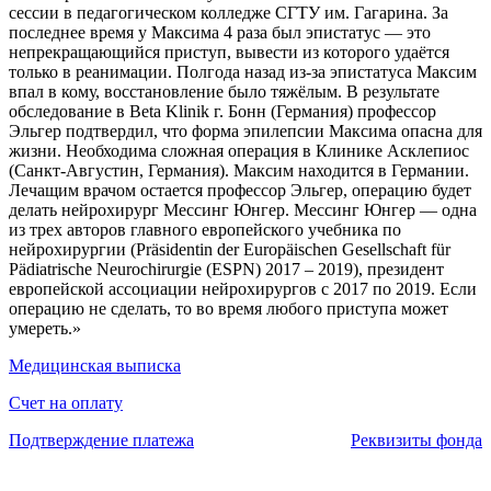
сессии в педагогическом колледже СГТУ им. Гагарина. За
последнее время у Максима 4 раза был эпистатус — это
непрекращающийся приступ, вывести из которого удаётся
только в реанимации. Полгода назад из-за эпистатуса Максим
впал в кому, восстановление было тяжёлым. В результате
обследование в Beta Klinik г. Бонн (Германия) профессор
Эльгер подтвердил, что форма эпилепсии Максима опасна для
жизни. Необходима сложная операция в Клинике Асклепиос
(Санкт-Августин, Германия). Максим находится в Германии.
Лечащим врачом остается профессор Эльгер, операцию будет
делать нейрохирург Мессинг Юнгер. Мессинг Юнгер — одна
из трех авторов главного европейского учебника по
нейрохирургии (Präsidentin der Europäischen Gesellschaft für
Pädiatrische Neurochirurgie (ESPN) 2017 – 2019), президент
европейской ассоциации нейрохирургов с 2017 по 2019. Если
операцию не сделать, то во время любого приступа может
умереть.»
Медицинская выписка
Счет на оплату
Подтверждение платежа
Реквизиты фонда