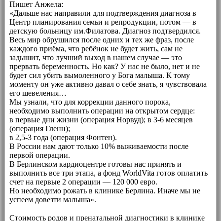
Пишет Анжела:
«Дальше нас направили для подтверждения диагноза в
Центр планирования семьи и репродукции, потом — в
детскую больницу им.Филатова. Диагноз подтвердился.
Весь мир обрушился после одних и тех же фраз, после
каждого приёма, что ребёнок не будет жить, сам не
задышит, что лучший выход в нашем случае — это
прервать беременность. Но как? У нас не было, нет и не
будет сил убить вымоленного у Бога малыша. К тому
моменту он уже активно давал о себе знать, я чувствовала
его шевеления…
Мы узнали, что для коррекции данного порока,
необходимо выполнить операции на открытом сердце:
в первые дни жизни (операция Норвуд); в 3-6 месяцев
(операция Гленн);
в 2,5-3 года (операция Фонтен).
В России нам дают только 10% выживаемости после
первой операции.
В Берлинском кардиоцентре готовы нас принять и
выполнить все три этапа, а фонд WorldVita готов оплатить
счет на первые 2 операции — 120 000 евро.
Но необходимо рожать в клинике Берлина. Иначе мы не
успеем довезти малыша».
⠀⠀
Стоимость родов и пренатальной диагностики в клинике