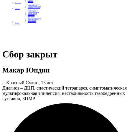
Контакты
Отделения
Как помочь
Сделать пожертвование
Подписка на добро
Стать волонтером фонда
Вечеринки со смыслом
Проекты
Коробка храбрости
Уроки Доброты
Юридическая помощь
Мамины радости
Автодобряки
Добрый торт
Добропробег
Няни особого назначения
Акция «Букет добра»
Фактор времени
Цветы доброты
Бизнесу
Отчеты
Сбор закрыт
Макар Юндин
г. Красный Сулин, 13 лет
Диагноз – ДЦП, спастический тетрапарез, симптоматическая
мультифокальная эпилепсия, нестабильность тазобедренных
суставов, ЗПМР.