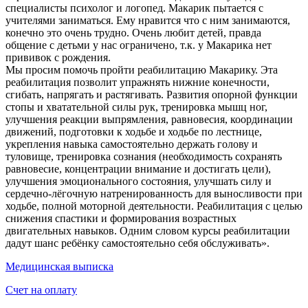
специалисты психолог и логопед. Макарик пытается с
учителями заниматься. Ему нравится что с ним занимаются,
конечно это очень трудно. Очень любит детей, правда
общение с детьми у нас ограничено, т.к. у Макарика нет
прививок с рождения.
Мы просим помочь пройти реабилитацию Макарику. Эта
реабилитация позволит упражнять нижние конечности,
сгибать, напрягать и растягивать. Развития опорной функции
стопы и хватательной силы рук, тренировка мышц ног,
улучшения реакции выпрямления, равновесия, координации
движений, подготовки к ходьбе и ходьбе по лестнице,
укрепления навыка самостоятельно держать голову и
туловище, тренировка сознания (необходимость сохранять
равновесие, концентрации внимание и достигать цели),
улучшения эмоционального состояния, улучшать силу и
сердечно-лёгочную натренированность для выносливости при
ходьбе, полной моторной деятельности. Реабилитация с целью
снижения спастики и формирования возрастных
двигательных навыков. Одним словом курсы реабилитации
дадут шанс ребёнку самостоятельно себя обслуживать».
Медицинская выписка
Счет на оплату