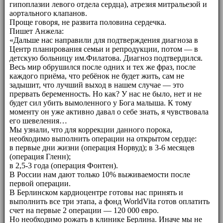
гипоплазии левого отдела сердца), атрезия митральезой и
аортального клапанов.
Проще говоря, не развита половина сердечка.
Пишет Анжела:
«Дальше нас направили для подтверждения диагноза в
Центр планирования семьи и репродукции, потом — в
детскую больницу им.Филатова. Диагноз подтвердился.
Весь мир обрушился после одних и тех же фраз, после
каждого приёма, что ребёнок не будет жить, сам не
задышит, что лучший выход в нашем случае — это
прервать беременность. Но как? У нас не было, нет и не
будет сил убить вымоленного у Бога малыша. К тому
моменту он уже активно давал о себе знать, я чувствовала
его шевеления…
Мы узнали, что для коррекции данного порока,
необходимо выполнить операции на открытом сердце:
в первые дни жизни (операция Норвуд); в 3-6 месяцев
(операция Гленн);
в 2,5-3 года (операция Фонтен).
В России нам дают только 10% выживаемости после
первой операции.
В Берлинском кардиоцентре готовы нас принять и
выполнить все три этапа, а фонд WorldVita готов оплатить
счет на первые 2 операции — 120 000 евро.
Но необходимо рожать в клинике Берлина. Иначе мы не