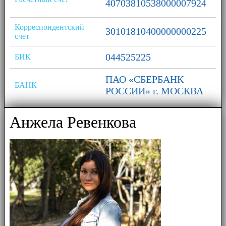
40703810538000007924
Корреспондентский
30101810400000000225
счет
044525225
БИК
ПАО «СБЕРБАНК
БАНК
РОССИИ» г. МОСКВА
Анжела Ревенкова