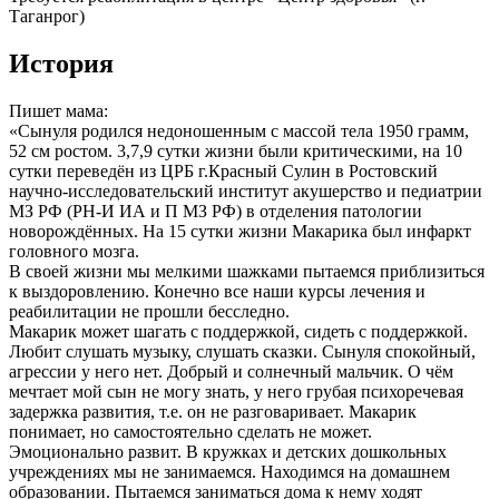
Таганрог)
История
Пишет мама:
«Сынуля родился недоношенным с массой тела 1950 грамм,
52 см ростом. 3,7,9 сутки жизни были критическими, на 10
сутки переведён из ЦРБ г.Красный Сулин в Ростовский
научно-исследовательский институт акушерство и педиатрии
МЗ РФ (РН-И ИА и П МЗ РФ) в отделения патологии
новорождённых. На 15 сутки жизни Макарика был инфаркт
головного мозга.
В своей жизни мы мелкими шажками пытаемся приблизиться
к выздоровлению. Конечно все наши курсы лечения и
реабилитации не прошли бесследно.
Макарик может шагать с поддержкой, сидеть с поддержкой.
Любит слушать музыку, слушать сказки. Сынуля спокойный,
агрессии у него нет. Добрый и солнечный мальчик. О чём
мечтает мой сын не могу знать, у него грубая психоречевая
задержка развития, т.е. он не разговаривает. Макарик
понимает, но самостоятельно сделать не может.
Эмоционально развит. В кружках и детских дошкольных
учреждениях мы не занимаемся. Находимся на домашнем
образовании. Пытаемся заниматься дома к нему ходят