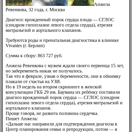
Анжела
Ревенкова, 32 года, г. Москва
Диагноз: врожденный порок сердца плода — СГЛОС
(синдром гипоплазии левого отдела сердца), атрезия
митральезой и аортального клапанов.
Требуются роды и пренатальная диагностика в клинике
Vivantes (г. Берлин)
Сумма к сбору: 863 727 руб.
Анжела Ревенкова с мужем ждали своего первенца 15 лет,
но забеременеть никак не получалось.
Так что в феврале, узнав о беременности, они в обнимку
плакали от счастья на УЗИ.
Но в 19 недель на втором скрининге в женской
консультации ГКБ 29 им. Баумана их ребёнку поставили
диагноз врожденный порок сердца — СГЛОС (синдром
гипоплазии левого отдела сердца), атрезия митральезой и
аортального клапанов.
Проще говоря, не развита половина сердечка.
Пишет Анжела:
«Дальше нас направили для подтверждения диагноза в
Центр планирования семьи и репродукции, потом — в