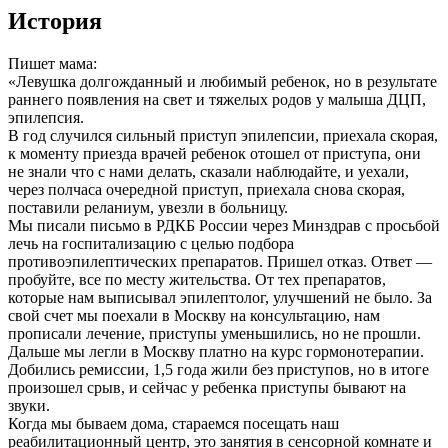
История
Пишет мама:
«Левушка долгожданный и любимый ребенок, но в результате
раннего появления на свет и тяжелых родов у малыша ДЦП,
эпилепсия.
В год случился сильный приступ эпилепсии, приехала скорая,
к моменту приезда врачей ребенок отошел от приступа, они
не знали что с нами делать, сказали наблюдайте, и уехали,
через полчаса очередной приступ, приехала снова скорая,
поставили реланиум, увезли в больницу.
Мы писали письмо в РДКБ России через Минздрав с просьбой
лечь на госпитализацию с целью подбора
противоэпилептических препаратов. Пришел отказ. Ответ —
пробуйте, все по месту жительства. От тех препаратов,
которые нам выписывал эпилептолог, улучшений не было. За
свой счет мы поехали в Москву на консультацию, нам
прописали лечение, приступы уменьшились, но не прошли.
Дальше мы легли в Москву платно на курс гормонотерапии.
Добились ремиссии, 1,5 года жили без приступов, но в итоге
произошел срыв, и сейчас у ребенка приступы бывают на
звуки.
Когда мы бываем дома, стараемся посещать наш
реабилитационный центр, это занятия в сенсорной комнате и