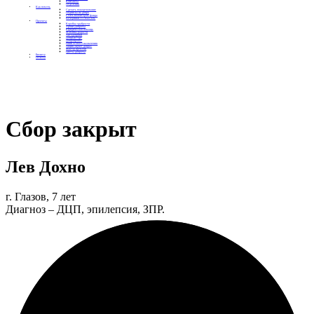
Контакты
Отделения
Как помочь
Сделать пожертвование
Подписка на добро
Стать волонтером фонда
Вечеринки со смыслом
Проекты
Коробка храбрости
Уроки Доброты
Юридическая помощь
Мамины радости
Автодобряки
Добрый торт
Добропробег
Няни особого назначения
Акция «Букет добра»
Фактор времени
Цветы доброты
Бизнесу
Отчеты
Сбор закрыт
Лев Дохно
г. Глазов, 7 лет
Диагноз – ДЦП, эпилепсия, ЗПР.