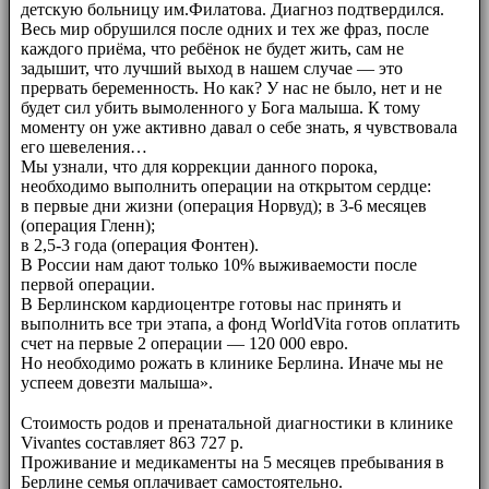
детскую больницу им.Филатова. Диагноз подтвердился.
Весь мир обрушился после одних и тех же фраз, после
каждого приёма, что ребёнок не будет жить, сам не
задышит, что лучший выход в нашем случае — это
прервать беременность. Но как? У нас не было, нет и не
будет сил убить вымоленного у Бога малыша. К тому
моменту он уже активно давал о себе знать, я чувствовала
его шевеления…
Мы узнали, что для коррекции данного порока,
необходимо выполнить операции на открытом сердце:
в первые дни жизни (операция Норвуд); в 3-6 месяцев
(операция Гленн);
в 2,5-3 года (операция Фонтен).
В России нам дают только 10% выживаемости после
первой операции.
В Берлинском кардиоцентре готовы нас принять и
выполнить все три этапа, а фонд WorldVita готов оплатить
счет на первые 2 операции — 120 000 евро.
Но необходимо рожать в клинике Берлина. Иначе мы не
успеем довезти малыша».
⠀⠀
Стоимость родов и пренатальной диагностики в клинике
Vivantes составляет 863 727 р.
Проживание и медикаменты на 5 месяцев пребывания в
Берлине семья оплачивает самостоятельно.