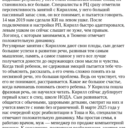
становилось все больше. Специалисты в РЦ сразу отметили
перспективность занятий с Кириллом, у него большой
пассивный запас слов, он все понимает, и пытается говорить.
14 мая 2019 нам сделали КИ на левом ушке. После
подключения и настройки РП, Кирилл быстро адаптировался,
левым ушком он сейчас слышит не хуже, чем правым.
Логопед, с которым занимаемся, в Тюмени отмечает
положительную динамику.
Регулярные занятия с Кириллом дают свои плоды, сын делает
большие успехи в развитии речи, развивая тем самым
мышление, память, а самое главное у него все лучше
получается донести до окружающих свои мысли и чувства.
Когда твой ребенок, не сдерживая эмоций пытается тебе что-
то объяснить, рассказать, а его очень сложно понять из-за
несвязной речи, это большая проблема. Ведь он чувствует, что
его не понимают, расстраивается. Какое же большое счастье,
когда начинаешь понимать своего ребенка. У Кирилла пошла
фразовая речь, он научился читать. Кирилл сейчас дублирует
первый класс в спец. школе НОДА. Сын развивается,
общается с обычными, здоровыми детками, смотрит на них и
учится вместе с ними без ограничений. В марте 2025 года у
нас очередной курс реабилитации в Тоша и Ко, специалисты
отмечают положительную динамику. Мы простая семья, я
работаю врачом, муж — менеджер по продаже компьютерной
техники. К сожалению, постоянная реабилитация, занятия для