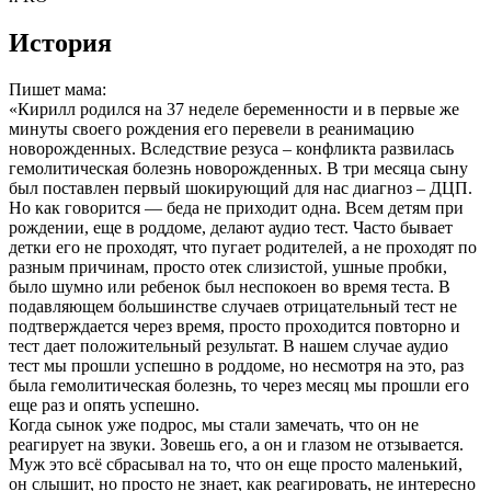
История
Пишет мама:
«Кирилл родился на 37 неделе беременности и в первые же
минуты своего рождения его перевели в реанимацию
новорожденных. Вследствие резуса – конфликта развилась
гемолитическая болезнь новорожденных. В три месяца сыну
был поставлен первый шокирующий для нас диагноз – ДЦП.
Но как говорится — беда не приходит одна. Всем детям при
рождении, еще в роддоме, делают аудио тест. Часто бывает
детки его не проходят, что пугает родителей, а не проходят по
разным причинам, просто отек слизистой, ушные пробки,
было шумно или ребенок был неспокоен во время теста. В
подавляющем большинстве случаев отрицательный тест не
подтверждается через время, просто проходится повторно и
тест дает положительный результат. В нашем случае аудио
тест мы прошли успешно в роддоме, но несмотря на это, раз
была гемолитическая болезнь, то через месяц мы прошли его
еще раз и опять успешно.
Когда сынок уже подрос, мы стали замечать, что он не
реагирует на звуки. Зовешь его, а он и глазом не отзывается.
Муж это всё сбрасывал на то, что он еще просто маленький,
он слышит, но просто не знает, как реагировать, не интересно