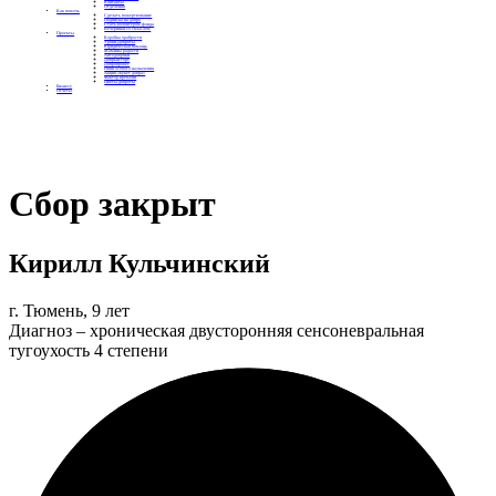
Контакты
Отделения
Как помочь
Сделать пожертвование
Подписка на добро
Стать волонтером фонда
Вечеринки со смыслом
Проекты
Коробка храбрости
Уроки Доброты
Юридическая помощь
Мамины радости
Автодобряки
Добрый торт
Добропробег
Няни особого назначения
Акция «Букет добра»
Фактор времени
Цветы доброты
Бизнесу
Отчеты
Сбор закрыт
Кирилл Кульчинский
г. Тюмень, 9 лет
Диагноз – хроническая двусторонняя сенсоневральная
тугоухость 4 степени