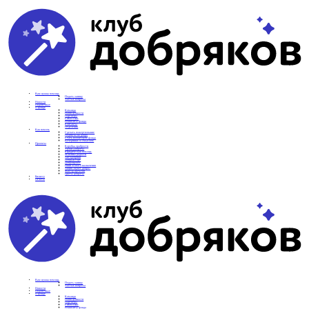
Вам нужна помощь
Подать заявку
Частые вопросы
Новости
Подопечные
О фонде
Команда
Наши ценности
Партнеры
СМИ о нас
Реквизиты фонда
Контакты
Отделения
Как помочь
Сделать пожертвование
Подписка на добро
Стать волонтером фонда
Вечеринки со смыслом
Проекты
Коробка храбрости
Уроки Доброты
Юридическая помощь
Мамины радости
Автодобряки
Добрый торт
Добропробег
Няни особого назначения
Акция «Букет добра»
Фактор времени
Цветы доброты
Бизнесу
Отчеты
Вам нужна помощь
Подать заявку
Частые вопросы
Новости
Подопечные
О фонде
Команда
Наши ценности
Партнеры
СМИ о нас
Реквизиты фонда