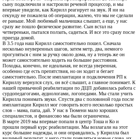
сыну подключили и настроили речевой процессор, и мы
впервые увидели, как Кирилл реагирует на звук. Я ни на
секунду не пожалела об операции, жалею, что мы не сделали
ее раньше. Мой любимый мальчишка слышит, а еще, у нас
сразу же пошло физическое развитие. Сын встал на
четвереньки, пытался ползать, садиться. И все это сразу после
приезда домой.
В 3.5 года наш Кирилл самостоятельно пошел. Сначала
несколько неуверенных шагов, затем метр, два, немного
прогуляться с ним за ручку около дома, ну а теперь же он
может самостоятельно ходить на большие расстояния.
Походка, конечно, не идеальная, не всегда уверенная,
особенно где есть препятствия, но он ходит и бегает
самостоятельно. После имплантации и подключения РП к
Кириллу вернулся слух, он всё слышит, а главное понимает. К
нашей привычной реабилитации по ДЦП добавилась работа с
сурдопедагогами, аудиологами, логопедами. Мы стали учить
Кирилла понимать звуки. Спустя два с половиной года после
имплантации Кирилл мог говорить всего несколько простых
слов – мама, папа, дай. У нас в Тюмени мало хороших
специалистов, и финансово мы были ограничены.
В марте 2019 мы впервые попали в центр Тоша и Ко и
прошли первый курс реабилитации. Мы возлагали на этот
курс большие надежды, и они оправдались, у Кирилла был
видимый результат, у него стали появляться новые слова, их