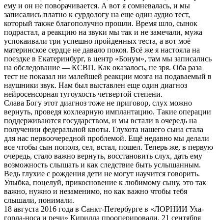
ему и он не поворачивается. А вот я сомневалась, и мы
записались платно к сурдологу на еще один аудио тест,
который также благополучно прошли. Время шло, сынок
подрастал, а реакцию на звуки мы так и не замечали, мужа
успокаивали три успешно пройденных теста, а вот моё
материнское сердце не давало покоя. Всё же я настояла на
поездке в Екатеринбург, в центр «Бонум», там мы записались
на обследование — КСВП. Как оказалось, не зря. Оба раза
тест не показал ни малейшей реакции мозга на подаваемый в
наушники звук. Нам был выставлен еще один диагноз
нейросенсорная тугоухость четвертой степени.
Слава Богу этот диагноз тоже не приговор, слух можно
вернуть, проведя кохлеарную имплантацию. Такие операции
поддерживаются государством, и мы встали в очередь на
получении федеральной квоты. Глухота нашего сына стала
для нас первоочередной проблемой. Ещё недавно мы делали
все чтобы сын пополз, сел, встал, пошел. Теперь же, в первую
очередь, стало важно вернуть, восстановить слух, дать ему
возможность слышать и как следствие быть услышанным.
Ведь глухие с рождения дети не могут научится говорить.
Улыбка, поцелуй, прикосновение к любимому сыну, это так
важно, нужно и незаменимо, но как важно чтобы тебя
слышали, понимали.
18 августа 2016 года в Санкт-Петербурге в «ЛОРНИИ Уха-
горла-носа и речи» Кирилла прооперировали. 21 сентября