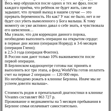
Весь мир обрушился после одних и тех же фраз, после
каждого приёма, что ребёнок не будет жить, сам не
задышит, что лучший выход в нашем случае — это
прервать беременность. Но как? У нас не было, нет и не
будет сил убить вымоленного у Бога малыша. К тому
моменту он уже активно давал о себе знать, я чувствовала
его шевеления…
Мы узнали, что для коррекции данного порока,
необходимо выполнить операции на открытом сердце:
в первые дни жизни (операция Норвуд); в 3-6 месяцев
(операция Гленн);
в 2,5-3 года (операция Фонтен).
В России нам дают только 10% выживаемости после
первой операции.
В Берлинском кардиоцентре готовы нас принять и
выполнить все три этапа, а фонд WorldVita готов оплатить
счет на первые 2 операции — 120 000 евро.
Но необходимо рожать в клинике Берлина. Иначе мы не
успеем довезти малыша».
⠀⠀
Стоимость родов и пренатальной диагностики в клинике
Vivantes составляет 863 727 р.
Проживание и медикаменты на 5 месяцев пребывания в
Берлине семья оплачивает самостоятельно.