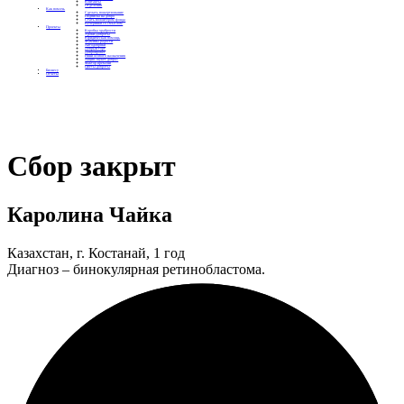
Контакты
Отделения
Как помочь
Сделать пожертвование
Подписка на добро
Стать волонтером фонда
Вечеринки со смыслом
Проекты
Коробка храбрости
Уроки Доброты
Юридическая помощь
Мамины радости
Автодобряки
Добрый торт
Добропробег
Няни особого назначения
Акция «Букет добра»
Фактор времени
Цветы доброты
Бизнесу
Отчеты
Сбор закрыт
Каролина Чайка
Казахстан, г. Костанай, 1 год
Диагноз – бинокулярная ретинобластома.