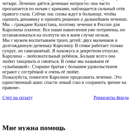
четыре. Лечение даётся доченьке непросто: она часто
просыпается по ночам с криками, наблюдается сильный отёк
правого глаза. Сейчас нас снова ждут в больнице, чтобы
оценить динамику и принять решение о дальнейшем лечении.
Мы – граждане Казахстана, поэтому лечение в России для
Каролины платное. Все наши накопления уже потрачены, но
останавливаться на полпути ни в коем случае нельзя.
Мы с мужем воспитываем троих детей: двух мальчиков и
долгожданную доченьку Каролину. В семье работает только
супруг, он самозанятый. Я нахожусь в декретном отпуске.
Каролина – любознательный ребёнок. Больше всего она
любит танцевать и смеяться. В семье мы называем её
«улыбашкой». Старшие братья с большим удовольствием
играют с сестрёнкой и очень её любят.
Пожалуйста, помогите Каролине продолжить лечение. Это
единственный шанс спасти левый глаз и сохранить зрение на
правом».
Счет на оплату
Реквизиты фонда
Мне нужна помощь