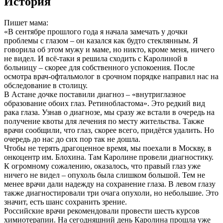
История
Пишет мама:
«В сентябре прошлого года я начала замечать у дочки
проблемы с глазом – он казался как будто стеклянным. Я
говорила об этом мужу и маме, но никто, кроме меня, ничего
не видел. И всё-таки я решила сходить с Каролиной в
больницу – скорее для собственного успокоения. После
осмотра врач-офтальмолог в срочном порядке направил нас на
обследование в столицу.
В Астане дочке поставили диагноз – «внутриглазное
образование обоих глаз. Ретинобластома». Это редкий вид
рака глаза. Узнав о диагнозе, мы сразу же встали в очередь на
получение квоты для лечения по месту жительства. Также
врачи сообщили, что глаз, скорее всего, придётся удалить. Но
очередь до нас до сих пор так не дошла.
Чтобы не терять драгоценное время, мы поехали в Москву, в
онкоцентр им. Блохина. Там Каролине провели диагностику.
К огромному сожалению, оказалось, что правый глаз уже
ничего не видел – опухоль была слишком большой. Тем не
менее врачи дали надежду на сохранение глаза. В левом глазу
также диагностировали три очага опухоли, но небольшие. Это
значит, есть шанс сохранить зрение.
Российские врачи рекомендовали провести шесть курсов
химиотерапии. На сегодняшний день Каролина прошла уже