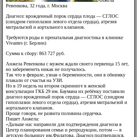
Анжела
Ревенкова, 32 года, г. Москва
Диагноз: врожденный порок сердца плода — СГЛОС
(синдром гипоплазии левого отдела сердца), атрезия
митральезой и аортального клапанов.
Требуются роды и пренатальная диагностика в клинике
Vivantes (г. Берлин)
Сумма к сбору: 863 727 руб.
Анжела Ревенкова с мужем ждали своего первенца 15 лет,
но забеременеть никак не получалось.
Так что в феврале, узнав о беременности, они в обнимку
плакали от счастья на УЗИ.
Но в 19 недель на втором скрининге в женской
консультации ГКБ 29 им. Баумана их ребёнку поставили
диагноз врожденный порок сердца — СГЛОС (синдром
гипоплазии левого отдела сердца), атрезия митральезой и
аортального клапанов.
Проще говоря, не развита половина сердечка.
Пишет Анжела:
«Дальше нас направили для подтверждения диагноза в
Центр планирования семьи и репродукции, потом — в
детскую больницу им.Филатова. Диагноз подтвердился.