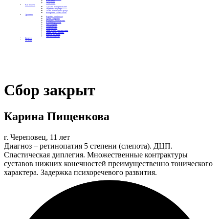
Контакты
Отделения
Как помочь
Сделать пожертвование
Подписка на добро
Стать волонтером фонда
Вечеринки со смыслом
Проекты
Коробка храбрости
Уроки Доброты
Юридическая помощь
Мамины радости
Автодобряки
Добрый торт
Добропробег
Няни особого назначения
Акция «Букет добра»
Фактор времени
Цветы доброты
Бизнесу
Отчеты
Сбор закрыт
Карина Пищенкова
г. Череповец, 11 лет
Диагноз – ретинопатия 5 степени (слепота). ДЦП.
Спастическая диплегия. Множественные контрактуры
суставов нижних конечностей преимущественно тонического
характера. Задержка психоречевого развития.