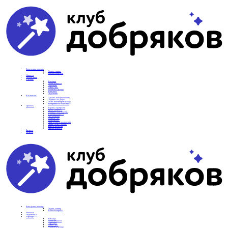
Вам нужна помощь
Подать заявку
Частые вопросы
Новости
Подопечные
О фонде
Команда
Наши ценности
Партнеры
СМИ о нас
Реквизиты фонда
Контакты
Отделения
Как помочь
Сделать пожертвование
Подписка на добро
Стать волонтером фонда
Вечеринки со смыслом
Проекты
Коробка храбрости
Уроки Доброты
Юридическая помощь
Мамины радости
Автодобряки
Добрый торт
Добропробег
Няни особого назначения
Акция «Букет добра»
Фактор времени
Цветы доброты
Бизнесу
Отчеты
Вам нужна помощь
Подать заявку
Частые вопросы
Новости
Подопечные
О фонде
Команда
Наши ценности
Партнеры
СМИ о нас
Реквизиты фонда