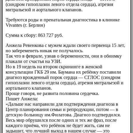
(синдром гипоплазии левого отдела сердца), атрезия
митральезой и аортального клапанов.
Требуются роды и пренатальная диагностика в клинике
Vivantes (г. Берлин)
Сумма к сбору: 863 727 руб.
Анжела Ревенкова с мужем ждали своего первенца 15 лет,
но забеременеть никак не получалось.
Так что в феврале, узнав о беременности, они в обнимку
плакали от счастья на УЗИ.
Но в 19 недель на втором скрининге в женской
консультации ГКБ 29 им. Баумана их ребёнку поставили
диагноз врожденный порок сердца — СГЛОС (синдром
гипоплазии левого отдела сердца), атрезия митральезой и
аортального клапанов.
Проще говоря, не развита половина сердечка.
Пишет Анжела:
«Дальше нас направили для подтверждения диагноза в
Центр планирования семьи и репродукции, потом — в
детскую больницу им.Филатова. Диагноз подтвердился.
Весь мир обрушился после одних и тех же фраз, после
каждого приёма, что ребёнок не будет жить, сам не
задышит, что лучший выход в нашем случае — это