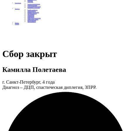
Контакты
Отделения
Как помочь
Сделать пожертвование
Подписка на добро
Стать волонтером фонда
Вечеринки со смыслом
Проекты
Коробка храбрости
Уроки Доброты
Юридическая помощь
Мамины радости
Автодобряки
Добрый торт
Добропробег
Няни особого назначения
Акция «Букет добра»
Фактор времени
Цветы доброты
Бизнесу
Отчеты
Сбор закрыт
Камилла Полетаева
г. Санкт-Петербург, 4 года
Диагноз – ДЦП, спастическая диплегия, ЗПРР.