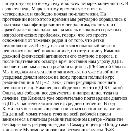
гипертонусом по всему телу и во всех четырех конечностях. В
свою очередь, Марк к этому времени уже стоял на
четвереньках и свободно ползал по-пластунски. На
протяжении всего этого времени мы регулярно обращались к
платным квалифицированным неврологам, но никто из
врачей даже не наводил нас на мысль о каких-то серьезных
неврологических проблемах, говоря, что это просто
осложнения от тяжелых родов и от того, что детки
недоношенные. И тут у нас состоялся плановый визит к
неврологу в нашей поликлинике, но отсутствие у Камиллы
должной физической активности его смутило с порога, и
после тщательного осмотра врач поставил нам угрозу ДЦП,
посоветовав нам лечь на реабилитацию в ДГБ Святой Ольги.
Мы продолжили усиленно заниматься, но уже с двойным
усердием: делали массаж на дому, прошли полный курс
реабилитации в МЦ «21 век», стали регулярно посещать
невролога и т.д. Наконец освободилось место в ДГБ Святой
Ольги, мы собрали все документы и направились туда на
лечение, где Камилле уже окончательно подтвердили диагноз
«ДЦП. Спастическая диплегия средней степени». В год
Камилла умела лишь переворачиваться со спинки на живот.
На данный момент мы в течение всей рабочей недели
занимаемся в платном реабилитационном центре «Развитие
без барьеров», регулярно ездим в Самару в центр «Пойду сам»
к доктору Муромову, проходим регулярные курсы ЛФК,