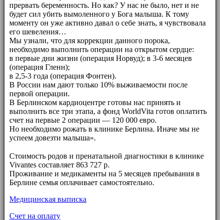
прервать беременность. Но как? У нас не было, нет и не
будет сил убить вымоленного у Бога малыша. К тому
моменту он уже активно давал о себе знать, я чувствовала
его шевеления…
Мы узнали, что для коррекции данного порока,
необходимо выполнить операции на открытом сердце:
в первые дни жизни (операция Норвуд); в 3-6 месяцев
(операция Гленн);
в 2,5-3 года (операция Фонтен).
В России нам дают только 10% выживаемости после
первой операции.
В Берлинском кардиоцентре готовы нас принять и
выполнить все три этапа, а фонд WorldVita готов оплатить
счет на первые 2 операции — 120 000 евро.
Но необходимо рожать в клинике Берлина. Иначе мы не
успеем довезти малыша».
⠀⠀
Стоимость родов и пренатальной диагностики в клинике
Vivantes составляет 863 727 р.
Проживание и медикаменты на 5 месяцев пребывания в
Берлине семья оплачивает самостоятельно.
Медицинская выписка
Счет на оплату