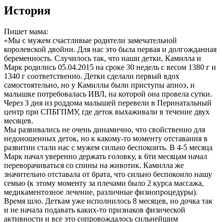
История
Пишет мама:
«Мы с мужем счастливые родители замечательной
королевской двойни. Для нас это была первая и долгожданная
беременность. Случилось так, что наши детки, Камилла и
Марк родились 05.04.2015 на сроке 30 недель с весом 1380 г и
1340 г соответственно. Детки сделали первый вдох
самостоятельно, но у Камиллы были приступы апноэ, и
малышке потребовалась ИВЛ, на которой она провела сутки.
Через 3 дня из роддома малышей перевели в Перинатальный
центр при СПБГПМУ, где деток выхаживали в течение двух
месяцев.
Мы развивались не очень динамично, что свойственно для
недоношенных деток, но к какому-то моменту отставания в
развитии стали нас с мужем сильно беспокоить. В 4-5 месяца
Марк начал уверенно держать головку, к 6ти месяцам начал
переворачиваться со спины на животик. Камилла же
значительно отставала от брата, что сильно беспокоило нашу
семью (к этому моменту за плечами было 2 курса массажа,
медикаментозное лечение, различные физиопроцедуры).
Время шло. Деткам уже исполнилось 8 месяцев, но дочка так
и не начала подавать каких-то признаков физической
активности и все это сопровождалось сильнейшим