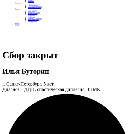
Контакты
Отделения
Как помочь
Сделать пожертвование
Подписка на добро
Стать волонтером фонда
Вечеринки со смыслом
Проекты
Коробка храбрости
Уроки Доброты
Юридическая помощь
Мамины радости
Автодобряки
Добрый торт
Добропробег
Няни особого назначения
Акция «Букет добра»
Фактор времени
Цветы доброты
Бизнесу
Отчеты
Сбор закрыт
Илья Буторин
г. Санкт-Петербург, 5 лет
Диагноз – ДЦП, спастическая диплегия, ЗПМР.