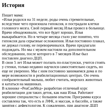
История
Пишет мама:
«Илья родился на 31 неделе, роды очень стремительные,
вследствие чего произошла гипоксия, и пострадали клетки
головного мозга. Свой первый месяц Илья провел в больнице.
Врачи обнадеживали, что все будет хорошо, Илья
выкарабкается. Но в четыре месяца стало уже понятно, что
гипоксия дала серьезные осложнения. Илья постоянно плакал,
не держал голову, не переворачивался. Врачи предлагали
подождать. Но мы с мужем настояли на дополнительном
обследовании, после которого в 7 месяцев Илье был
поставлен диагноз ДЦП.
В свои 5 лет Илья может ползать по-пластунски, учится стоять
у стенки, только недавно научился самостоятельно сидеть, но
еще не уверенно. Мы с ним постоянно занимаемся дома и по
мере возможности в реабилитационных центрах. Он очень
сообразительный малыш, любит считать, морских животных
и кататься на машинках.
В клинике «РеаСанМед» разработан отличный курс
реабилитации для таких деток, как наш Илья. Работают
хорошие специалисты с большим опытом. Программа курса
составлена так, что есть и ЛФК, и массаж, и бассейн, а также
занятия с дефектологом. К сожалению, при диагнозе ДЦП