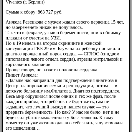
Vivantes (г. Берлин)
Сумма к сбору: 863 727 руб.
Анжела Ревенкова с мужем ждали своего первенца 15 лет,
но забеременеть никак не получалось.
Так что в феврале, узнав о беременности, они в обнимку
плакали от счастья на УЗИ.
Но в 19 недель на втором скрининге в женской
консультации ГКБ 29 им. Баумана их ребёнку поставили
диагноз врожденный порок сердца — СГЛОС (синдром
гипоплазии левого отдела сердца), атрезия митральезой и
аортального клапанов.
Проще говоря, не развита половина сердечка.
Пишет Анжела:
«Дальше нас направили для подтверждения диагноза в
Центр планирования семьи и репродукции, потом — в
детскую больницу им.Филатова. Диагноз подтвердился.
Весь мир обрушился после одних и тех же фраз, после
каждого приёма, что ребёнок не будет жить, сам не
задышит, что лучший выход в нашем случае — это
прервать беременность. Но как? У нас не было, нет и не
будет сил убить вымоленного у Бога малыша. К тому
моменту он уже активно давал о себе знать, я чувствовала
его шевеления…