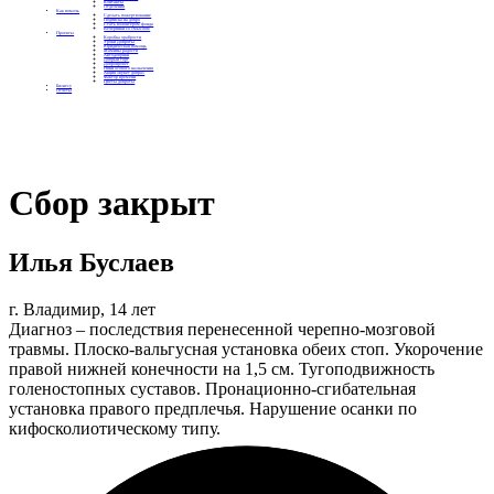
Контакты
Отделения
Как помочь
Сделать пожертвование
Подписка на добро
Стать волонтером фонда
Вечеринки со смыслом
Проекты
Коробка храбрости
Уроки Доброты
Юридическая помощь
Мамины радости
Автодобряки
Добрый торт
Добропробег
Няни особого назначения
Акция «Букет добра»
Фактор времени
Цветы доброты
Бизнесу
Отчеты
Сбор закрыт
Илья Буслаев
г. Владимир, 14 лет
Диагноз – последствия перенесенной черепно-мозговой
травмы. Плоско-вальгусная установка обеих стоп. Укорочение
правой нижней конечности на 1,5 см. Тугоподвижность
голеностопных суставов. Пронационно-сгибательная
установка правого предплечья. Нарушение осанки по
кифосколиотическому типу.