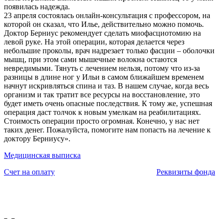
появилась надежда.
23 апреля состоялась онлайн-консультация с профессором, на
которой он сказал, что Илье, действительно можно помочь.
Доктор Берниус рекомендует сделать миофасциотомию на
левой руке. На этой операции, которая делается через
небольшие проколы, врач надрезает только фасции – оболочки
мышц, при этом сами мышечные волокна остаются
невредимыми. Тянуть с лечением нельзя, потому что из-за
разницы в длине ног у Ильи в самом ближайшем временем
начнут искривляться спина и таз. В нашем случае, когда весь
организм и так тратит все ресурсы на восстановление, это
будет иметь очень опасные последствия. К тому же, успешная
операция даст толчок к новым умелкам на реабилитациях.
Стоимость операции просто огромная. Конечно, у нас нет
таких денег. Пожалуйста, помогите нам попасть на лечение к
доктору Берниусу».
Медицинская выписка
Счет на оплату
Реквизиты фонда