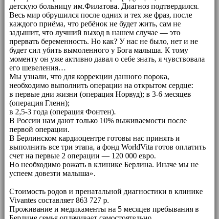
детскую больницу им.Филатова. Диагноз подтвердился.
Весь мир обрушился после одних и тех же фраз, после
каждого приёма, что ребёнок не будет жить, сам не
задышит, что лучший выход в нашем случае — это
прервать беременность. Но как? У нас не было, нет и не
будет сил убить вымоленного у Бога малыша. К тому
моменту он уже активно давал о себе знать, я чувствовала
его шевеления…
Мы узнали, что для коррекции данного порока,
необходимо выполнить операции на открытом сердце:
в первые дни жизни (операция Норвуд); в 3-6 месяцев
(операция Гленн);
в 2,5-3 года (операция Фонтен).
В России нам дают только 10% выживаемости после
первой операции.
В Берлинском кардиоцентре готовы нас принять и
выполнить все три этапа, а фонд WorldVita готов оплатить
счет на первые 2 операции — 120 000 евро.
Но необходимо рожать в клинике Берлина. Иначе мы не
успеем довезти малыша».
⠀⠀
Стоимость родов и пренатальной диагностики в клинике
Vivantes составляет 863 727 р.
Проживание и медикаменты на 5 месяцев пребывания в
Берлине семья оплачивает самостоятельно.