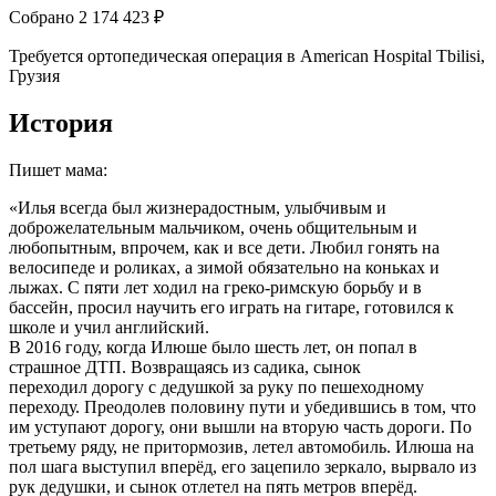
Собрано 2 174 423 ₽
Требуется ортопедическая операция в American Hospital Tbilisi,
Грузия
История
Пишет мама:
«Илья всегда был жизнерадостным, улыбчивым и
доброжелательным мальчиком, очень общительным и
любопытным, впрочем, как и все дети. Любил гонять на
велосипеде и роликах, а зимой обязательно на коньках и
лыжах. С пяти лет ходил на греко-римскую борьбу и в
бассейн, просил научить его играть на гитаре, готовился к
школе и учил английский.
В 2016 году, когда Илюше было шесть лет, он попал в
страшное ДТП. Возвращаясь из садика, сынок
переходил дорогу с дедушкой за руку по пешеходному
переходу. Преодолев половину пути и убедившись в том, что
им уступают дорогу, они вышли на вторую часть дороги. По
третьему ряду, не притормозив, летел автомобиль. Илюша на
пол шага выступил вперёд, его зацепило зеркало, вырвало из
рук дедушки, и сынок отлетел на пять метров вперёд.