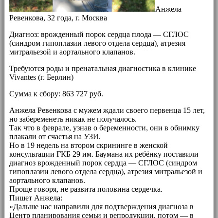
Анжела
Ревенкова, 32 года, г. Москва
Диагноз: врожденный порок сердца плода — СГЛОС
(синдром гипоплазии левого отдела сердца), атрезия
митральезой и аортального клапанов.
Требуются роды и пренатальная диагностика в клинике
Vivantes (г. Берлин)
Сумма к сбору: 863 727 руб.
Анжела Ревенкова с мужем ждали своего первенца 15 лет,
но забеременеть никак не получалось.
Так что в феврале, узнав о беременности, они в обнимку
плакали от счастья на УЗИ.
Но в 19 недель на втором скрининге в женской
консультации ГКБ 29 им. Баумана их ребёнку поставили
диагноз врожденный порок сердца — СГЛОС (синдром
гипоплазии левого отдела сердца), атрезия митральезой и
аортального клапанов.
Проще говоря, не развита половина сердечка.
Пишет Анжела:
«Дальше нас направили для подтверждения диагноза в
Центр планирования семьи и репродукции, потом — в