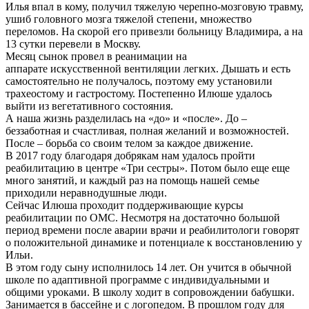
Илья впал в кому, получил тяжелую черепно-мозговую травму,
ушиб головного мозга тяжелой степени, множество
переломов. На скорой его привезли больницу Владимира, а на
13 сутки перевели в Москву.
Месяц сынок провел в реанимации на
аппарате искусственной вентиляции легких. Дышать и есть
самостоятельно не получалось, поэтому ему установили
трахеостому и гастростому. Постепенно Илюше удалось
выйти из вегетативного состояния.
А наша жизнь разделилась на «до» и «после». До –
беззаботная и счастливая, полная желаний и возможностей.
После – борьба со своим телом за каждое движение.
В 2017 году благодаря добрякам нам удалось пройти
реабилитацию в центре «Три сестры». Потом было еще еще
много занятий, и каждый раз на помощь нашей семье
приходили неравнодушные люди.
Сейчас Илюша проходит поддерживающие курсы
реабилитации по ОМС. Несмотря на достаточно большой
период времени после аварии врачи и реабилитологи говорят
о положительной динамике и потенциале к восстановлению у
Ильи.
В этом году сыну исполнилось 14 лет. Он учится в обычной
школе по адаптивной программе с индивидуальными и
общими уроками. В школу ходит в сопровождении бабушки.
Занимается в бассейне и с логопедом. В прошлом году для