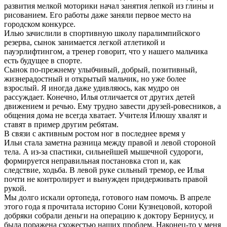
развития мелкой моторики начал занятия лепкой из глины и
рисованием. Его работы даже заняли первое место на
городском конкурсе.
Илью зачислили в спортивную школу паралимпийского
резерва, сынок занимается легкой атлетикой и
пауэрлифтингом, а тренер говорит, что у нашего мальчика
есть будущее в спорте.
Сынок по-прежнему улыбчивый, добрый, позитивный,
жизнерадостный и открытый мальчик, но уже более
взрослый. Я иногда даже удивляюсь, как мудро он
рассуждает. Конечно, Илья отличается от других детей
движением и речью. Ему трудно завести друзей-ровесников, а
общения дома не всегда хватает. Учителя Илюшу хвалят и
ставят в пример другим ребятам.
В связи с активным ростом ног в последнее время у
Ильи стала заметна разница между правой и левой стороной
тела. А из-за спастики, сильнейшей мышечной судороги,
формируется неправильная постановка стоп и, как
следствие, ходьба. В левой руке сильный тремор, ее Илья
почти не контролирует и вынужден придерживать правой
рукой.
Мы долго искали ортопеда, готового нам помочь. В апреле
этого года я прочитала историю Сони Кузнецовой, которой
добряки собрали деньги на операцию к доктору Берниусу, и
была поражена схожестью наших проблем. Наконец-то у меня