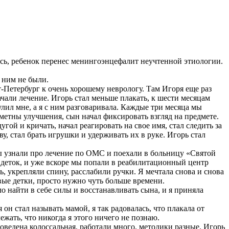
лось, ребенок перенес менингоэнцефалит неучтенной этиологии.
 ним не были.
т-Петербург к очень хорошему неврологу. Там Игоря еще раз
чали лечение. Игорь стал меньше плакать, к шести месяцам
улил мне, а я с ним разговаривала. Каждые три месяца мы
метны улучшения, сын начал фиксировать взгляд на предмете.
ой и кричать, начал реагировать на свое имя, стал следить за
ву, стал брать игрушки и удерживать их в руке. Игорь стал
ы узнали про лечение по ОМС и поехали в больницу «Святой
 деток, и уже вскоре мы попали в реабилитационный центр
, укрепляли спину, расслабили ручки. Я мечтала снова и снова
вые детки, просто нужно чуть больше времени.
о найти в себе силы и восстанавливать сына, и я приняла
н стал называть мамой, я так радовалась, что плакала от
ежать, что никогда я этого ничего не познаю.
роведена колоссальная, работали много, методики разные. Игорь