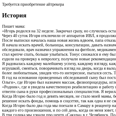
Требуется приобретение айтрекера
История
Пишет мама:
«​Игорь родился на 32 неделе. Закричал сразу, но случилась о
Через 40 суток Игоря отключили от аппаратов ИВЛ, я продолжи
После выписки началась наша новая жизнь вдвоем, папа отказа
Я начала искать врачей, больницы, консультации, давать назна
обследовали, врач назначил упражнения на фитболе, медикаме
стал крепче спать, больше улыбаться. Тонус снижался и ему бы
ездили на проверку к неврологу, получали новые рекомендаци
Я радовалась каждому малейшему успеху, каждому взгляду, кажд
игрушкой, смеяться, поворачивать взгляд на дверь, когда я вых
более любопытным, увидев что-то интересное, пытался сесть. Т
В год на основании проведенных обследований сыну был поста
Ольги», где Игорю был назначен массаж, физиопроцедуры, игл
«Родник», где я увидела качественную реабилитацию и работу 
отвезти сына в руки профессиональных специалистов. Я верила
Когда Игорю было год и девять месяцев, не стало моей мамы, б
решение искать фонды, помощь в соцсетях, так как одна я не 
Когда Игорю было два года мы поехали в Самару в реацентр на 
каждого его произношения, и по сей день, когда он меня зовет,
В три годика мы узнали про центр «Сакура» в г. Челябинск. По