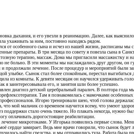
становка дыхания, и его увезли в реанимацию. Далее, как выясни
ла ухаживать за ним, постоянно находясь рядом.
лся от особенного сына и исчез из нашей жизни, расписаны мы с
ченные препараты. В три месяца по совету я повезла сына в Санк
нтозную терапию, массаж. Дома мы пригласили массажистку и на
ло не больно. В эти моменты мы наслаждались друг другом, он г
и и продолжали лечение. После процедур и мероприятий были за
ой улыбке. Сынок стал более спокойным, перестал выгибаться дуг
одила из комнаты. К девяти месяцам он научился удерживать голо
ак я заинтересовывала его, и занятия шли более успешно.
влен диагноз детский церебральный паралич. В полтора года м
орефлексотерапия. Там я познакомилась с мамочками особенных
профессионалов. Игорю тренировали шею, чтоб голова держалась
, что мой мальчик со временем научится всему, что умеют здоро
ез поддержки стало очень тяжело. Но плакать некогда, нужно был
смогу оплачивать дорогостоящие реабилитации.
лечение микротоками. У Игорька появились первые слова. Меня о
 моё сердце замирает. Ведь мне врачи говорили, что сынок будет л
лучилось найти средства, и мы отправились туда. Работа была п