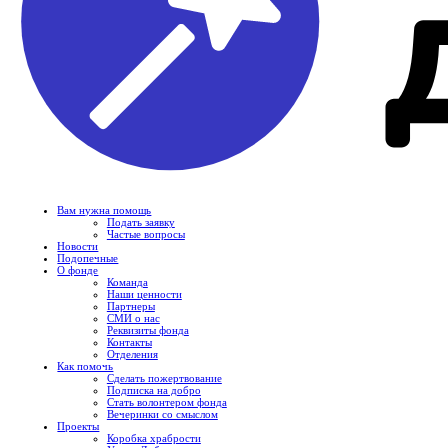
Вам нужна помощь
Подать заявку
Частые вопросы
Новости
Подопечные
О фонде
Команда
Наши ценности
Партнеры
СМИ о нас
Реквизиты фонда
Контакты
Отделения
Как помочь
Сделать пожертвование
Подписка на добро
Стать волонтером фонда
Вечеринки со смыслом
Проекты
Коробка храбрости