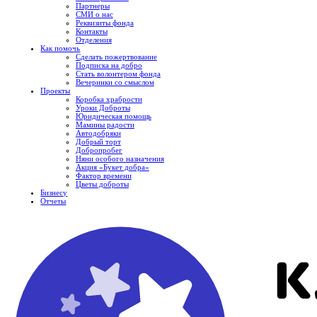
Партнеры
СМИ о нас
Реквизиты фонда
Контакты
Отделения
Как помочь
Сделать пожертвование
Подписка на добро
Стать волонтером фонда
Вечеринки со смыслом
Проекты
Коробка храбрости
Уроки Доброты
Юридическая помощь
Мамины радости
Автодобряки
Добрый торт
Добропробег
Няни особого назначения
Акция «Букет добра»
Фактор времени
Цветы доброты
Бизнесу
Отчеты