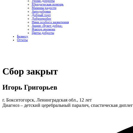
Уроки Доброты
Юридическая помощь
Мамины радости
Автодобряки
Добрый торт
Добропробег
Няни особого назначения
Акция «Букет добра»
Фактор времени
Цветы доброты
Бизнесу
Отчеты
Сбор закрыт
Игорь Григорьев
г. Бокситогорск, Ленинградская обл., 12 лет
Диагноз – детский церебральный паралич, спастическая дипл