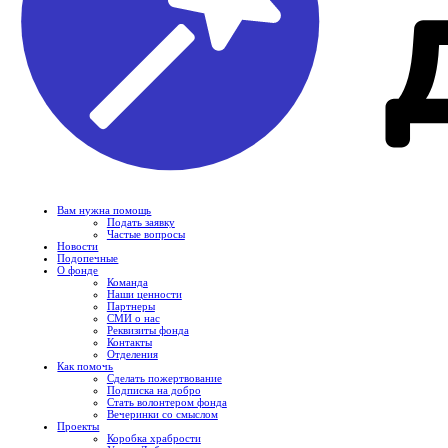
Вам нужна помощь
Подать заявку
Частые вопросы
Новости
Подопечные
О фонде
Команда
Наши ценности
Партнеры
СМИ о нас
Реквизиты фонда
Контакты
Отделения
Как помочь
Сделать пожертвование
Подписка на добро
Стать волонтером фонда
Вечеринки со смыслом
Проекты
Коробка храбрости