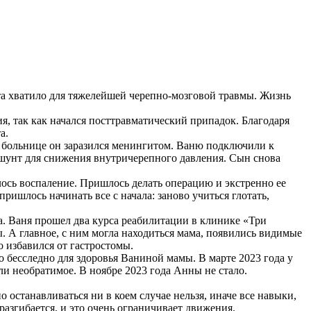
оста хватило для тяжелейшей черепно-мозговой травмы. Жизнь
я, так как начался посттравматический припадок. Благодаря
а.
ой больнице он заразился менингитом. Ваню подключили к
 шунт для снижения внутричерепного давления. Сын снова
лось воспаление. Пришлось делать операцию и экстренно ее
ришлось начинать все с начала: заново учиться глотать,
а. Ваня прошел два курса реабилитации в клинике «Три
. А главное, с ним могла находиться мама, появились видимые
о избавился от гастростомы.
о бесследно для здоровья Ваниной мамы. В марте 2023 года у
и необратимое. В ноябре 2023 года Анны не стало.
о останавливаться ни в коем случае нельзя, иначе все навыки,
разгибается, и это очень ограничивает движения.