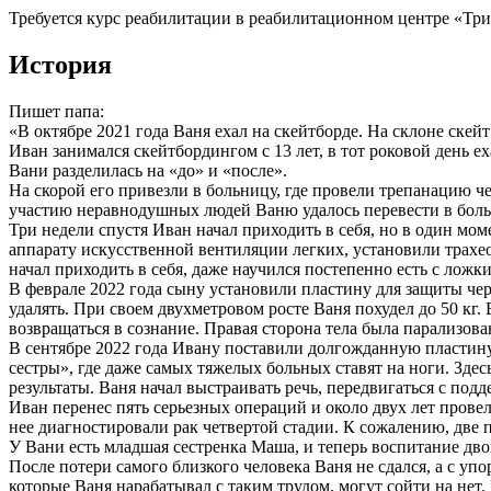
Требуется курс реабилитации в реабилитационном центре «Три
История
Пишет папа:
«В октябре 2021 года Ваня ехал на скейтборде. На склоне скейт
Иван занимался скейтбордингом с 13 лет, в тот роковой день 
Вани разделилась на «до» и «после».
На скорой его привезли в больницу, где провели трепанацию ч
участию неравнодушных людей Ваню удалось перевести в больни
Три недели спустя Иван начал приходить в себя, но в один мо
аппарату искусственной вентиляции легких, установили трахе
начал приходить в себя, даже научился постепенно есть с ложк
В феврале 2022 года сыну установили пластину для защиты чер
удалять. При своем двухметровом росте Ваня похудел до 50 кг. 
возвращаться в сознание. Правая сторона тела была парализова
В сентябре 2022 года Ивану поставили долгожданную пластину,
сестры», где даже самых тяжелых больных ставят на ноги. Зде
результаты. Ваня начал выстраивать речь, передвигаться с под
Иван перенес пять серьезных операций и около двух лет прове
нее диагностировали рак четвертой стадии. К сожалению, две
У Вани есть младшая сестренка Маша, и теперь воспитание дво
После потери самого близкого человека Ваня не сдался, а с упо
которые Ваня нарабатывал с таким трудом, могут сойти на нет.