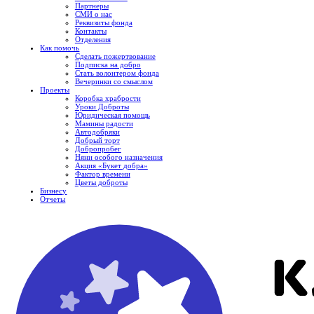
Партнеры
СМИ о нас
Реквизиты фонда
Контакты
Отделения
Как помочь
Сделать пожертвование
Подписка на добро
Стать волонтером фонда
Вечеринки со смыслом
Проекты
Коробка храбрости
Уроки Доброты
Юридическая помощь
Мамины радости
Автодобряки
Добрый торт
Добропробег
Няни особого назначения
Акция «Букет добра»
Фактор времени
Цветы доброты
Бизнесу
Отчеты