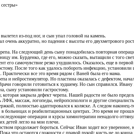
 сестры»
 вылетел из-под ног, и сын упал головой на камень.
ехал очень аккуратно, но падения с высоты его двухметрового р
ерепа. На следующий день сыну понадобилась повторная операци
цу им. Бурденко, где его, можно сказать, вытащили с того свет
мент его самочувствие резко ухудшилось. Оказалось, еще в перв
остому. После того как удалось побороть инфекцию, установили
и. Практически все это время рядом с Ваней была его мама.
епа и нейростимулятор. Но пластина оказалась с дефектом, нача
Врачи говорили готовиться к худшему. Но сын справился. Ивану п
на, сыну установили гастростому.
 которая закрыла дефект черепа. Нашей радости не было предел
сь ЛФК, массаж, логопеды, нейропсихологи и другие специалисты
держкой, полностью адаптировался к коляске. А следом наконец-т
л в больницах и реабилитационных центрах. Это время не прошл
 последующие операции и курсы химиотерапии ненадолго оттянул
их детей легло на мои плечи.
рством продолжает бороться. Сейчас Иван ходит все увереннее, н
 Пока что остаются сложности с правой рукой: кисть не до конца 