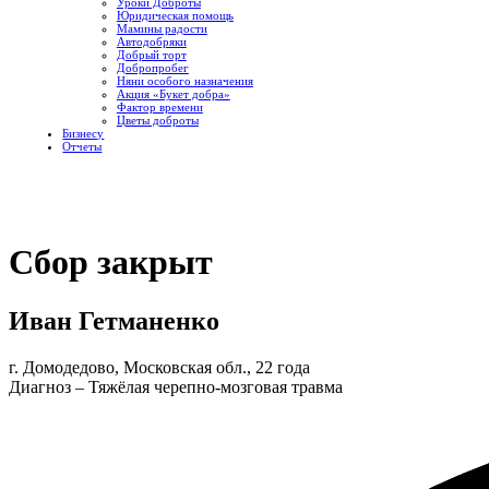
Уроки Доброты
Юридическая помощь
Мамины радости
Автодобряки
Добрый торт
Добропробег
Няни особого назначения
Акция «Букет добра»
Фактор времени
Цветы доброты
Бизнесу
Отчеты
Сбор закрыт
Иван Гетманенко
г. Домодедово, Московская обл., 22 года
Диагноз – Тяжёлая черепно-мозговая травма