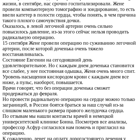
жизни, в сентябре, нас срочно госпитализировали. Жене
провели компьютерную томографию и зондирование, то есть
ввели катетер в полости сердца, чтобы понять, в чем причина
такого плохого самочувствия дочки.
Оказалось, в левой легочной артерии очень сильно
повысилось давление, из-за этого сейчас нельзя проводить
радикальную операцию.
15 сентября Жене провели операцию по суживанию легочной
артерии, после которой доченька очень тяжело
восстанавливалась.
Состояние Евгении на сегодняшний день
удовлетворительное. Но с каждым днем доченька становится
все слабее, у нее постоянная одышка, Женя очень много спит.
Уровень насыщения кислородом крови с каждым днем все
ниже, а пульс, наоборот, повышается.
Врачи говорят, что без операции доченька сможет
продержаться до февраля.
Но провести радикальную операцию на сердце можно только
заграницей, в России боятся браться за наш случай из-за
слишком маленького размера правого желудочка сердца.
По отзывам мы нашли контакты врачей в немецкой
университетской клинике Бонна. Посмотрев все анализы,
профессор Асфур согласился нам помочь и пригласил на
операцию.
К сожалению, денег на оплату дорогостоящего лечения у