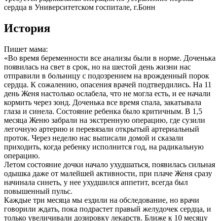
сердца в Университетском госпитале, г.Бонн
История
Пишет мама:
«Во время беременности все анализы были в норме. Доченька
появилась на свет в срок, но на шестой день жизни нас
отправили в больницу с подозрением на врожденный порок
сердца. К сожалению, опасения врачей подтвердились. На 11
день Женя настолько ослабела, что не могла есть, и ее начали
кормить через зонд. Доченька все время спала, закатывала
глаза и синела. Состояние ребенка было критичным. В 1,5
месяца Женю забрали на экстренную операцию, где сузили
легочную артерию и перевязали открытый артериальный
проток. Через неделю нас выписали домой и сказали
приходить, когда ребенку исполнится год, на радикальную
операцию.
Летом состояние дочки начало ухудшаться, появилась сильная
одышка даже от малейшей активности, при плаче Женя сразу
начинала синеть, у нее ухудшился аппетит, всегда был
повышенный пульс.
Каждые три месяца мы ездили на обследование, но врачи
говорили ждать, пока подрастет правый желудочек сердца, и
только увеличивали дозировку лекарств. Ближе к 10 месяцу