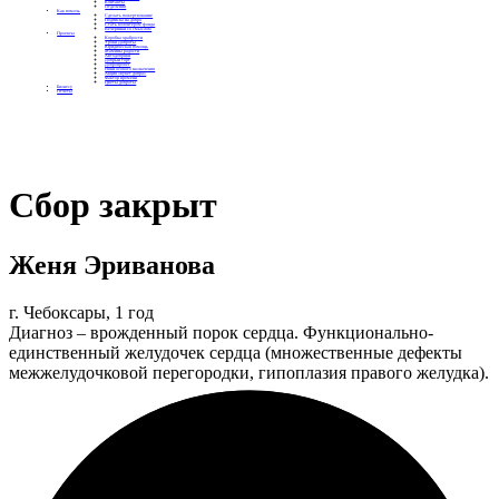
Контакты
Отделения
Как помочь
Сделать пожертвование
Подписка на добро
Стать волонтером фонда
Вечеринки со смыслом
Проекты
Коробка храбрости
Уроки Доброты
Юридическая помощь
Мамины радости
Автодобряки
Добрый торт
Добропробег
Няни особого назначения
Акция «Букет добра»
Фактор времени
Цветы доброты
Бизнесу
Отчеты
Сбор закрыт
Женя Эриванова
г. Чебоксары, 1 год
Диагноз – врожденный порок сердца. Функционально-
единственный желудочек сердца (множественные дефекты
межжелудочковой перегородки, гипоплазия правого желудка).