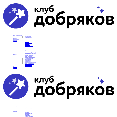
Вам нужна помощь
Подать заявку
Частые вопросы
Новости
Подопечные
О фонде
Команда
Наши ценности
Партнеры
СМИ о нас
Реквизиты фонда
Контакты
Отделения
Как помочь
Сделать пожертвование
Подписка на добро
Стать волонтером фонда
Вечеринки со смыслом
Проекты
Коробка храбрости
Уроки Доброты
Юридическая помощь
Мамины радости
Автодобряки
Добрый торт
Добропробег
Няни особого назначения
Акция «Букет добра»
Фактор времени
Цветы доброты
Бизнесу
Отчеты
Вам нужна помощь
Подать заявку
Частые вопросы
Новости
Подопечные
О фонде
Команда
Наши ценности
Партнеры
СМИ о нас
Реквизиты фонда