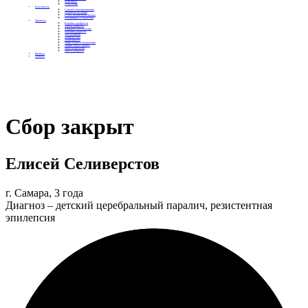
Контакты
Отделения
Как помочь
Сделать пожертвование
Подписка на добро
Стать волонтером фонда
Вечеринки со смыслом
Проекты
Коробка храбрости
Уроки Доброты
Юридическая помощь
Мамины радости
Автодобряки
Добрый торт
Добропробег
Няни особого назначения
Акция «Букет добра»
Фактор времени
Цветы доброты
Бизнесу
Отчеты
Сбор закрыт
Елисей Селиверстов
г. Самара, 3 года
Диагноз – детский церебральный паралич, резистентная
эпилепсия