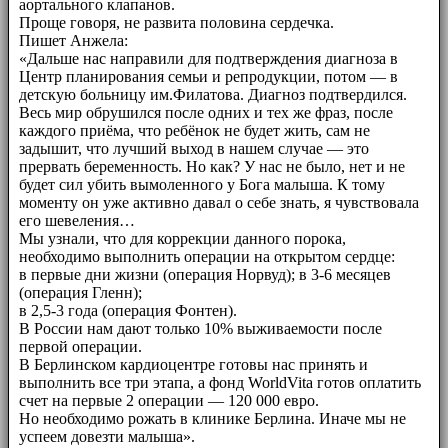
аортального клапанов.
Проще говоря, не развита половина сердечка.
Пишет Анжела:
«Дальше нас направили для подтверждения диагноза в
Центр планирования семьи и репродукции, потом — в
детскую больницу им.Филатова. Диагноз подтвердился.
Весь мир обрушился после одних и тех же фраз, после
каждого приёма, что ребёнок не будет жить, сам не
задышит, что лучший выход в нашем случае — это
прервать беременность. Но как? У нас не было, нет и не
будет сил убить вымоленного у Бога малыша. К тому
моменту он уже активно давал о себе знать, я чувствовала
его шевеления…
Мы узнали, что для коррекции данного порока,
необходимо выполнить операции на открытом сердце:
в первые дни жизни (операция Норвуд); в 3-6 месяцев
(операция Гленн);
в 2,5-3 года (операция Фонтен).
В России нам дают только 10% выживаемости после
первой операции.
В Берлинском кардиоцентре готовы нас принять и
выполнить все три этапа, а фонд WorldVita готов оплатить
счет на первые 2 операции — 120 000 евро.
Но необходимо рожать в клинике Берлина. Иначе мы не
успеем довезти малыша».