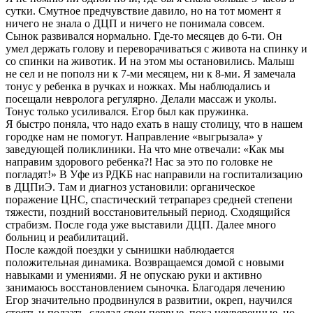
сутки. Смутное предчувствие давило, но на тот момент я
ничего не знала о ДЦП и ничего не понимала совсем.
Сынок развивался нормально. Где-то месяцев до 6-ти. Он
умел держать голову и переворачиваться с живота на спинку и
со спинки на животик. И на этом мы остановились. Малыш
не сел и не пополз ни к 7-ми месяцем, ни к 8-ми. Я замечала
тонус у ребенка в ручках и ножках. Мы наблюдались и
посещали невролога регулярно. Делали массаж и уколы.
Тонус только усиливался. Егор был как пружинка.
Я быстро поняла, что надо ехать в нашу столицу, что в нашем
городке нам не помогут. Направление «выгрызала» у
заведующей поликлиники. На что мне отвечали: «Как мы
направим здорового ребенка?! Нас за это по головке не
погладят!» В Уфе из РДКБ нас направили на госпитализацию
в ДЦПиЭ. Там и диагноз установили: органическое
поражение ЦНС, спастический тетрапарез средней степени
тяжести, поздний восстановительный период. Сходящийся
страбизм. После года уже выставили ДЦП. Далее много
больниц и реабилитаций.
После каждой поездки у сынишки наблюдается
положительная динамика. Возвращаемся домой с новыми
навыками и умениями. Я не опускаю руки и активно
занимаюсь восстановлением сыночка. Благодаря лечению
Егор значительно продвинулся в развитии, окреп, научился
стоять и ползать, сделал свои первые, пока неуверенные, но