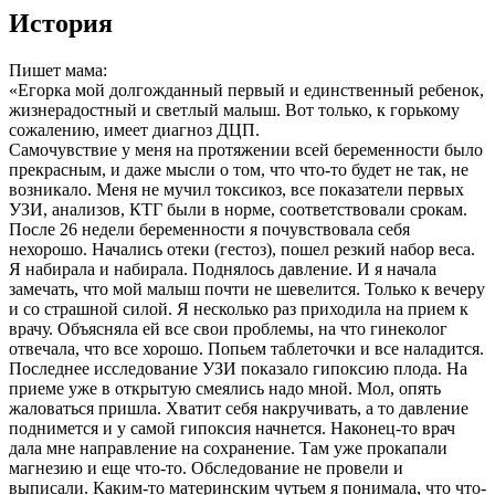
История
Пишет мама:
«Егорка мой долгожданный первый и единственный ребенок,
жизнерадостный и светлый малыш. Вот только, к горькому
сожалению, имеет диагноз ДЦП.
Самочувствие у меня на протяжении всей беременности было
прекрасным, и даже мысли о том, что что-то будет не так, не
возникало. Меня не мучил токсикоз, все показатели первых
УЗИ, анализов, КТГ были в норме, соответствовали срокам.
После 26 недели беременности я почувствовала себя
нехорошо. Начались отеки (гестоз), пошел резкий набор веса.
Я набирала и набирала. Поднялось давление. И я начала
замечать, что мой малыш почти не шевелится. Только к вечеру
и со страшной силой. Я несколько раз приходила на прием к
врачу. Объясняла ей все свои проблемы, на что гинеколог
отвечала, что все хорошо. Попьем таблеточки и все наладится.
Последнее исследование УЗИ показало гипоксию плода. На
приеме уже в открытую смеялись надо мной. Мол, опять
жаловаться пришла. Хватит себя накручивать, а то давление
поднимется и у самой гипоксия начнется. Наконец-то врач
дала мне направление на сохранение. Там уже прокапали
магнезию и еще что-то. Обследование не провели и
выписали. Каким-то материнским чутьем я понимала, что что-