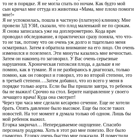
то не в порядке. Я не могла спать по ночам. Как будто мой
сын кричал мне оттуда из животика «Мама, мне плохо помоги
мне!»
Я не успокоилась, пошла в частную (платную) клинику. Мне
провели 3Д УЗИ, сказали, что плод маленький не по срокам.
Я снова записалась уже на доплерометрию. Кода врач
проводил обследование, я практически сразу поняла, что что-
то не так, потому что он очень уж долго и тщательно меня
осматривал. Затем я обратила внимание на его лицо. Он очень
изменился и позеленел. Эти минуты казались мне вечностью.
Затем он наконец-то заговорил. У Вас очень серьезные
нарушения. Хроническая гипоксия плода, а дальше я не
помню, как в тумане. Я и не разбираюсь в диагнозах, только
помню, как он говорил и говорил, это во второй степени, это
в третьей степени….Затем добавил, что из всего у меня в
порядке только аорта. Если бы Вы пришли завтра, то ребенок
бы не выжил! Срочно на стол. Берите направление у своего
лечащего врача! Куда она смотрит!
Через три часа мне сделали кесарево сечение. Еще не хотели
брать. Опять давление было высокое. Еще бы после таких
новостей. На тот момент я думала только об одном. Лишь бы
мой ребенок выжил.
Егорка закричал… Непередаваемое ощущение. Спасибо
персоналу роддома. Хоть в этот раз мне повезло. Все было
грамотно. Егорку очень быстро мне показали. И поместили