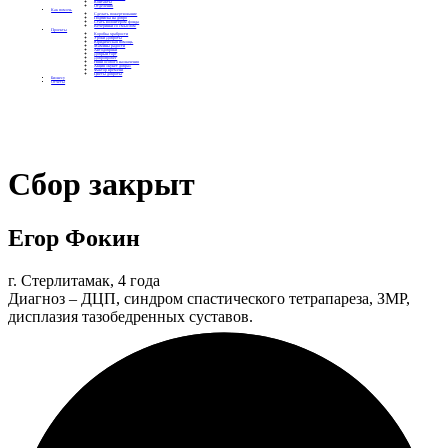
Контакты
Отделения
Как помочь
Сделать пожертвование
Подписка на добро
Стать волонтером фонда
Вечеринки со смыслом
Проекты
Коробка храбрости
Уроки Доброты
Юридическая помощь
Мамины радости
Автодобряки
Добрый торт
Добропробег
Няни особого назначения
Акция «Букет добра»
Фактор времени
Цветы доброты
Бизнесу
Отчеты
Сбор закрыт
Егор Фокин
г. Стерлитамак, 4 года
Диагноз – ДЦП, синдром спастического тетрапареза, ЗМР,
дисплазия тазобедренных суставов.