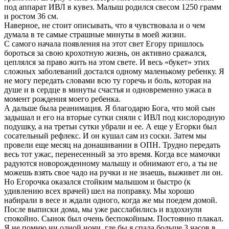
под аппарат ИВЛ в кувез. Малыш родился свесом 1250 грамм
и ростом 36 см.
Наверное, не стоит описывать, что я чувствовала и о чем
думала в те самые страшные минуты в моей жизни.
С самого начала появления на этот свет Егору пришлось
бороться за свою крохотную жизнь, он активно сражался,
цеплялся за право жить на этом свете. И весь «букет» этих
сложных заболеваний достался одному маленькому ребенку. Я
не могу передать словами всю ту горечь и боль, которая на
душе и в сердце в минуты счастья и одновременно ужаса в
момент рождения моего ребенка.
А дальше была реанимация. Я благодарю Бога, что мой сын
задышал и его на вторые сутки сняли с ИВЛ под кислородную
подушку, а на третьи сутки убрали и ее. А еще у Егорки был
сосательный рефлекс. И он кушал сам из соски. Затем мы
провели еще месяц на донашивании в ОПН. Трудно передать
весь тот ужас, перенесенный за это время. Когда все мамочки
радуются новорожденному малышу и обнимают его, а ты не
можешь взять свое чадо на ручки и не знаешь, выживет ли он.
Но Егорочка оказался стойким малышом и быстро (к
удивлению всех врачей) шел на поправку. Мы хорошо
набирали в весе и ждали одного, когда же мы поедем домой.
После выписки дома, мы уже расслабились и вздохнули
спокойно. Сынок был очень беспокойным. Постоянно плакал.
Я не помню ни одной ночи, где бы я спала больше 3 часов в