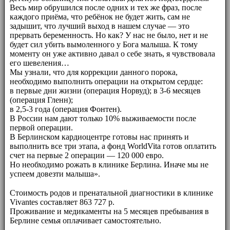
Весь мир обрушился после одних и тех же фраз, после
каждого приёма, что ребёнок не будет жить, сам не
задышит, что лучший выход в нашем случае — это
прервать беременность. Но как? У нас не было, нет и не
будет сил убить вымоленного у Бога малыша. К тому
моменту он уже активно давал о себе знать, я чувствовала
его шевеления…
Мы узнали, что для коррекции данного порока,
необходимо выполнить операции на открытом сердце:
в первые дни жизни (операция Норвуд); в 3-6 месяцев
(операция Гленн);
в 2,5-3 года (операция Фонтен).
В России нам дают только 10% выживаемости после
первой операции.
В Берлинском кардиоцентре готовы нас принять и
выполнить все три этапа, а фонд WorldVita готов оплатить
счет на первые 2 операции — 120 000 евро.
Но необходимо рожать в клинике Берлина. Иначе мы не
успеем довезти малыша».
⠀⠀
Стоимость родов и пренатальной диагностики в клинике
Vivantes составляет 863 727 р.
Проживание и медикаменты на 5 месяцев пребывания в
Берлине семья оплачивает самостоятельно.