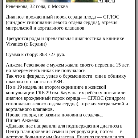
Анжела
Ревенкова, 32 года, г. Москва
Диагноз: врожденный порок сердца плода — СГЛОС
(синдром гипоплазии левого отдела сердца), атрезия
митральезой и аортального клапанов.
Требуются роды и пренатальная диагностика в клинике
Vivantes (г. Берлин)
Сумма к сбору: 863 727 руб.
Анжела Ревенкова с мужем ждали своего первенца 15 лет,
но забеременеть никак не получалось.
Так что в феврале, узнав о беременности, они в обнимку
плакали от счастья на УЗИ.
Но в 19 недель на втором скрининге в женской
консультации ГКБ 29 им. Баумана их ребёнку поставили
диагноз врожденный порок сердца — СГЛОС (синдром
гипоплазии левого отдела сердца), атрезия митральезой и
аортального клапанов.
Проще говоря, не развита половина сердечка.
Пишет Анжела:
«Дальше нас направили для подтверждения диагноза в
Центр планирования семьи и репродукции, потом — в
детскую больницу им.Филатова. Диагноз подтвердился.