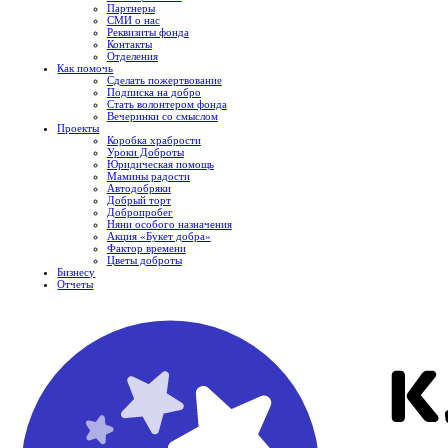
Партнеры
СМИ о нас
Реквизиты фонда
Контакты
Отделения
Как помочь
Сделать пожертвование
Подписка на добро
Стать волонтером фонда
Вечеринки со смыслом
Проекты
Коробка храбрости
Уроки Доброты
Юридическая помощь
Мамины радости
Автодобряки
Добрый торт
Добропробег
Няни особого назначения
Акция «Букет добра»
Фактор времени
Цветы доброты
Бизнесу
Отчеты