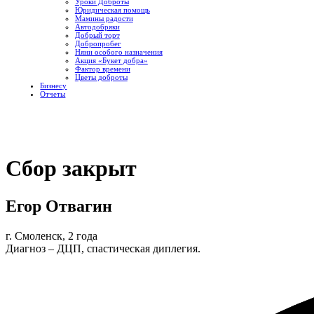
Уроки Доброты
Юридическая помощь
Мамины радости
Автодобряки
Добрый торт
Добропробег
Няни особого назначения
Акция «Букет добра»
Фактор времени
Цветы доброты
Бизнесу
Отчеты
Сбор закрыт
Егор Отвагин
г. Смоленск, 2 года
Диагноз – ДЦП, спастическая диплегия.