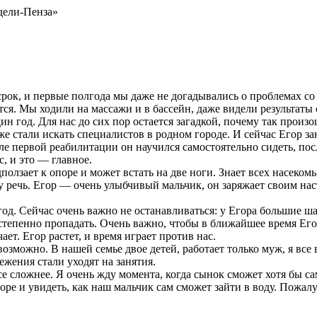
дели-Пенза»
срок, и первые полгода мы даже не догадывались о проблемах со
ся. Мы ходили на массажи и в бассейн, даже видели результаты о
н год. Для нас до сих пор остается загадкой, почему так произ
 же стали искать специалистов в родном городе. И сейчас Егор з
ле первой реабилитации он научился самостоятельно сидеть, пос
, и это — главное.
дползает к опоре и может встать на две ноги. Знает всех насеко
у речь. Егор — очень улыбчивый мальчик, он заряжает своим нас
од. Сейчас очень важно не останавливаться: у Егора большие ша
степенно пропадать. Очень важно, чтобы в ближайшее время Его
ет. Егор растет, и время играет против нас.
зможно. В нашей семье двое детей, работает только муж, я все
жения стали уходят на занятия.
се сложнее. Я очень жду момента, когда сынок сможет хотя бы сам
оре и увидеть, как наш мальчик сам сможет зайти в воду. Пожал