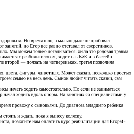
 здоровьем. Но время шло, а малыш даже не пробовал
т занятий, но Егор все равно отставал от сверстников.
ошло. Мы можем только догадываться: была это родовая травма
анимается с реабилитологом, ходит на ЛФК и в бассейн.
ле второй — ползать на четвереньках, третья позволила
мых, цвета, фигуры, животных. Может сказать несколько простых
троем семью на весь день. Сынок любит читать сказки, сам
нсы начать ходить самостоятельно. Но если не заниматься
р начал ходить вдоль опоры. На занятиях со специалистами у
 время провожу с сыновьями. До диагноза младшего ребенка
 стоять и ждать, пока я вынесу коляску.
уйста, помогите нам оплатить курс реабилитации для Егора!»