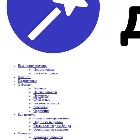
Вам нужна помощь
Подать заявку
Частые вопросы
Новости
Подопечные
О фонде
Команда
Наши ценности
Партнеры
СМИ о нас
Реквизиты фонда
Контакты
Отделения
Как помочь
Сделать пожертвование
Подписка на добро
Стать волонтером фонда
Вечеринки со смыслом
Проекты
Коробка храбрости