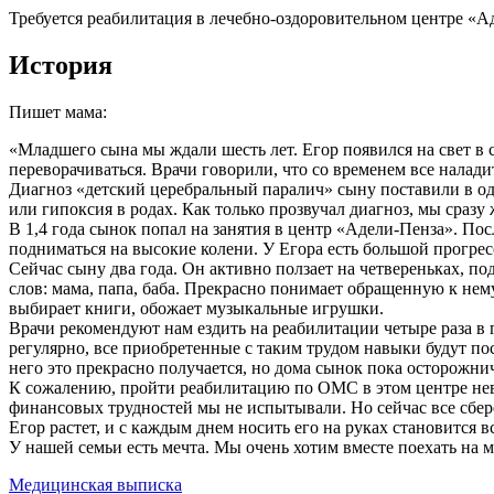
Требуется реабилитация в лечебно-оздоровительном центре «А
История
Пишет мама:
«Младшего сына мы ждали шесть лет. Егор появился на свет в 
переворачиваться. Врачи говорили, что со временем все наладит
Диагноз «детский церебральный паралич» сыну поставили в оди
или гипоксия в родах. Как только прозвучал диагноз, мы сразу
В 1,4 года сынок попал на занятия в центр «Адели-Пенза». Пос
подниматься на высокие колени. У Егора есть большой прогресс
Сейчас сыну два года. Он активно ползает на четвереньках, по
слов: мама, папа, баба. Прекрасно понимает обращенную к нем
выбирает книги, обожает музыкальные игрушки.
Врачи рекомендуют нам ездить на реабилитации четыре раза в г
регулярно, все приобретенные с таким трудом навыки будут по
него это прекрасно получается, но дома сынок пока осторожнича
К сожалению, пройти реабилитацию по ОМС в этом центре нево
финансовых трудностей мы не испытывали. Но сейчас все сбере
Егор растет, и с каждым днем носить его на руках становится в
У нашей семьи есть мечта. Мы очень хотим вместе поехать на м
Медицинская выписка