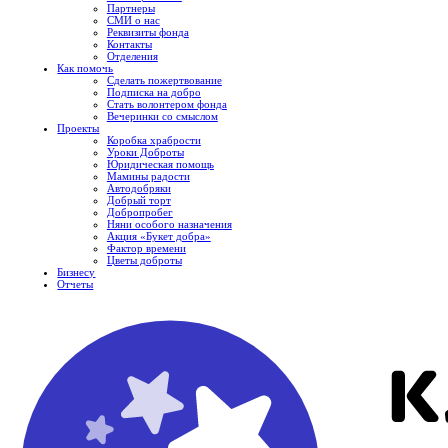
Партнеры
СМИ о нас
Реквизиты фонда
Контакты
Отделения
Как помочь
Сделать пожертвование
Подписка на добро
Стать волонтером фонда
Вечеринки со смыслом
Проекты
Коробка храбрости
Уроки Доброты
Юридическая помощь
Мамины радости
Автодобряки
Добрый торт
Добропробег
Няни особого назначения
Акция «Букет добра»
Фактор времени
Цветы доброты
Бизнесу
Отчеты