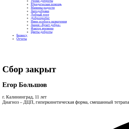
Уроки Доброты
Юридическая помощь
Мамины радости
Автодобряки
Добрый торт
Добропробег
Няни особого назначения
Акция «Букет добра»
Фактор времени
Цветы доброты
Бизнесу
Отчеты
Сбор закрыт
Егор Большов
г. Калининград, 11 лет
Диагноз – ДЦП, гиперкинетическая форма, смешанный тетрапа