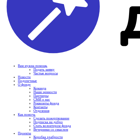
Вам нужна помощь
Подать заявку
Частые вопросы
Новости
Подопечные
О фонде
Команда
Наши ценности
Партнеры
СМИ о нас
Реквизиты фонда
Контакты
Отделения
Как помочь
Сделать пожертвование
Подписка на добро
Стать волонтером фонда
Вечеринки со смыслом
Проекты
Коробка храбрости