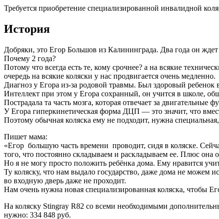
Требуется приобретение специализированной инвалидной коляс
История
Добряки, это Егор Большов из Калининграда. Два года он жде
Почему 2 года?
Потому что всегда есть те, кому срочнее? а на всякие техниче
очередь на всякие коляски у нас продвигается очень медленно.
Диагноз у Егора из-за родовой травмы. Был здоровый ребенок в
Интеллект при этом у Егора сохранный, он учится в школе, общ
Пострадала та часть мозга, которая отвечает за двигательные ф
У Егора гиперкинетическая форма ДЦП — это значит, что вмес
Поэтому обычная коляска ему не подходит, нужна специальн
Пишет мама:
«Егор большую часть времени проводит, сидя в коляске. Сейчас
того, что постоянно складываем и раскладываем ее. Плюс она 
Но я не могу просто положить ребёнка дома. Ему нравится учитс
Ту коляску, что нам выдало государство, даже дома не можем ис
во входную дверь даже не проходит.
Нам очень нужна новая специализированная коляска, чтобы Егор
На коляску Stingray R82 со всеми необходимыми дополнител
нужно: 334 848 руб.