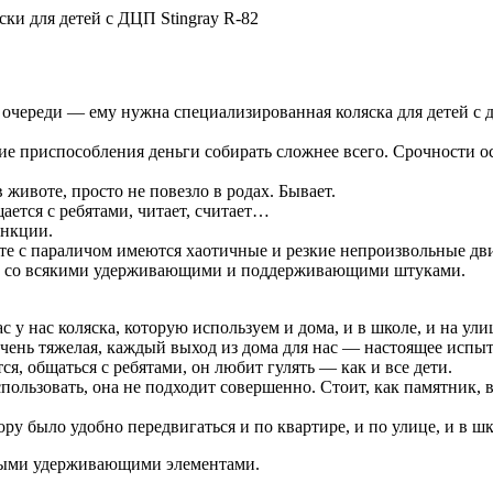
ки для детей с ДЦП Stingray R-82
т очереди — ему нужна специализированная коляска для детей с
ские приспособления деньги собирать сложнее всего. Срочности о
 животе, просто не повезло в родах. Бывает.
ается с ребятами, читает, считает…
ункции.
те с параличом имеются хаотичные и резкие непроизвольные дви
ая, со всякими удерживающими и поддерживающими штуками.
 у нас коляска, которую используем и дома, и в школе, и на ули
очень тяжелая, каждый выход из дома для нас — настоящее испыт
я, общаться с ребятами, он любит гулять — как и все дети.
пользовать, она не подходит совершенно. Стоит, как памятник, в
у было удобно передвигаться и по квартире, и по улице, и в шк
ьными удерживающими элементами.