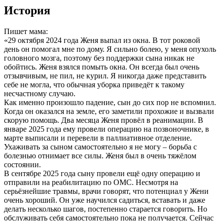
История
Пишет мама:
«29 октября 2024 года Женя выпал из окна. В тот роковой
день он помогал мне по дому. Я сильно болею, у меня опухоль
головного мозга, поэтому без поддержки сына никак не
обойтись. Женя взялся помыть окна. Он всегда был очень
отзывчивым, не пил, не курил. Я никогда даже представить
себе не могла, что обычная уборка приведёт к такому
несчастному случаю.
Как именно произошло падение, сын до сих пор не вспомнил.
Когда он оказался на земле, его заметили прохожие и вызвали
скорую помощь. Два месяца Женя провёл в реанимации. В
январе 2025 года ему провели операцию на позвоночнике, в
марте выписали и перевели в паллиативное отделение.
Ухаживать за сыном самостоятельно я не могу – борьба с
болезнью отнимает все силы. Женя был в очень тяжёлом
состоянии.
В сентябре 2025 года сыну провели ещё одну операцию и
отправили на реабилитацию по ОМС. Несмотря на
серьёзнейшие травмы, врачи говорят, что потенциал у Жени
очень хороший. Он уже научился садиться, вставать и даже
делать несколько шагов, постепенно старается говорить. Но
обслуживать себя самостоятельно пока не получается. Сейчас