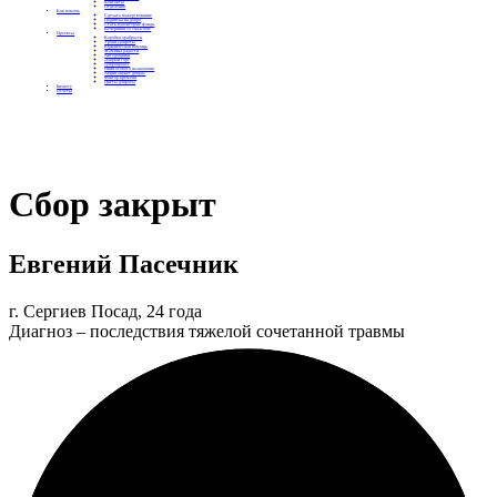
Контакты
Отделения
Как помочь
Сделать пожертвование
Подписка на добро
Стать волонтером фонда
Вечеринки со смыслом
Проекты
Коробка храбрости
Уроки Доброты
Юридическая помощь
Мамины радости
Автодобряки
Добрый торт
Добропробег
Няни особого назначения
Акция «Букет добра»
Фактор времени
Цветы доброты
Бизнесу
Отчеты
Сбор закрыт
Евгений Пасечник
г. Сергиев Посад, 24 года
Диагноз – последствия тяжелой сочетанной травмы