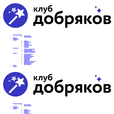
Вам нужна помощь
Подать заявку
Частые вопросы
Новости
Подопечные
О фонде
Команда
Наши ценности
Партнеры
СМИ о нас
Реквизиты фонда
Контакты
Отделения
Как помочь
Сделать пожертвование
Подписка на добро
Стать волонтером фонда
Вечеринки со смыслом
Проекты
Коробка храбрости
Уроки Доброты
Юридическая помощь
Мамины радости
Автодобряки
Добрый торт
Добропробег
Няни особого назначения
Акция «Букет добра»
Фактор времени
Цветы доброты
Бизнесу
Отчеты
Вам нужна помощь
Подать заявку
Частые вопросы
Новости
Подопечные
О фонде
Команда
Наши ценности
Партнеры
СМИ о нас
Реквизиты фонда