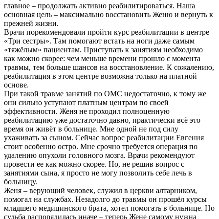
главное – продолжать активно реабилитироваться. Наша
основная цель – максимально восстановить Женю и вернуть к
прежней жизни.
Врачи порекомендовали пройти курс реабилитации в центре
«Три сестры». Там помогают встать на ноги даже самым
«тяжёлым» пациентам. Приступать к занятиям необходимо
как можно скорее: чем меньше времени прошло с момента
травмы, тем больше шансов на восстановление. К сожалению,
реабилитация в этом центре возможна только на платной
основе.
При такой травме занятий по ОМС недостаточно, к тому же
они сильно уступают платным центрам по своей
эффективности. Женя не проходил полноценную
реабилитацию уже достаточно давно, практически всё это
время он живёт в больнице. Мне одной не под силу
ухаживать за сыном. Сейчас вопрос реабилитации Евгения
стоит особенно остро. Мне срочно требуется операция по
удалению опухоли головного мозга. Врачи рекомендуют
провести ее как можно скорее. Но, не решив вопрос с
занятиями сына, я просто не могу позволить себе лечь в
больницу.
Женя – верующий человек, служил в церкви алтарником,
помогал на службах. Незадолго до травмы он прошёл курсы
младшего медицинского брата, хотел помогать в больнице. Но
судьба распорядилась иначе – теперь Жене самому нужна