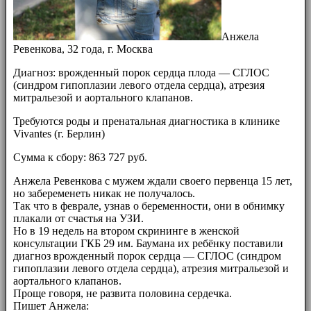
Анжела
Ревенкова, 32 года, г. Москва
Диагноз: врожденный порок сердца плода — СГЛОС
(синдром гипоплазии левого отдела сердца), атрезия
митральезой и аортального клапанов.
Требуются роды и пренатальная диагностика в клинике
Vivantes (г. Берлин)
Сумма к сбору: 863 727 руб.
Анжела Ревенкова с мужем ждали своего первенца 15 лет,
но забеременеть никак не получалось.
Так что в феврале, узнав о беременности, они в обнимку
плакали от счастья на УЗИ.
Но в 19 недель на втором скрининге в женской
консультации ГКБ 29 им. Баумана их ребёнку поставили
диагноз врожденный порок сердца — СГЛОС (синдром
гипоплазии левого отдела сердца), атрезия митральезой и
аортального клапанов.
Проще говоря, не развита половина сердечка.
Пишет Анжела: