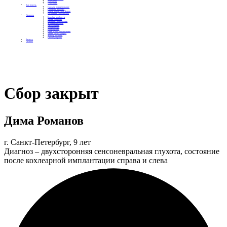
Контакты
Отделения
Как помочь
Сделать пожертвование
Подписка на добро
Стать волонтером фонда
Вечеринки со смыслом
Проекты
Коробка храбрости
Уроки Доброты
Юридическая помощь
Мамины радости
Автодобряки
Добрый торт
Добропробег
Няни особого назначения
Акция «Букет добра»
Фактор времени
Цветы доброты
Бизнесу
Отчеты
Сбор закрыт
Дима Романов
г. Санкт-Петербург, 9 лет
Диагноз – двухсторонняя сенсоневральная глухота, состояние
после кохлеарной имплантации справа и слева