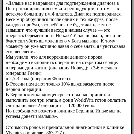
«Дальше нас направили для подтверждения диагноза в
Центр планирования семьи и репродукции, потом — в
детскую больницу им.Филатова. Диагноз подтвердился.
Весь мир обрушился после одних и тех же фраз, после
каждого приёма, что ребёнок не будет жить, сам не
задышит, что лучший выход в нашем случае — это
прервать беременность. Но как? У нас не было, нет и не
будет сил убить вымоленного у Бога малыша. К тому
моменту он уже активно давал о себе знать, я чувствовала
его шевеления…
Мы узнали, что для коррекции данного порока,
необходимо выполнить операции на открытом сердце:
в первые дни жизни (операция Норвуд); в 3-6 месяцев
(операция Гленн);
в 2,5-3 года (операция Фонтен).
В России нам дают только 10% выживаемости после
первой операции.
В Берлинском кардиоцентре готовы нас принять и
выполнить все три этапа, а фонд WorldVita готов оплатить
счет на первые 2 операции — 120 000 евро.
Но необходимо рожать в клинике Берлина. Иначе мы не
успеем довезти малыша».
⠀⠀
Стоимость родов и пренатальной диагностики в клинике
Vivantes составляет 863 727 р.