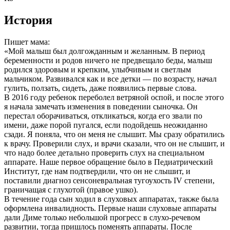
История
Пишет мама:
«Мой малыш был долгожданным и желанным. В период
беременности и родов ничего не предвещало беды, малыш
родился здоровым и крепким, улыбчивым и светлым
мальчиком. Развивался как и все детки — по возрасту, начал
гулить, ползать, сидеть, даже появились первые слова.
В 2016 году ребенок переболел ветряной оспой, и после этого
я начала замечать изменения в поведении сыночка. Он
перестал оборачиваться, откликаться, когда его звали по
имени, даже порой пугался, если подойдешь неожиданно
сзади. Я поняла, что он меня не слышит. Мы сразу обратились
к врачу. Проверили слух, и врачи сказали, что он не слышит, и
что надо более детально проверить слух на специальном
аппарате. Наше первое обращение было в Педиатрический
Институт, где нам подтвердили, что он не слышит, и
поставили диагноз сенсоневральная тугоухость IV степени,
граничащая с глухотой (правое ушко).
В течение года сын ходил в слуховых аппаратах, также была
оформлена инвалидность. Первые наши слуховые аппараты
дали Диме только небольшой прогресс в слухо-речевом
развитии, тогда пришлось поменять аппараты. После