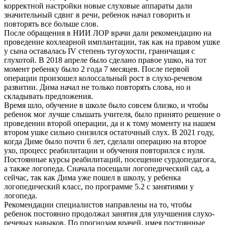
корректной настройки новые слуховые аппараты дали
значительный сдвиг в речи, ребенок начал говорить и
повторять все больше слов.
После обращения в НИИ ЛОР врачи дали рекомендацию на
проведение кохлеарной имплантации, так как на правом ушке
у сына оставалась IV степень тугоухости, граничащая с
глухотой. В 2018 апреле было сделано правое ушко, на тот
момент ребенку было 2 года 7 месяцев. После первой
операции произошел колоссальный рост в слухо-речевом
развитии. Дима начал не только повторять слова, но и
складывать предложения.
Время шло, обучение в школе было совсем близко, и чтобы
ребенок мог лучше слышать учителя, было принято решение о
проведении второй операции, да и к тому моменту на нашем
втором ушке сильно снизился остаточный слух. В 2021 году,
когда Диме было почти 6 лет, сделали операцию на второе
ухо, процесс реабилитации и обучения повторился с нуля.
Постоянные курсы реабилитаций, посещение сурдопедагога,
а также логопеда. Сначала посещали логопедический сад, а
сейчас, так как Дима уже пошел в школу, у ребенка
логопедический класс, по программе 5.2 с занятиями у
логопеда.
Рекомендации специалистов направлены на то, чтобы
ребенок постоянно продолжал занятия для улучшения слухо-
речевых навыков. По прогнозам врачей, имея постоянные