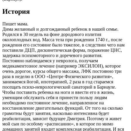
История
Пишет мама.
Дима желанный и долгожданный ребенок в нашей семье.
Родился в 30 недель на фоне дородового излития
околоплодных вод. Масса тела при рождении 1740 г., после
рождения его состояние было тяжелое, в следствии чего нам
поставили ДЦП, дискинетическая форма, поражение ЦНС,
задержка психомоторного и доречевого развития.
Постоянно наблюдаемся у невролога, получаем
медикаментозное лечение (например ЭКСИЛОН), которое
очень дорогое, курсы общего массажа, ЛФК постоянно три
раза в неделю в ООО «Центре Физического развития»,
занимаемся йогой, ипотерапией, 2 раза в год стараемся
посещать психо-неврологический санаторий в Барнауле.
Чтобы поставить ребенка на ноги и ввести его в жизнь,
умеющим обслужить себя и принести пользу людям
необходимо постоянное лечение, направленное на
восстановление двигательных функций. От того на сколько
грамотны будут занятия, насколько интенсивна будет
реабилитация, зависит будущее Дмитрия. Поэтому и живет
мой сын по особому «расписанию», в которое по мимо
домашних занятий входит комплексная реабилитация. И вся