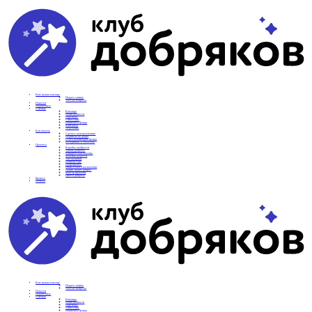
Вам нужна помощь
Подать заявку
Частые вопросы
Новости
Подопечные
О фонде
Команда
Наши ценности
Партнеры
СМИ о нас
Реквизиты фонда
Контакты
Отделения
Как помочь
Сделать пожертвование
Подписка на добро
Стать волонтером фонда
Вечеринки со смыслом
Проекты
Коробка храбрости
Уроки Доброты
Юридическая помощь
Мамины радости
Автодобряки
Добрый торт
Добропробег
Няни особого назначения
Акция «Букет добра»
Фактор времени
Цветы доброты
Бизнесу
Отчеты
Вам нужна помощь
Подать заявку
Частые вопросы
Новости
Подопечные
О фонде
Команда
Наши ценности
Партнеры
СМИ о нас
Реквизиты фонда