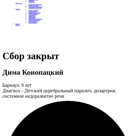
Контакты
Отделения
Как помочь
Сделать пожертвование
Подписка на добро
Стать волонтером фонда
Вечеринки со смыслом
Проекты
Коробка храбрости
Уроки Доброты
Юридическая помощь
Мамины радости
Автодобряки
Добрый торт
Добропробег
Няни особого назначения
Акция «Букет добра»
Фактор времени
Цветы доброты
Бизнесу
Отчеты
Сбор закрыт
Дима Конопацкий
Барнаул, 9 лет
Диагноз – Детский церебральный паралич, дизартрия,
системное недоразвитие речи