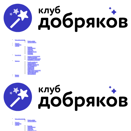
Вам нужна помощь
Подать заявку
Частые вопросы
Новости
Подопечные
О фонде
Команда
Наши ценности
Партнеры
СМИ о нас
Реквизиты фонда
Контакты
Отделения
Как помочь
Сделать пожертвование
Подписка на добро
Стать волонтером фонда
Вечеринки со смыслом
Проекты
Коробка храбрости
Уроки Доброты
Юридическая помощь
Мамины радости
Автодобряки
Добрый торт
Добропробег
Няни особого назначения
Акция «Букет добра»
Фактор времени
Цветы доброты
Бизнесу
Отчеты
Вам нужна помощь
Подать заявку
Частые вопросы
Новости
Подопечные
О фонде
Команда
Наши ценности
Партнеры
СМИ о нас
Реквизиты фонда