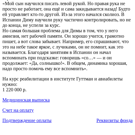
«Мой сын научился писать левой рукой. Но правая рука не
просто не работает, она ещё и сама закидывается назад! Будто
ей управляет кто-то другой. Из-за этого начался сколиоз. В
Испании Диму научили руку частично контролировать, но не
до конца, не успели за курс.
Но самая большая проблема для Димы в том, что у него
амнезия, нет рабочей памяти. Он хорошо учится, грамотно
пишет, а вот слова забывает. Например, его спрашивают, что
это на небе такое яркое, с лучиками, он не помнит, как это
называется. Благодаря занятиям в Испании он начал
вспоминать при подсказке: говоришь «со…» — и он
продолжает: «Да, солнышко!». В общем, динамика хорошая,
надо просто помочь ему все вспомнить».
На курс реабилитации в институте Гуттман и авиабилеты
нужно:
1 220 000 р.
Медицинская выписка
Счет на оплату
Подтверждение оплаты
Реквизиты фонда