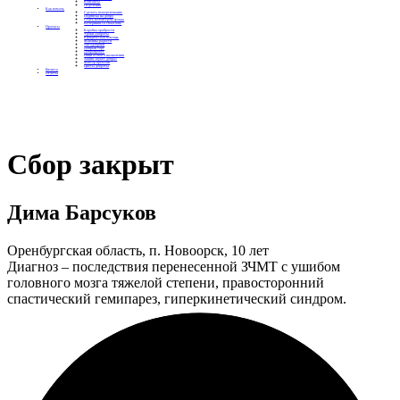
Контакты
Отделения
Как помочь
Сделать пожертвование
Подписка на добро
Стать волонтером фонда
Вечеринки со смыслом
Проекты
Коробка храбрости
Уроки Доброты
Юридическая помощь
Мамины радости
Автодобряки
Добрый торт
Добропробег
Няни особого назначения
Акция «Букет добра»
Фактор времени
Цветы доброты
Бизнесу
Отчеты
Сбор закрыт
Дима Барсуков
Оренбургская область, п. Новоорск, 10 лет
Диагноз – последствия перенесенной ЗЧМТ с ушибом
головного мозга тяжелой степени, правосторонний
спастический гемипарез, гиперкинетический синдром.