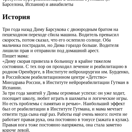
Барселона, Испания) и авиабилеты
История
Три года назад Диму Барсукова с двоюродным братом на
пешеходном переходе сбила машина. Водитель превысил
скорость, потом сказал, что его ослепило солнце. Оба
мальчика пострадали, но Дима гораздо больше. Водителя
лишили прав и отправили под домашний арест.
Пишет мама:
«Диму скорая привезла в больницу в крайне тяжелом
состоянии. С тех пор он проходил лечение и реабилитацию в
родном Оренбурге, в Институте нейрохирургии им. Бурденко,
в Российском реабилитационном центре «Детство»
Минздрава России, в Институте нейрореабилитации Гутман в
Испании.
За три года занятий у Димы огромные успехи: он уже ходит,
посещает школу, любит играть в шахматы и логические игры.
Но есть проблемы с памятью и речью». Наибольший эффект
был от реабилитации в Институте Гутмана, и мама мечтает
отвезти туда сына ещё раз. Работы ещё очень много: почти не
работает правая рука, она постоянно в тонусе (зажата в кулак).
Правая нога тоже постоянно напряжена, она стала заметно
короче левой.