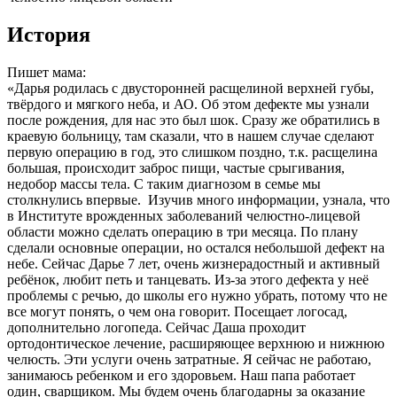
История
Пишет мама:
«Дарья родилась с двусторонней расщелиной верхней губы,
твёрдого и мягкого неба, и АО. Об этом дефекте мы узнали
после рождения, для нас это был шок. Сразу же обратились в
краевую больницу, там сказали, что в нашем случае сделают
первую операцию в год, это слишком поздно, т.к. расщелина
большая, происходит заброс пищи, частые срыгивания,
недобор массы тела. С таким диагнозом в семье мы
столкнулись впервые. Изучив много информации, узнала, что
в Институте врожденных заболеваний челюстно-лицевой
области можно сделать операцию в три месяца. По плану
сделали основные операции, но остался небольшой дефект на
небе. Сейчас Дарье 7 лет, очень жизнерадостный и активный
ребёнок, любит петь и танцевать. Из-за этого дефекта у неё
проблемы с речью, до школы его нужно убрать, потому что не
все могут понять, о чем она говорит. Посещает логосад,
дополнительно логопеда. Сейчас Даша проходит
ортодонтическое лечение, расширяющее верхнюю и нижнюю
челюсть. Эти услуги очень затратные. Я сейчас не работаю,
занимаюсь ребенком и его здоровьем. Наш папа работает
один, сварщиком. Мы будем очень благодарны за оказание