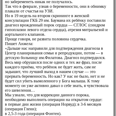
но забеременеть никак не получалось.
Так что в феврале, узнав о беременности, они в обнимку
плакали от счастья на УЗИ.
Но в 19 недель на втором скрининге в женской
консультации ГКБ 29 им. Баумана их ребёнку поставили
диагноз врожденный порок сердца — СГЛОС (синдром
гипоплазии левого отдела сердца), атрезия митральезой и
аортального клапанов.
Проще говоря, не развита половина сердечка.
Пишет Анжела:
«Дальше нас направили для подтверждения диагноза в
Центр планирования семьи и репродукции, потом — в
детскую больницу им.Филатова. Диагноз подтвердился.
Весь мир обрушился после одних и тех же фраз, после
каждого приёма, что ребёнок не будет жить, сам не
задышит, что лучший выход в нашем случае — это
прервать беременность. Но как? У нас не было, нет и не
будет сил убить вымоленного у Бога малыша. К тому
моменту он уже активно давал о себе знать, я чувствовала
его шевеления…
Мы узнали, что для коррекции данного порока,
необходимо выполнить операции на открытом сердце:
в первые дни жизни (операция Норвуд); в 3-6 месяцев
(операция Гленн);
в 2,5-3 года (операция Фонтен).