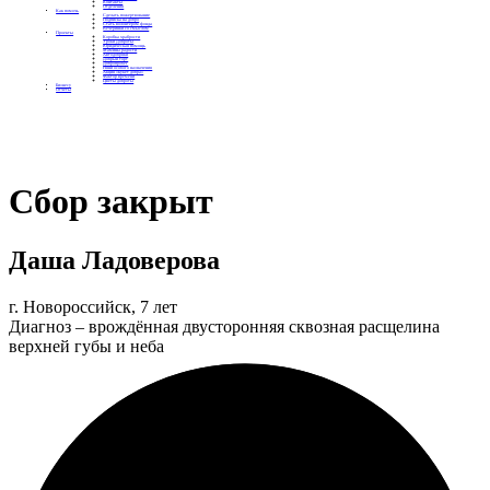
Контакты
Отделения
Как помочь
Сделать пожертвование
Подписка на добро
Стать волонтером фонда
Вечеринки со смыслом
Проекты
Коробка храбрости
Уроки Доброты
Юридическая помощь
Мамины радости
Автодобряки
Добрый торт
Добропробег
Няни особого назначения
Акция «Букет добра»
Фактор времени
Цветы доброты
Бизнесу
Отчеты
Сбор закрыт
Даша Ладоверова
г. Новороссийск, 7 лет
Диагноз – врождённая двусторонняя сквозная расщелина
верхней губы и неба