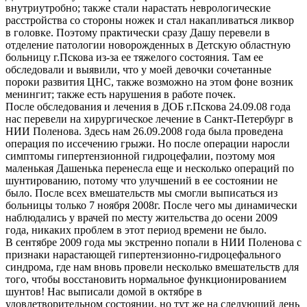
внутриутробно; также стали нарастать неврологические
расстройства со стороны ножек и стал накапливаться ликвор
в головке. Поэтому практически сразу Дашу перевели в
отделение патологии новорожденных в Детскую областную
больницу г.Пскова из-за ее тяжелого состояния. Там ее
обследовали и выявили, что у моей девочки сочетанные
пороки развития ЦНС, также возможно на этом фоне возник
менингит; также есть нарушения в работе почек.
После обследования и лечения в ДОБ г.Пскова 24.09.08 года
нас перевели на хирургическое лечение в Санкт-Петербург в
НИИ Поленова. Здесь нам 26.09.2008 года была проведена
операция по иссечению грыжи. Но после операции наросли
симптомы гипертензионной гидроцефалии, поэтому моя
маленькая Дашенька перенесла еще и несколько операций по
шунтированию, потому что улучшений в ее состоянии не
было. После всех вмешательств мы смогли выписаться из
больницы только 7 ноября 2008г. После чего мы динамически
наблюдались у врачей по месту жительства до осени 2009
года, никаких проблем в этот период времени не было.
В сентябре 2009 года мы экстренно попали в НИИ Поленова с
признаки нарастающей гипертензионно-гидроцефального
синдрома, где нам вновь провели несколько вмешательств для
того, чтобы восстановить нормальное функционированием
шунтов! Нас выписали домой в октябре в
удовлетворительном состоянии, но тут же на следующий день