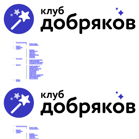
Вам нужна помощь
Подать заявку
Частые вопросы
Новости
Подопечные
О фонде
Команда
Наши ценности
Партнеры
СМИ о нас
Реквизиты фонда
Контакты
Отделения
Как помочь
Сделать пожертвование
Подписка на добро
Стать волонтером фонда
Вечеринки со смыслом
Проекты
Коробка храбрости
Уроки Доброты
Юридическая помощь
Мамины радости
Автодобряки
Добрый торт
Добропробег
Няни особого назначения
Акция «Букет добра»
Фактор времени
Цветы доброты
Бизнесу
Отчеты
Вам нужна помощь
Подать заявку
Частые вопросы
Новости
Подопечные
О фонде
Команда
Наши ценности
Партнеры
СМИ о нас
Реквизиты фонда