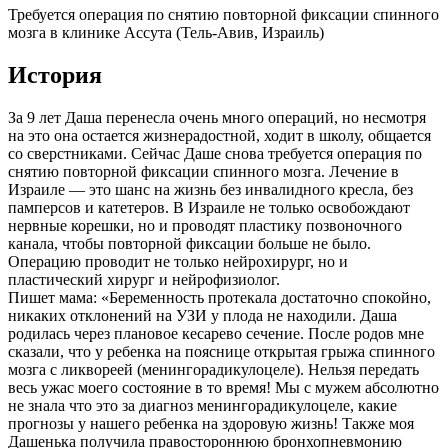
Требуется операция по снятию повторной фиксации спинного
мозга в клинике Ассута (Тель-Авив, Израиль)
История
За 9 лет Даша перенесла очень много операций, но несмотря
на это она остается жизнерадостной, ходит в школу, общается
со сверстниками. Сейчас Даше снова требуется операция по
снятию повторной фиксации спинного мозга. Лечение в
Израиле — это шанс на жизнь без инвалидного кресла, без
памперсов и катетеров. В Израиле не только освобождают
нервные корешки, но и проводят пластику позвоночного
канала, чтобы повторной фиксации больше не было.
Операцию проводит не только нейрохирург, но и
пластический хирург и нейрофизиолог.
Пишет мама: «Беременность протекала достаточно спокойно,
никаких отклонений на УЗИ у плода не находили. Даша
родилась через плановое кесарево сечение. После родов мне
сказали, что у ребенка на пояснице открытая грыжа спинного
мозга с ликвореей (менингорадикулоцеле). Нельзя передать
весь ужас моего состояние в то время! Мы с мужем абсолютно
не знала что это за диагноз менингорадикулоцеле, какие
прогнозы у нашего ребенка на здоровую жизнь! Также моя
Дашенька получила правостороннюю бронхопневмонию