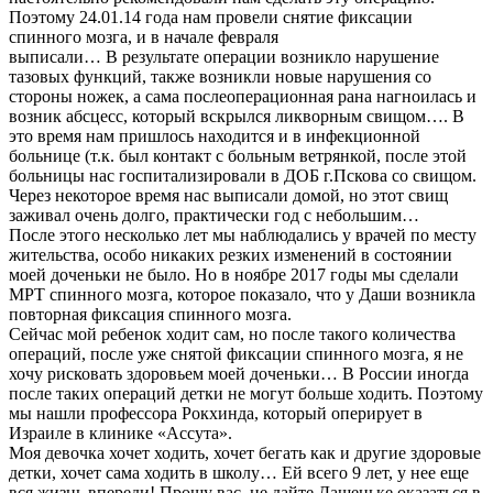
Поэтому 24.01.14 года нам провели снятие фиксации
спинного мозга, и в начале февраля
выписали… В результате операции возникло нарушение
тазовых функций, также возникли новые нарушения со
стороны ножек, а сама послеоперационная рана нагноилась и
возник абсцесс, который вскрылся ликворным свищом…. В
это время нам пришлось находится и в инфекционной
больнице (т.к. был контакт с больным ветрянкой, после этой
больницы нас госпитализировали в ДОБ г.Пскова со свищом.
Через некоторое время нас выписали домой, но этот свищ
заживал очень долго, практически год с небольшим…
После этого несколько лет мы наблюдались у врачей по месту
жительства, особо никаких резких изменений в состоянии
моей доченьки не было. Но в ноябре 2017 годы мы сделали
МРТ спинного мозга, которое показало, что у Даши возникла
повторная фиксация спинного мозга.
Сейчас мой ребенок ходит сам, но после такого количества
операций, после уже снятой фиксации спинного мозга, я не
хочу рисковать здоровьем моей доченьки… В России иногда
после таких операций детки не могут больше ходить. Поэтому
мы нашли профессора Рокхинда, который оперирует в
Израиле в клинике «Ассута».
Моя девочка хочет ходить, хочет бегать как и другие здоровые
детки, хочет сама ходить в школу… Ей всего 9 лет, у нее еще
вся жизнь впереди! Прошу вас, не дайте Дашеньке оказаться в