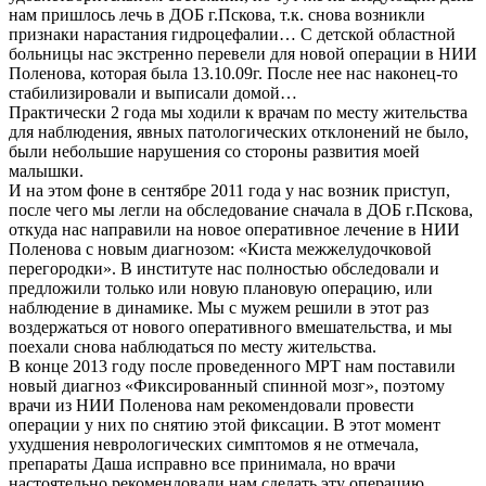
нам пришлось лечь в ДОБ г.Пскова, т.к. снова возникли
признаки нарастания гидроцефалии… С детской областной
больницы нас экстренно перевели для новой операции в НИИ
Поленова, которая была 13.10.09г. После нее нас наконец-то
стабилизировали и выписали домой…
Практически 2 года мы ходили к врачам по месту жительства
для наблюдения, явных патологических отклонений не было,
были небольшие нарушения со стороны развития моей
малышки.
И на этом фоне в сентябре 2011 года у нас возник приступ,
после чего мы легли на обследование сначала в ДОБ г.Пскова,
откуда нас направили на новое оперативное лечение в НИИ
Поленова с новым диагнозом: «Киста межжелудочковой
перегородки». В институте нас полностью обследовали и
предложили только или новую плановую операцию, или
наблюдение в динамике. Мы с мужем решили в этот раз
воздержаться от нового оперативного вмешательства, и мы
поехали снова наблюдаться по месту жительства.
В конце 2013 году после проведенного МРТ нам поставили
новый диагноз «Фиксированный спинной мозг», поэтому
врачи из НИИ Поленова нам рекомендовали провести
операции у них по снятию этой фиксации. В этот момент
ухудшения неврологических симптомов я не отмечала,
препараты Даша исправно все принимала, но врачи
настоятельно рекомендовали нам сделать эту операцию.