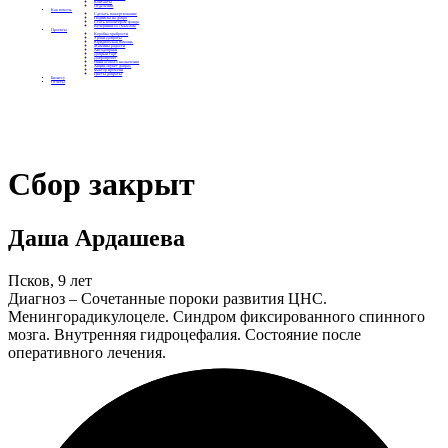
Контакты
Отделения
Как помочь
Сделать пожертвование
Подписка на добро
Стать волонтером фонда
Вечеринки со смыслом
Проекты
Коробка храбрости
Уроки Доброты
Юридическая помощь
Мамины радости
Автодобряки
Добрый торт
Добропробег
Няни особого назначения
Акция «Букет добра»
Фактор времени
Цветы доброты
Бизнесу
Отчеты
Сбор закрыт
Даша Ардашева
Псков, 9 лет
Диагноз – Сочетанные пороки развития ЦНС.
Менингорадикулоцеле. Синдром фиксированного спинного
мозга. Внутренняя гидроцефалия. Состояние после
оперативного лечения.