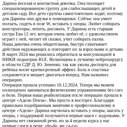
Дарина веселая и контактная девочка. Она посещает
специализированную группу для слабослышащих детей в
детском саду. Все дети группы самостоятельно ходят, поэтому
для Дарины они друзья и помощники. Сейчас она умеет
ползать, сидеть в позе W, вставать у опоры. Любит собирать
конструкторы, лепить, рисовать. У Дарины есть старшая
сестра Ева 12 лет, которая очень любит её, с удовольствием
играет с ней, читает ей сказки, учит собирать пазлы.
Наша девочка очень общительная, быстро схватывает
действия окружающих и повторяет их за взрослыми и детьми.
В марте 2024 мы решились обратиться за консультацией в
НИКИ педиатрии Ю.Е. Вельтищева к лучшему нейрохирургу
в области СДР Д. Ю. Зиненко, так как уколы диспорта для
ребёнка носят краткосрочный эффект. Боль и спастика
сохраняется и мешает двигаться вперед. Нам назначил
операцию.
Операция прошла успешно 10.12.2024. Теперь мы можем
полноценно заниматься физическими упражнениями без слез
и боли. Первая наша реабилитация после операции прошла в
центре «Адели Пенза». Мы просто в восторге. Благодаря
правильно подобранным занятиям и профессионализму в
центре «Адели» Дарина научилась вставать у опоры, шагать у
опоры, с поддержкой получаются первые шаги с ходунками. У
Дарины нет связанной речи, но за 4 недели курса у нас
первые слоги в речи: «бо-бо, му, га-га».