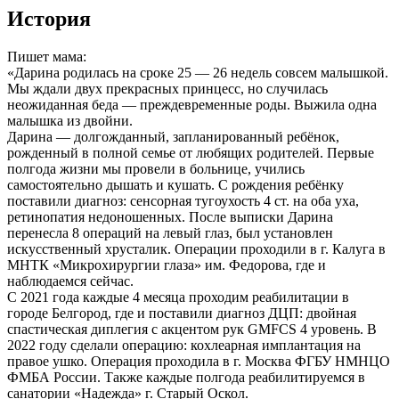
История
Пишет мама:
«Дарина родилась на сроке 25 — 26 недель совсем малышкой.
Мы ждали двух прекрасных принцесс, но случилась
неожиданная беда — преждевременные роды. Выжила одна
малышка из двойни.
Дарина — долгожданный, запланированный ребёнок,
рожденный в полной семье от любящих родителей. Первые
полгода жизни мы провели в больнице, учились
самостоятельно дышать и кушать. С рождения ребёнку
поставили диагноз: сенсорная тугоухость 4 ст. на оба уха,
ретинопатия недоношенных. После выписки Дарина
перенесла 8 операций на левый глаз, был установлен
искусственный хрусталик. Операции проходили в г. Калуга в
МНТК «Микрохирургии глаза» им. Федорова, где и
наблюдаемся сейчас.
С 2021 года каждые 4 месяца проходим реабилитации в
городе Белгород, где и поставили диагноз ДЦП: двойная
спастическая диплегия с акцентом рук GMFCS 4 уровень. В
2022 году сделали операцию: кохлеарная имплантация на
правое ушко. Операция проходила в г. Москва ФГБУ НМНЦО
ФМБА России. Также каждые полгода реабилитируемся в
санатории «Надежда» г. Старый Оскол.