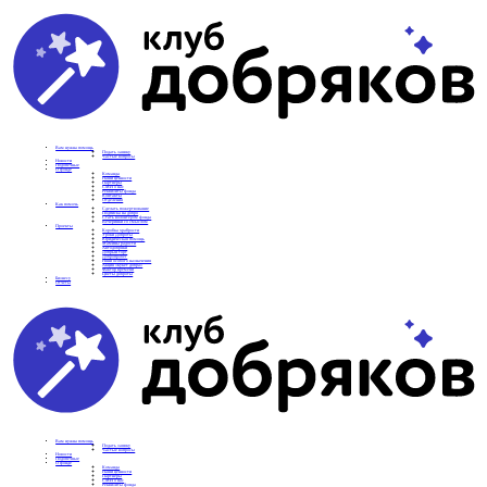
Вам нужна помощь
Подать заявку
Частые вопросы
Новости
Подопечные
О фонде
Команда
Наши ценности
Партнеры
СМИ о нас
Реквизиты фонда
Контакты
Отделения
Как помочь
Сделать пожертвование
Подписка на добро
Стать волонтером фонда
Вечеринки со смыслом
Проекты
Коробка храбрости
Уроки Доброты
Юридическая помощь
Мамины радости
Автодобряки
Добрый торт
Добропробег
Няни особого назначения
Акция «Букет добра»
Фактор времени
Цветы доброты
Бизнесу
Отчеты
Вам нужна помощь
Подать заявку
Частые вопросы
Новости
Подопечные
О фонде
Команда
Наши ценности
Партнеры
СМИ о нас
Реквизиты фонда