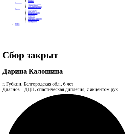
Контакты
Отделения
Как помочь
Сделать пожертвование
Подписка на добро
Стать волонтером фонда
Вечеринки со смыслом
Проекты
Коробка храбрости
Уроки Доброты
Юридическая помощь
Мамины радости
Автодобряки
Добрый торт
Добропробег
Няни особого назначения
Акция «Букет добра»
Фактор времени
Цветы доброты
Бизнесу
Отчеты
Сбор закрыт
Дарина Калошина
г. Губкин, Белгородская обл., 6 лет
Диагноз – ДЦП, спастическая диплегия, с акцентом рук