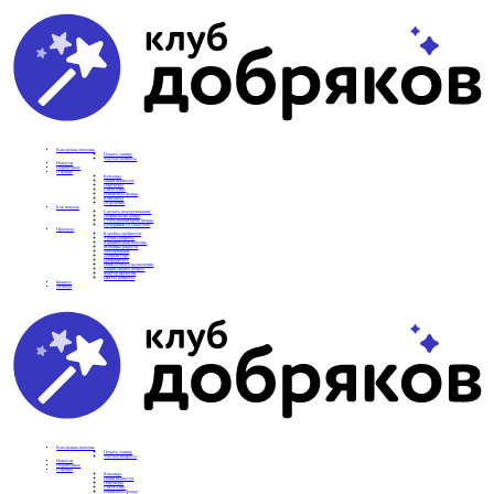
Вам нужна помощь
Подать заявку
Частые вопросы
Новости
Подопечные
О фонде
Команда
Наши ценности
Партнеры
СМИ о нас
Реквизиты фонда
Контакты
Отделения
Как помочь
Сделать пожертвование
Подписка на добро
Стать волонтером фонда
Вечеринки со смыслом
Проекты
Коробка храбрости
Уроки Доброты
Юридическая помощь
Мамины радости
Автодобряки
Добрый торт
Добропробег
Няни особого назначения
Акция «Букет добра»
Фактор времени
Цветы доброты
Бизнесу
Отчеты
Вам нужна помощь
Подать заявку
Частые вопросы
Новости
Подопечные
О фонде
Команда
Наши ценности
Партнеры
СМИ о нас
Реквизиты фонда