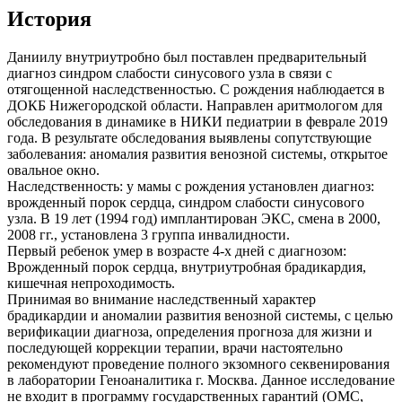
История
Даниилу внутриутробно был поставлен предварительный
диагноз cиндром слабости синусового узла в связи с
отягощенной наследственностью. С рождения наблюдается в
ДОКБ Нижегородской области. Направлен аритмологом для
обследования в динамике в НИКИ педиатрии в феврале 2019
года. В результате обследования выявлены сопутствующие
заболевания: аномалия развития венозной системы, открытое
овальное окно.
Наследственность: у мамы с рождения установлен диагноз:
врожденный порок сердца, синдром слабости синусового
узла. В 19 лет (1994 год) имплантирован ЭКС, смена в 2000,
2008 гг., установлена 3 группа инвалидности.
Первый ребенок умер в возрасте 4-х дней с диагнозом:
Врожденный порок сердца, внутриутробная брадикардия,
кишечная непроходимость.
Принимая во внимание наследственный характер
брадикардии и аномалии развития венозной системы, с целью
верификации диагноза, определения прогноза для жизни и
последующей коррекции терапии, врачи настоятельно
рекомендуют проведение полного экзомного секвенирования
в лаборатории Геноаналитика г. Москва. Данное исследование
не входит в программу государственных гарантий (ОМС,