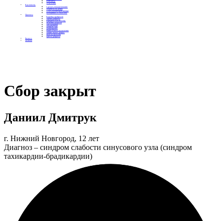
Контакты
Отделения
Как помочь
Сделать пожертвование
Подписка на добро
Стать волонтером фонда
Вечеринки со смыслом
Проекты
Коробка храбрости
Уроки Доброты
Юридическая помощь
Мамины радости
Автодобряки
Добрый торт
Добропробег
Няни особого назначения
Акция «Букет добра»
Фактор времени
Цветы доброты
Бизнесу
Отчеты
Сбор закрыт
Даниил Дмитрук
г. Нижний Новгород, 12 лет
Диагноз – синдром слабости синусового узла (синдром
тахикардии-брадикардии)