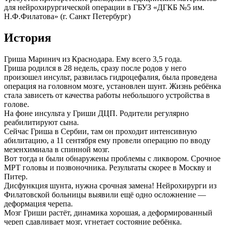
для нейрохирургической операции в ГБУЗ «ДГКБ №5 им.
Н.Ф.Филатова» (г. Санкт Петербург)
История
Гриша Маринич из Краснодара. Ему всего 3,5 года.
Гриша родился в 28 недель, сразу после родов у него
произошел инсульт, развилась гидроцефалия, была проведена
операция на головном мозге, установлен шунт. Жизнь ребёнка
стала зависеть от качества работы небольшого устройства в
голове.
На фоне инсульта у Гриши ДЦП. Родители регулярно
реабилитируют сына.
Сейчас Гриша в Сербии, там он проходит интенсивную
абилитацию, а 11 сентября ему провели операцию по вводу
мезенхимиала в спинной мозг.
Вот тогда и были обнаружены проблемы с ликвором. Срочное
МРТ головы и позвоночника. Результаты скорее в Москву и
Питер.
Дисфункция шунта, нужна срочная замена! Нейрохирурги из
Филатовской больницы выявили ещё одно осложнение —
деформация черепа.
Мозг Гриши растёт, динамика хорошая, а деформированный
череп сдавливает мозг, угнетает состояние ребёнка.