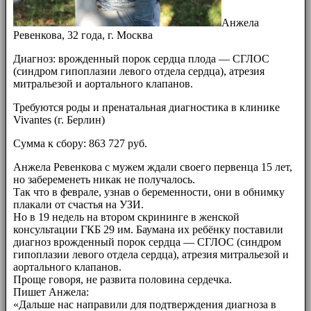
Анжела
Ревенкова, 32 года, г. Москва
Диагноз: врожденный порок сердца плода — СГЛОС
(синдром гипоплазии левого отдела сердца), атрезия
митральезой и аортального клапанов.
Требуются роды и пренатальная диагностика в клинике
Vivantes (г. Берлин)
Сумма к сбору: 863 727 руб.
Анжела Ревенкова с мужем ждали своего первенца 15 лет,
но забеременеть никак не получалось.
Так что в феврале, узнав о беременности, они в обнимку
плакали от счастья на УЗИ.
Но в 19 недель на втором скрининге в женской
консультации ГКБ 29 им. Баумана их ребёнку поставили
диагноз врожденный порок сердца — СГЛОС (синдром
гипоплазии левого отдела сердца), атрезия митральезой и
аортального клапанов.
Проще говоря, не развита половина сердечка.
Пишет Анжела:
«Дальше нас направили для подтверждения диагноза в