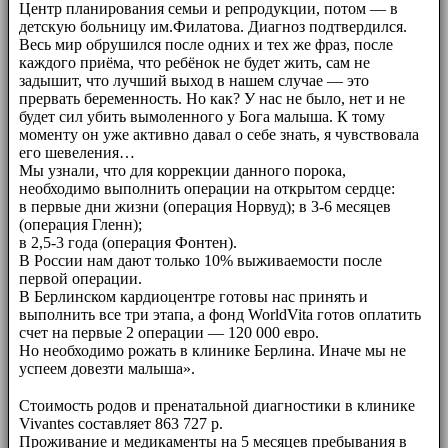
Центр планирования семьи и репродукции, потом — в
детскую больницу им.Филатова. Диагноз подтвердился.
Весь мир обрушился после одних и тех же фраз, после
каждого приёма, что ребёнок не будет жить, сам не
задышит, что лучший выход в нашем случае — это
прервать беременность. Но как? У нас не было, нет и не
будет сил убить вымоленного у Бога малыша. К тому
моменту он уже активно давал о себе знать, я чувствовала
его шевеления…
Мы узнали, что для коррекции данного порока,
необходимо выполнить операции на открытом сердце:
в первые дни жизни (операция Норвуд); в 3-6 месяцев
(операция Гленн);
в 2,5-3 года (операция Фонтен).
В России нам дают только 10% выживаемости после
первой операции.
В Берлинском кардиоцентре готовы нас принять и
выполнить все три этапа, а фонд WorldVita готов оплатить
счет на первые 2 операции — 120 000 евро.
Но необходимо рожать в клинике Берлина. Иначе мы не
успеем довезти малыша».
⠀⠀
Стоимость родов и пренатальной диагностики в клинике
Vivantes составляет 863 727 р.
Проживание и медикаменты на 5 месяцев пребывания в