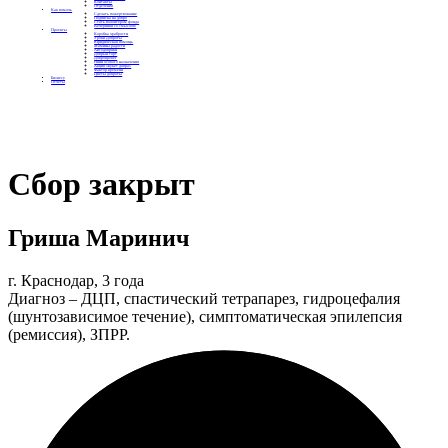
Контакты
Отделения
Как помочь
Сделать пожертвование
Подписка на добро
Стать волонтером фонда
Вечеринки со смыслом
Проекты
Коробка храбрости
Уроки Доброты
Юридическая помощь
Мамины радости
Автодобряки
Добрый торт
Добропробег
Няни особого назначения
Акция «Букет добра»
Фактор времени
Цветы доброты
Бизнесу
Отчеты
Сбор закрыт
Гриша Маринич
г. Краснодар, 3 года
Диагноз – ДЦП, спастический тетрапарез, гидроцефалия
(шунтозависимое течение), симптоматическая эпилепсия
(ремиссия), ЗПРР.