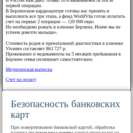
В России нам дают только 10% выживаемости после
первой операции.
В Берлинском кардиоцентре готовы нас принять и
выполнить все три этапа, а фонд WorldVita готов оплатить
счет на первые 2 операции — 120 000 евро.
Но необходимо рожать в клинике Берлина. Иначе мы не
успеем довезти малыша».
⠀⠀
Стоимость родов и пренатальной диагностики в клинике
Vivantes составляет 863 727 р.
Проживание и медикаменты на 5 месяцев пребывания в
Берлине семья оплачивает самостоятельно.
Медицинская выписка
Счет на оплату
Безопасность банковских
карт
При пожертвовании банковской картой, обработка
платежа (включая ввод номера карты) происходит на