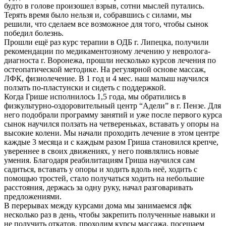
будто в голове произошел взрыв, сотни мыслей путались.
Терять время было нельзя и, собравшись с силами, мы
решили, что сделаем все возможное для того, чтобы сынок
победил болезнь.
Прошли ещё раз курс терапии в ОДБ г. Липецка, получили
рекомендации по медикаментозному лечению у невролога-
диагноста г. Воронежа, прошли несколько курсов лечения по
остеопатической методике. На регулярной основе массаж,
ЛФК, физиолечение. В 1 год и 4 мес. наш малыш научился
ползать по-пластунски и сидеть с поддержкой.
Когда Грише исполнилось 1,5 года, мы обратились в
физкультурно-оздоровительный центр “Адели” в г. Пензе. Для
него подобрали программу занятий и уже после первого курса
сынок научился ползать на четвереньках, вставать у опоры на
высокие колени. Мы начали проходить лечение в этом центре
каждые 3 месяца и с каждым разом Гриша становился крепче,
увереннее в своих движениях, у него появлялись новые
умения. Благодаря реабилитациям Гриша научился сам
садиться, вставать у опоры и ходить вдоль неё, ходить с
помощью тростей, стало получаться ходить на небольшие
расстояния, держась за одну руку, начал разговаривать
предложениями.
В перерывах между курсами дома мы занимаемся лфк
несколько раз в день, чтобы закрепить полученные навыки и
не получить откатов, проходим курсы массажа, посещаем