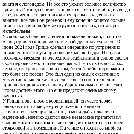
занятия с логопедом. На все это уходит большое количество
времени. И иногда Грише становится грустно и обидно, когда
его увлеченные игры приходится прерывать для таких
занятий, всё-таки он ребенок и ему конечно хочется больше
поиграть в свои любимые игрушки, погулять, посмотреть
мультфильмы.
У сыночка в большей степени поражены ножки, спастика
мышц привела к подвывихам тазобедренных суставов. В
июне 2024 года Грише сделали операцию по устранению
повышенного тонуса приводящих мышц бедра. И спустя
несколько месяцев на очередной реабилитации сынок сделал
свои первые самостоятельные шаги. Пусть их было только
четыре, но Гриша сделал их сам, без чей-либо поддержки и
это была его победа. Это был один из самых счастливых
моментов в нашей жизни, ведь сколько сил и терпения
пришлось приложить нашему борцу, сколько пролить слез,
чтобы достичь этого. Но еще предстоит очень многому
научиться.
У Гриши пока плохо с координацией, он часто теряет
равновесие и падает, ему еще тяжело правильно
сгруппироваться при падении, темп ходьбы пока очень
медленный, нелегко даются даже невысокие препятствия.
Сынок может самостоятельно передвигаться только с моей
страховкой и в помещении. На улице он ходит со мной за
ручку. Грише особенно важна реабилитация с опытными