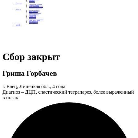
Контакты
Отделения
Как помочь
Сделать пожертвование
Подписка на добро
Стать волонтером фонда
Вечеринки со смыслом
Проекты
Коробка храбрости
Уроки Доброты
Юридическая помощь
Мамины радости
Автодобряки
Добрый торт
Добропробег
Няни особого назначения
Акция «Букет добра»
Фактор времени
Цветы доброты
Бизнесу
Отчеты
Сбор закрыт
Гриша Горбачев
г. Елец, Липецкая обл., 4 года
Диагноз – ДЦП, спастический тетрапарез, более выраженный
в ногах