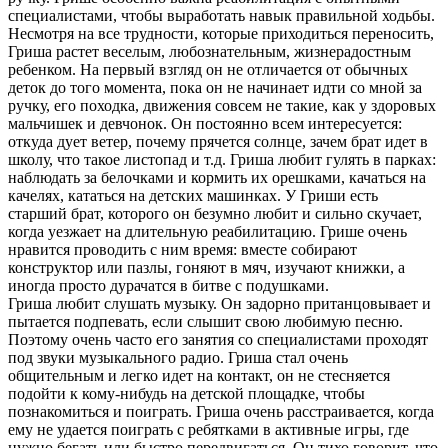
специалистами, чтобы выработать навык правильной ходьбы.
Несмотря на все трудности, которые приходиться переносить,
Гриша растет веселым, любознательным, жизнерадостным
ребенком. На первый взгляд он не отличается от обычных
деток до того момента, пока он не начинает идти со мной за
ручку, его походка, движения совсем не такие, как у здоровых
мальчишек и девчонок. Он постоянно всем интересуется:
откуда дует ветер, почему прячется солнце, зачем брат идет в
школу, что такое листопад и т.д. Гриша любит гулять в парках:
наблюдать за белочками и кормить их орешками, качаться на
качелях, кататься на детских машинках. У Гриши есть
старший брат, которого он безумно любит и сильно скучает,
когда уезжает на длительную реабилитацию. Грише очень
нравится проводить с ним время: вместе собирают
конструктор или пазлы, гоняют в мяч, изучают книжки, а
иногда просто дурачатся в битве с подушками.
Гриша любит слушать музыку. Он задорно пританцовывает и
пытается подпевать, если слышит свою любимую песню.
Поэтому очень часто его занятия со специалистами проходят
под звуки музыкального радио. Гриша стал очень
общительным и легко идет на контакт, он не стесняется
подойти к кому-нибудь на детской площадке, чтобы
познакомиться и поиграть. Гриша очень расстраивается, когда
ему не удается поиграть с ребятками в активные игры, где
нужно бегать или быстро передвигаться. Он тихо говорит, что