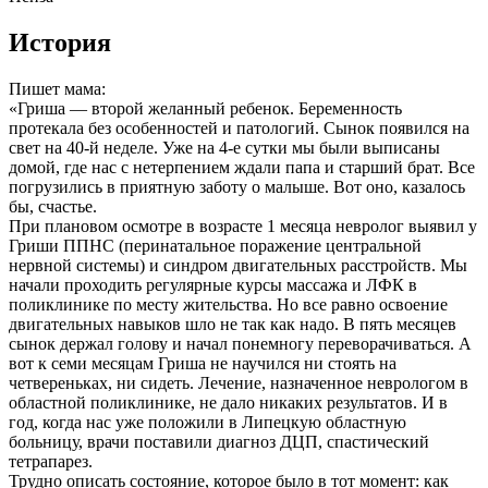
История
Пишет мама:
«Гриша — второй желанный ребенок. Беременность
протекала без особенностей и патологий. Сынок появился на
свет на 40-й неделе. Уже на 4-е сутки мы были выписаны
домой, где нас с нетерпением ждали папа и старший брат. Все
погрузились в приятную заботу о малыше. Вот оно, казалось
бы, счастье.
При плановом осмотре в возрасте 1 месяца невролог выявил у
Гриши ППНС (перинатальное поражение центральной
нервной системы) и синдром двигательных расстройств. Мы
начали проходить регулярные курсы массажа и ЛФК в
поликлинике по месту жительства. Но все равно освоение
двигательных навыков шло не так как надо. В пять месяцев
сынок держал голову и начал понемногу переворачиваться. А
вот к семи месяцам Гриша не научился ни стоять на
четвереньках, ни сидеть. Лечение, назначенное неврологом в
областной поликлинике, не дало никаких результатов. И в
год, когда нас уже положили в Липецкую областную
больницу, врачи поставили диагноз ДЦП, спастический
тетрапарез.
Трудно описать состояние, которое было в тот момент: как