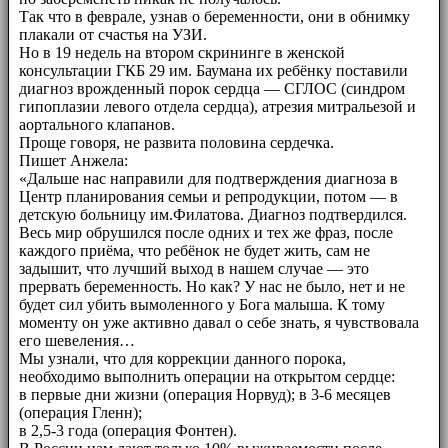
Так что в феврале, узнав о беременности, они в обнимку
плакали от счастья на УЗИ.
Но в 19 недель на втором скрининге в женской
консультации ГКБ 29 им. Баумана их ребёнку поставили
диагноз врожденный порок сердца — СГЛОС (синдром
гипоплазии левого отдела сердца), атрезия митральезой и
аортального клапанов.
Проще говоря, не развита половина сердечка.
Пишет Анжела:
«Дальше нас направили для подтверждения диагноза в
Центр планирования семьи и репродукции, потом — в
детскую больницу им.Филатова. Диагноз подтвердился.
Весь мир обрушился после одних и тех же фраз, после
каждого приёма, что ребёнок не будет жить, сам не
задышит, что лучший выход в нашем случае — это
прервать беременность. Но как? У нас не было, нет и не
будет сил убить вымоленного у Бога малыша. К тому
моменту он уже активно давал о себе знать, я чувствовала
его шевеления…
Мы узнали, что для коррекции данного порока,
необходимо выполнить операции на открытом сердце:
в первые дни жизни (операция Норвуд); в 3-6 месяцев
(операция Гленн);
в 2,5-3 года (операция Фонтен).