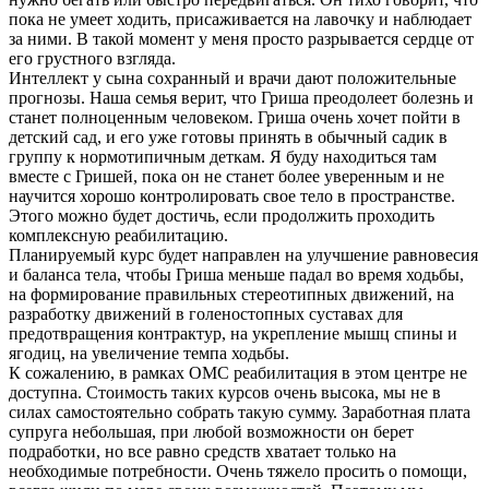
пока не умеет ходить, присаживается на лавочку и наблюдает
за ними. В такой момент у меня просто разрывается сердце от
его грустного взгляда.
Интеллект у сына сохранный и врачи дают положительные
прогнозы. Наша семья верит, что Гриша преодолеет болезнь и
станет полноценным человеком. Гриша очень хочет пойти в
детский сад, и его уже готовы принять в обычный садик в
группу к нормотипичным деткам. Я буду находиться там
вместе с Гришей, пока он не станет более уверенным и не
научится хорошо контролировать свое тело в пространстве.
Этого можно будет достичь, если продолжить проходить
комплексную реабилитацию.
Планируемый курс будет направлен на улучшение равновесия
и баланса тела, чтобы Гриша меньше падал во время ходьбы,
на формирование правильных стереотипных движений, на
разработку движений в голеностопных суставах для
предотвращения контрактур, на укрепление мышц спины и
ягодиц, на увеличение темпа ходьбы.
К сожалению, в рамках ОМС реабилитация в этом центре не
доступна. Стоимость таких курсов очень высока, мы не в
силах самостоятельно собрать такую сумму. Заработная плата
супруга небольшая, при любой возможности он берет
подработки, но все равно средств хватает только на
необходимые потребности. Очень тяжело просить о помощи,