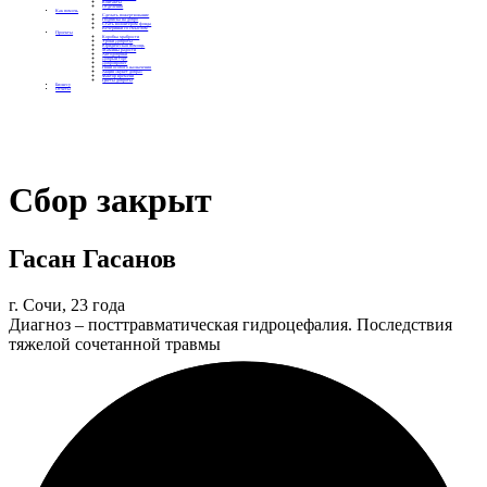
Контакты
Отделения
Как помочь
Сделать пожертвование
Подписка на добро
Стать волонтером фонда
Вечеринки со смыслом
Проекты
Коробка храбрости
Уроки Доброты
Юридическая помощь
Мамины радости
Автодобряки
Добрый торт
Добропробег
Няни особого назначения
Акция «Букет добра»
Фактор времени
Цветы доброты
Бизнесу
Отчеты
Сбор закрыт
Гасан Гасанов
г. Сочи, 23 года
Диагноз – посттравматическая гидроцефалия. Последствия
тяжелой сочетанной травмы