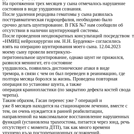
На протяжении трех месяцев у сына отмечалось нарушение
состояния в виде ухудшения сознания.
После удаления рецидива гематомы у сына развилась
посттравматическая гидроцефалия, необходимо было
срочно делать шунтирование. В ГКБ №7 нам сообщили об
отсутствии в наличии шунтирующей системы.
После проведения неоднократных консультаций посредством
«НМИЦ нейрохирургии им. Н.Н. Бурденко» согласились
взять на операцию шунтирования моего сына. 12.04.2023
моему сыну провели вентрикуло-
перитонеальное шунтирование, однако шунт не прижился,
развился менингит, его состояние
ухудшилось, появились дистонические атаки в виде
тремора, в связи с чем он был переведен в реанимацию, где
полтора месяца боролся за жизнь. Проведена повторная
операция по установке шунта, а также
операция краниопластики (по закрытию дефекта костей свода
черепа).
Таким образом, Гасан перенес уже 7 операций и
уже 8 месяцев находится на стационарном лечении, вместе с
тем, он очень нуждается в ранней реабилитации,
направленной на максимальное восстановление нарушенных
функций (установлена трахеостома, питается через зонд, речь
отсутствует с момента ДТП), так как много времени
упущено из-за постоперационных осложнений.