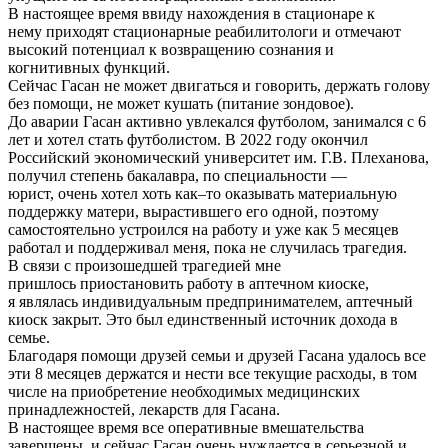
В настоящее время ввиду нахождения в стационаре к
нему приходят стационарные реабилитологи и отмечают
высокий потенциал к возвращению сознания и
когнитивных функций.
Сейчас Гасан не может двигаться и говорить, держать голову
без помощи, не может кушать (питание зондовое).
До аварии Гасан активно увлекался футболом, занимался с 6
лет и хотел стать футболистом. В 2022 году окончил
Российский экономический университет им. Г.В. Плеханова,
получил степень бакалавра, по специальности —
юрист, очень хотел хоть как–то оказывать материальную
поддержку матери, вырастившего его одной, поэтому
самостоятельно устроился на работу и уже как 5 месяцев
работал и поддерживал меня, пока не случилась трагедия.
В связи с произошедшей трагедией мне
пришлось приостановить работу в аптечном киоске,
я являлась индивидуальным предпринимателем, аптечный
киоск закрыт. Это был единственный источник дохода в
семье.
Благодаря помощи друзей семьи и друзей Гасана удалось все
эти 8 месяцев держатся и нести все текущие расходы, в том
числе на приобретение необходимых медицинских
принадлежностей, лекарств для Гасана.
В настоящее время все оперативные вмешательства
завершены, и сейчас Гасан очень нуждается в серьезной и