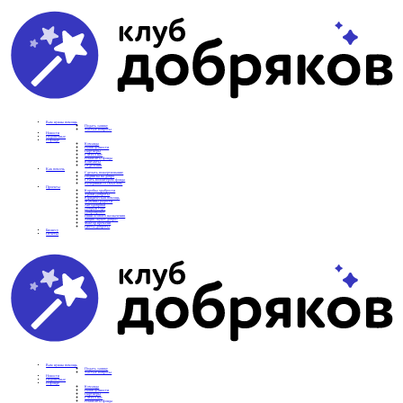
Вам нужна помощь
Подать заявку
Частые вопросы
Новости
Подопечные
О фонде
Команда
Наши ценности
Партнеры
СМИ о нас
Реквизиты фонда
Контакты
Отделения
Как помочь
Сделать пожертвование
Подписка на добро
Стать волонтером фонда
Вечеринки со смыслом
Проекты
Коробка храбрости
Уроки Доброты
Юридическая помощь
Мамины радости
Автодобряки
Добрый торт
Добропробег
Няни особого назначения
Акция «Букет добра»
Фактор времени
Цветы доброты
Бизнесу
Отчеты
Вам нужна помощь
Подать заявку
Частые вопросы
Новости
Подопечные
О фонде
Команда
Наши ценности
Партнеры
СМИ о нас
Реквизиты фонда