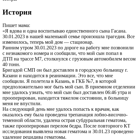
История
Пишет мама:
«Я вдова и одна воспитываю единственного сына Гасана.
30.01.2023 в нашей маленькой семье произошла трагедия. Все
изменилось, теперь мой дом — стационар.
Ранним утром 30.01.2023 по дороге на работу мне позвонили
с незнакомого номера и сообщили, что мой сын попал в
ДТП на трассе М7, столкнулся с грузовым автомобилем весом
40 тонн.
Бригадой СМП он был доставлен в городскую больницу г.
Казани и находится в реанимации. Это все, что мне
сообщили. Я полетела в Казань, в ГКБ №7, в которой
предположительно мог быть мой сын. В приемном отделении
мне удалось узнать, что мой сын был доставлен 06:46 утра и
прооперирован, находится тяжелом состоянии, в больницу
меня не впустили.
На следующий день мне удалось попасть к врачам, как
оказалось ему была проведена трепанация лобно-височно-
теменной области, удалена острая субдуральная гематома,
также прооперирован перелом бедра. После повторного КТ
исследования выявлена новая гематома и 30.01.23 проведено
удаление рецидива гематомы.