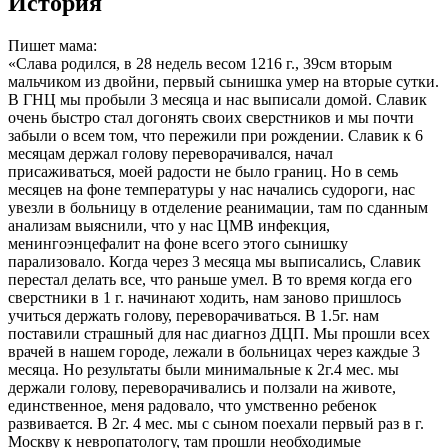
История
Пишет мама:
«Слава родился, в 28 недель весом 1216 г., 39см вторым
мальчиком из двойни, первый сынишка умер на вторые сутки.
В ГНЦ мы пробыли 3 месяца и нас выписали домой. Славик
очень быстро стал догонять своих сверстников и мы почти
забыли о всем том, что пережили при рождении. Славик к 6
месяцам держал голову переворачивался, начал
присаживаться, моей радости не было границ. Но в семь
месяцев на фоне температуры у нас начались судороги, нас
увезли в больницу в отделение реанимации, там по сданным
анализам выяснили, что у нас ЦМВ инфекция,
менингоэнцефалит на фоне всего этого сынишку
парализовало. Когда через 3 месяца мы выписались, Славик
перестал делать все, что раньше умел. В то время когда его
сверстники в 1 г. начинают ходить, нам заново пришлось
учиться держать голову, переворачиваться. В 1.5г. нам
поставили страшный для нас диагноз ДЦП. Мы прошли всех
врачей в нашем городе, лежали в больницах через каждые 3
месяца. Но результаты были минимальные к 2г.4 мес. мы
держали голову, переворачивались и ползали на животе,
единственное, меня радовало, что умственно ребенок
развивается. В 2г. 4 мес. мы с сыном поехали первый раз в г.
Москву к невропатологу, там прошли необходимые