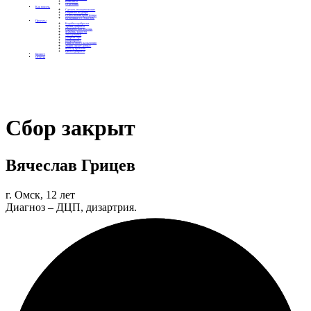
Контакты
Отделения
Как помочь
Сделать пожертвование
Подписка на добро
Стать волонтером фонда
Вечеринки со смыслом
Проекты
Коробка храбрости
Уроки Доброты
Юридическая помощь
Мамины радости
Автодобряки
Добрый торт
Добропробег
Няни особого назначения
Акция «Букет добра»
Фактор времени
Цветы доброты
Бизнесу
Отчеты
Сбор закрыт
Вячеслав Грицев
г. Омск, 12 лет
Диагноз – ДЦП, дизартрия.