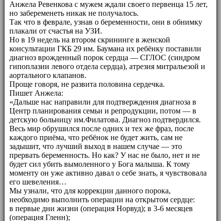
Анжела Ревенкова с мужем ждали своего первенца 15 лет,
но забеременеть никак не получалось.
Так что в феврале, узнав о беременности, они в обнимку
плакали от счастья на УЗИ.
Но в 19 недель на втором скрининге в женской
консультации ГКБ 29 им. Баумана их ребёнку поставили
диагноз врожденный порок сердца — СГЛОС (синдром
гипоплазии левого отдела сердца), атрезия митральезой и
аортального клапанов.
Проще говоря, не развита половина сердечка.
Пишет Анжела:
«Дальше нас направили для подтверждения диагноза в
Центр планирования семьи и репродукции, потом — в
детскую больницу им.Филатова. Диагноз подтвердился.
Весь мир обрушился после одних и тех же фраз, после
каждого приёма, что ребёнок не будет жить, сам не
задышит, что лучший выход в нашем случае — это
прервать беременность. Но как? У нас не было, нет и не
будет сил убить вымоленного у Бога малыша. К тому
моменту он уже активно давал о себе знать, я чувствовала
его шевеления…
Мы узнали, что для коррекции данного порока,
необходимо выполнить операции на открытом сердце:
в первые дни жизни (операция Норвуд); в 3-6 месяцев
(операция Гленн);