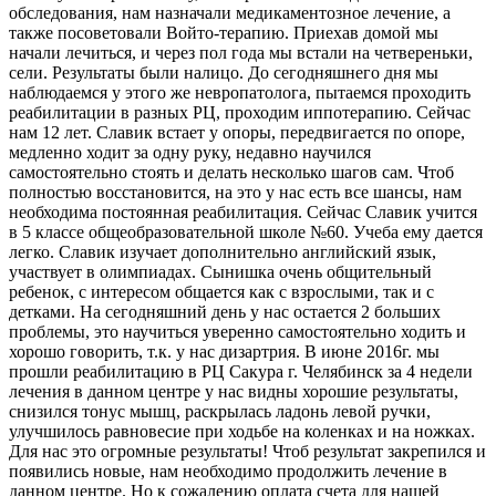
обследования, нам назначали медикаментозное лечение, а
также посоветовали Войто-терапию. Приехав домой мы
начали лечиться, и через пол года мы встали на четвереньки,
сели. Результаты были налицо. До сегодняшнего дня мы
наблюдаемся у этого же невропатолога, пытаемся проходить
реабилитации в разных РЦ, проходим иппотерапию. Сейчас
нам 12 лет. Славик встает у опоры, передвигается по опоре,
медленно ходит за одну руку, недавно научился
самостоятельно стоять и делать несколько шагов сам. Чтоб
полностью восстановится, на это у нас есть все шансы, нам
необходима постоянная реабилитация. Сейчас Славик учится
в 5 классе общеобразовательной школе №60. Учеба ему дается
легко. Славик изучает дополнительно английский язык,
участвует в олимпиадах. Сынишка очень общительный
ребенок, с интересом общается как с взрослыми, так и с
детками. На сегодняшний день у нас остается 2 больших
проблемы, это научиться уверенно самостоятельно ходить и
хорошо говорить, т.к. у нас дизартрия. В июне 2016г. мы
прошли реабилитацию в РЦ Сакура г. Челябинск за 4 недели
лечения в данном центре у нас видны хорошие результаты,
снизился тонус мышц, раскрылась ладонь левой ручки,
улучшилось равновесие при ходьбе на коленках и на ножках.
Для нас это огромные результаты! Чтоб результат закрепился и
появились новые, нам необходимо продолжить лечение в
данном центре. Но к сожалению оплата счета для нашей