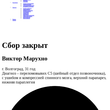
Контакты
Отделения
Как помочь
Сделать пожертвование
Подписка на добро
Стать волонтером фонда
Вечеринки со смыслом
Проекты
Коробка храбрости
Уроки Доброты
Юридическая помощь
Мамины радости
Автодобряки
Добрый торт
Добропробег
Няни особого назначения
Акция «Букет добра»
Фактор времени
Цветы доброты
Бизнесу
Отчеты
Сбор закрыт
Виктор Марухно
г. Волгоград, 31 год
Диагноз – переломовывих С5 (шейный отдел позвоночника),
с ушибом и компрессией спинного мозга, верхний парапарез,
нижняя параплегия