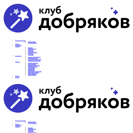
Вам нужна помощь
Подать заявку
Частые вопросы
Новости
Подопечные
О фонде
Команда
Наши ценности
Партнеры
СМИ о нас
Реквизиты фонда
Контакты
Отделения
Как помочь
Сделать пожертвование
Подписка на добро
Стать волонтером фонда
Вечеринки со смыслом
Проекты
Коробка храбрости
Уроки Доброты
Юридическая помощь
Мамины радости
Автодобряки
Добрый торт
Добропробег
Няни особого назначения
Акция «Букет добра»
Фактор времени
Цветы доброты
Бизнесу
Отчеты
Вам нужна помощь
Подать заявку
Частые вопросы
Новости
Подопечные
О фонде
Команда
Наши ценности
Партнеры
СМИ о нас
Реквизиты фонда