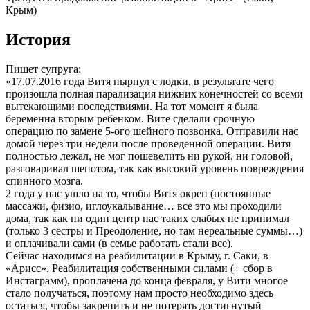
Крым)
История
Пишет супруга:
«17.07.2016 года Витя нырнул с лодки, в результате чего
произошла полная парализация нижних конечностей со всеми
вытекающими последствиями. На тот момент я была
беременна вторым ребенком. Вите сделали срочную
операцию по замене 5-ого шейного позвонка. Отправили нас
домой через три недели после проведенной операции. Витя
полностью лежал, не мог пошевелить ни рукой, ни головой,
разговаривал шепотом, так как высокий уровень повреждения
спинного мозга.
2 года у нас ушло на то, чтобы Витя окреп (постоянные
массажи, физио, иглоукалывание… все это мы проходили
дома, так как ни один центр нас таких слабых не принимал
(только 3 сестры и Преодоление, но там нереальные суммы…)
и оплачивали сами (в семье работать стали все).
Сейчас находимся на реабилитации в Крыму, г. Саки, в
«Арисс». Реабилитация собственными силами (+ сбор в
Инстаграмм), проплачена до конца февраля, у Вити многое
стало получаться, поэтому нам просто необходимо здесь
остаться, чтобы закрепить и не потерять достигнутый