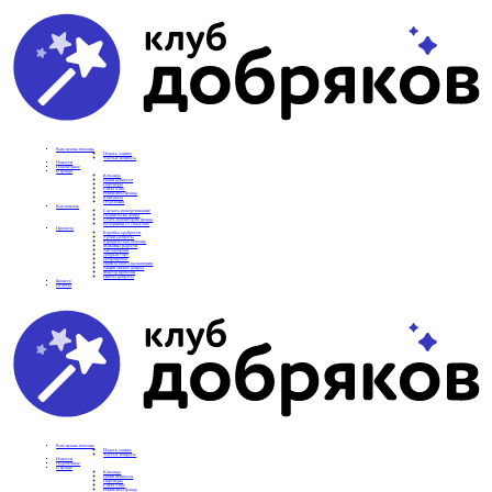
Вам нужна помощь
Подать заявку
Частые вопросы
Новости
Подопечные
О фонде
Команда
Наши ценности
Партнеры
СМИ о нас
Реквизиты фонда
Контакты
Отделения
Как помочь
Сделать пожертвование
Подписка на добро
Стать волонтером фонда
Вечеринки со смыслом
Проекты
Коробка храбрости
Уроки Доброты
Юридическая помощь
Мамины радости
Автодобряки
Добрый торт
Добропробег
Няни особого назначения
Акция «Букет добра»
Фактор времени
Цветы доброты
Бизнесу
Отчеты
Вам нужна помощь
Подать заявку
Частые вопросы
Новости
Подопечные
О фонде
Команда
Наши ценности
Партнеры
СМИ о нас
Реквизиты фонда