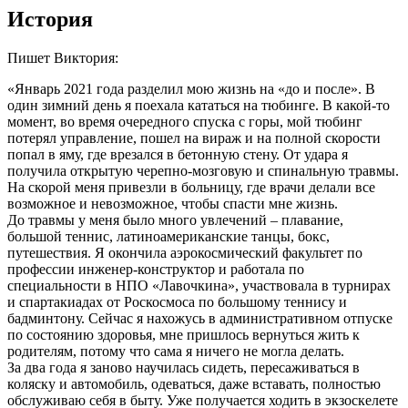
История
Пишет Виктория:
«Январь 2021 года разделил мою жизнь на «до и после». В
один зимний день я поехала кататься на тюбинге. В какой-то
момент, во время очередного спуска с горы, мой тюбинг
потерял управление, пошел на вираж и на полной скорости
попал в яму, где врезался в бетонную стену. От удара я
получила открытую черепно-мозговую и спинальную травмы.
На скорой меня привезли в больницу, где врачи делали все
возможное и невозможное, чтобы спасти мне жизнь.
До травмы у меня было много увлечений – плавание,
большой теннис, латиноамериканские танцы, бокс,
путешествия. Я окончила аэрокосмический факультет по
профессии инженер-конструктор и работала по
специальности в НПО «Лавочкина», участвовала в турнирах
и спартакиадах от Роскосмоса по большому теннису и
бадминтону. Сейчас я нахожусь в административном отпуске
по состоянию здоровья, мне пришлось вернуться жить к
родителям, потому что сама я ничего не могла делать.
За два года я заново научилась сидеть, пересаживаться в
коляску и автомобиль, одеваться, даже вставать, полностью
обслуживаю себя в быту. Уже получается ходить в экзоскелете