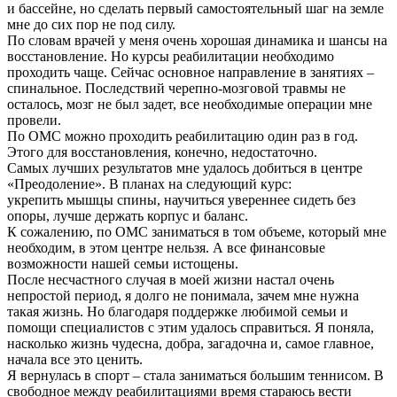
и бассейне, но сделать первый самостоятельный шаг на земле
мне до сих пор не под силу.
По словам врачей у меня очень хорошая динамика и шансы на
восстановление. Но курсы реабилитации необходимо
проходить чаще. Сейчас основное направление в занятиях –
спинальное. Последствий черепно-мозговой травмы не
осталось, мозг не был задет, все необходимые операции мне
провели.
По ОМС можно проходить реабилитацию один раз в год.
Этого для восстановления, конечно, недостаточно.
Самых лучших результатов мне удалось добиться в центре
«Преодоление». В планах на следующий курс:
укрепить мышцы спины, научиться увереннее сидеть без
опоры, лучше держать корпус и баланс.
К сожалению, по ОМС заниматься в том объеме, который мне
необходим, в этом центре нельзя. А все финансовые
возможности нашей семьи истощены.
После несчастного случая в моей жизни настал очень
непростой период, я долго не понимала, зачем мне нужна
такая жизнь. Но благодаря поддержке любимой семьи и
помощи специалистов с этим удалось справиться. Я поняла,
насколько жизнь чудесна, добра, загадочна и, самое главное,
начала все это ценить.
Я вернулась в спорт – стала заниматься большим теннисом. В
свободное между реабилитациями время стараюсь вести