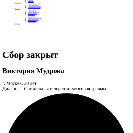
Контакты
Отделения
Как помочь
Сделать пожертвование
Подписка на добро
Стать волонтером фонда
Вечеринки со смыслом
Проекты
Коробка храбрости
Уроки Доброты
Юридическая помощь
Мамины радости
Автодобряки
Добрый торт
Добропробег
Няни особого назначения
Акция «Букет добра»
Фактор времени
Цветы доброты
Бизнесу
Отчеты
Сбор закрыт
Виктория Мудрова
г. Москва, 30 лет
Диагноз – Спинальная и черепно-мозговая травмы