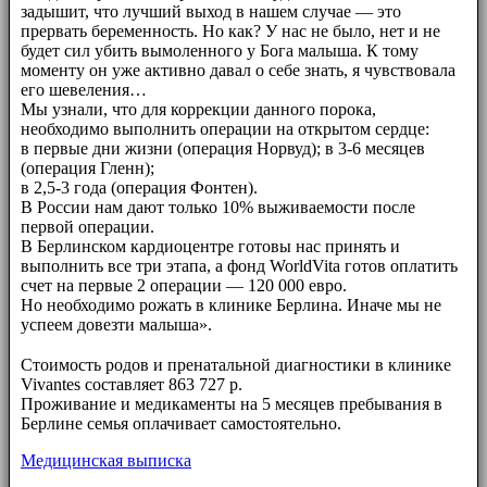
задышит, что лучший выход в нашем случае — это
прервать беременность. Но как? У нас не было, нет и не
будет сил убить вымоленного у Бога малыша. К тому
моменту он уже активно давал о себе знать, я чувствовала
его шевеления…
Мы узнали, что для коррекции данного порока,
необходимо выполнить операции на открытом сердце:
в первые дни жизни (операция Норвуд); в 3-6 месяцев
(операция Гленн);
в 2,5-3 года (операция Фонтен).
В России нам дают только 10% выживаемости после
первой операции.
В Берлинском кардиоцентре готовы нас принять и
выполнить все три этапа, а фонд WorldVita готов оплатить
счет на первые 2 операции — 120 000 евро.
Но необходимо рожать в клинике Берлина. Иначе мы не
успеем довезти малыша».
⠀⠀
Стоимость родов и пренатальной диагностики в клинике
Vivantes составляет 863 727 р.
Проживание и медикаменты на 5 месяцев пребывания в
Берлине семья оплачивает самостоятельно.
Медицинская выписка