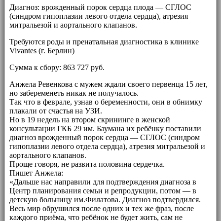
Диагноз: врожденный порок сердца плода — СГЛОС
(синдром гипоплазии левого отдела сердца), атрезия
митральезой и аортального клапанов.
Требуются роды и пренатальная диагностика в клинике
Vivantes (г. Берлин)
Сумма к сбору: 863 727 руб.
Анжела Ревенкова с мужем ждали своего первенца 15 лет,
но забеременеть никак не получалось.
Так что в феврале, узнав о беременности, они в обнимку
плакали от счастья на УЗИ.
Но в 19 недель на втором скрининге в женской
консультации ГКБ 29 им. Баумана их ребёнку поставили
диагноз врожденный порок сердца — СГЛОС (синдром
гипоплазии левого отдела сердца), атрезия митральезой и
аортального клапанов.
Проще говоря, не развита половина сердечка.
Пишет Анжела:
«Дальше нас направили для подтверждения диагноза в
Центр планирования семьи и репродукции, потом — в
детскую больницу им.Филатова. Диагноз подтвердился.
Весь мир обрушился после одних и тех же фраз, после
каждого приёма, что ребёнок не будет жить, сам не