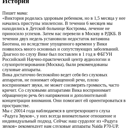
История
Пишет мама:
«Виктория родилась здоровым ребенком, но в 1,5 месяца у нее
начались приступы эпилепсии. В течении 6 месяцев мы
находились в Детской больнице Костромы, лечение не
приносило успехов. Затем нас перевели в Москву в РДКБ. В
течении двух недель установили недостаток витамина
Биотина, но вследствие упущенного времени у Вики
появилось много основных и сопутствующих заболеваний.
Диагноз по слуху Вике был поставлен в 1 год в ФБГУН
Российский Научно-практический центр аудиологии и
слухопротезирования (Москва), были рекомендованы
слуховые аппараты.
Вика достаточно беспокойно ведет себя без слуховых
аппаратов, не понимает обращенной речи, плохо
воспринимает звуки, не может соизмерять громкость, часто
кричит. Со слуховыми аппаратами Вика воспринимает
обращенную речь без напряжения и дополнительной
концентрации внимания. Они помогают ей ориентироваться в
пространстве.
Мы с 20014 года наблюдаемся в центрехорошего слуха
«Радуга Звуков», у них всегда внимательное отношение и
индивидуальный подход. Сейчас наш сурдолог из «Радуга
звуков» рекомендует нам слуховые аппараты Naida P70-UP.