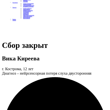
Контакты
Отделения
Как помочь
Сделать пожертвование
Подписка на добро
Стать волонтером фонда
Вечеринки со смыслом
Проекты
Коробка храбрости
Уроки Доброты
Юридическая помощь
Мамины радости
Автодобряки
Добрый торт
Добропробег
Няни особого назначения
Акция «Букет добра»
Фактор времени
Цветы доброты
Бизнесу
Отчеты
Сбор закрыт
Вика Киреева
г. Кострома, 12 лет
Диагноз – нейрсенсорная потеря слуха двусторонняя