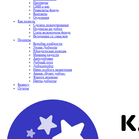
Партнеры
СМИ о нас
Реквизиты фонда
Контакты
Отделения
Как помочь
Сделать пожертвование
Подписка на добро
Стать волонтером фонда
Вечеринки со смыслом
Проекты
Коробка храбрости
Уроки Доброты
Юридическая помощь
Мамины радости
Автодобряки
Добрый торт
Добропробег
Няни особого назначения
Акция «Букет добра»
Фактор времени
Цветы доброты
Бизнесу
Отчеты