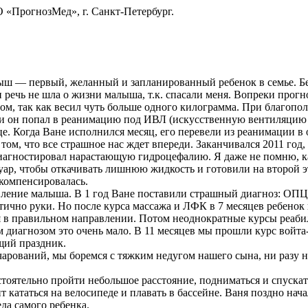
 «ПрогнозМед», г. Санкт-Петербург.
ыш — первый, желанный и запланированный ребенок в семье. Бе
ечь не шла о жизни малыша, т.к. спасали меня. Вопреки прогно
м, так как весил чуть больше одного килограмма. При благопо
 и он попал в реанимацию под ИВЛ (искусственную вентиляцию 
е. Когда Ване исполнился месяц, его перевели из реанимации в 
 том, что все страшное нас ждет впереди. Заканчивался 2011 год
иагностировал нарастающую гидроцефалию. Я даже не помню, ка
ар, чтобы откачивать лишнюю жидкость и готовили на второй э
 компенсировалась.
ление малыша. В 1 год Ване поставили страшный диагноз: ОПЦН
ично руки. Но после курса массажа и ЛФК в 7 месяцев ребенок н
я в правильном направлении. Потом неоднократные курсы реаби
им диагнозом это очень мало. В 11 месяцев мы прошли курс войта
щий праздник.
чарований, мы боремся с тяжким недугом нашего сына, ни разу 
тоятельно пройти небольшое расстояние, подниматься и спускать
т кататься на велосипеде и плавать в бассейне. Ваня поздно нача
да самого ребенка.