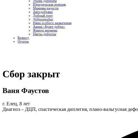
Уроки Доброты
Юридическая помощь
Мамины радости
Автодобряки
Добрый торт
Добропробег
Няни особого назначения
Акция «Букет добра»
Фактор времени
Цветы доброты
Бизнесу
Отчеты
Сбор закрыт
Ваня Фаустов
г. Елец, 8 лет
Диагноз – ДЦП, спастическая диплегия, плано-вальгусная деф