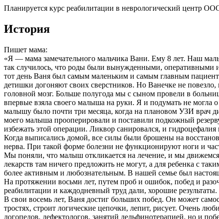
Планируется курс реабилитации в неврологический центр ООО
История
Пишет мама:
«Я — мама замечательного мальчика Вани. Ему 8 лет. Наш мал
так случилось, что роды были вынужденными, оперативными и р
тот день Ваня был самым маленьким и самым главным пациенто
детишки догоняют своих сверстников. Но Ванечке не повезло,
головной мозг. Больше полугода мы с сыном провели в больниц
впервые взяла своего малыша на руки. Я и подумать не могла о
малышу было почти три месяца, когда на плановом УЗИ врач д
моего малыша прооперировали и поставили подкожный резерву
избежать этой операции. Ликвор санировался, и гидроцефалия
Когда выписались домой, все силы были брошены на восстанов
нерва. При такой форме болезни не функционируют ноги и част
Мы поняли, что малыш откликается на лечение, и мы движемс
лекарств там ничего предложить не могут, а для ребенка с так
более активным и любознательным. В нашей семье был настоя
На протяжении восьми лет, путем проб и ошибок, побед и разо
реабилитации и каждодневный труд дали, хорошие результаты.
В свои восемь лет, Ваня достиг больших побед. Он может самос
тростях, строит логические цепочки, лепит, рисует. Очень люби
логопедов, дефектологов, занятий дельфинотерапией, но и побе