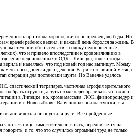
ременность протекала хорошо, ничто не предвещало беды. Но
зам врачей ребенок выжил, и каждый день боролся за жизнь. В
лучном стечении обстоятельств к годику недоношенные
легких), что и привело впоследствии к кровоизлиянию в
отделение недоношенных в ОДБ г. Липецка, только тогда я
, я верила и надеялась, что под новый год нас выпишут. Моему
к меня ноги донесли до отделения. В три с половиной месяца
тап операции для постановки шунта. Но Ванечке удалось
С, спастический тетрапарез, частичная атрофия зрительного
ачал брать игрушки, а чуть позже переворачиваться на живот.
литации в Липецке, но, кроме массажа, ЛФК, физиопроцедур и
-терапии в г. Новозыбкове. Ваня пополз по-пластунски, стал
не остановились и не опустили руки. Все пройденные
ся по лестнице, самостоятельно стоять, передвигается на
л говорить, и то, что это случилось огромный труд не только