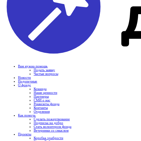
Вам нужна помощь
Подать заявку
Частые вопросы
Новости
Подопечные
О фонде
Команда
Наши ценности
Партнеры
СМИ о нас
Реквизиты фонда
Контакты
Отделения
Как помочь
Сделать пожертвование
Подписка на добро
Стать волонтером фонда
Вечеринки со смыслом
Проекты
Коробка храбрости