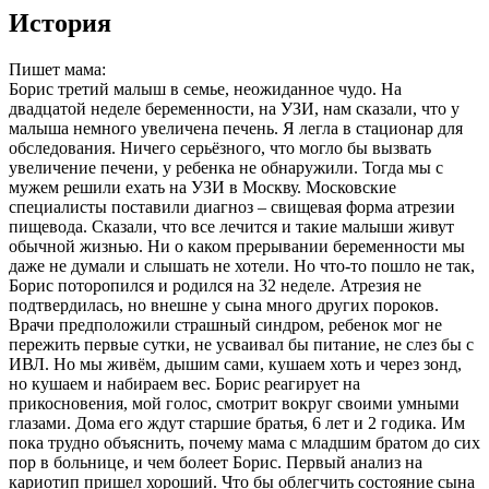
История
Пишет мама:
Борис третий малыш в семье, неожиданное чудо. На
двадцатой неделе беременности, на УЗИ, нам сказали, что у
малыша немного увеличена печень. Я легла в стационар для
обследования. Ничего серьёзного, что могло бы вызвать
увеличение печени, у ребенка не обнаружили. Тогда мы с
мужем решили ехать на УЗИ в Москву. Московские
специалисты поставили диагноз – свищевая форма атрезии
пищевода. Сказали, что все лечится и такие малыши живут
обычной жизнью. Ни о каком прерывании беременности мы
даже не думали и слышать не хотели. Но что-то пошло не так,
Борис поторопился и родился на 32 неделе. Атрезия не
подтвердилась, но внешне у сына много других пороков.
Врачи предположили страшный синдром, ребенок мог не
пережить первые сутки, не усваивал бы питание, не слез бы с
ИВЛ. Но мы живём, дышим сами, кушаем хоть и через зонд,
но кушаем и набираем вес. Борис реагирует на
прикосновения, мой голос, смотрит вокруг своими умными
глазами. Дома его ждут старшие братья, 6 лет и 2 годика. Им
пока трудно объяснить, почему мама с младшим братом до сих
пор в больнице, и чем болеет Борис. Первый анализ на
кариотип пришел хороший. Что бы облегчить состояние сына