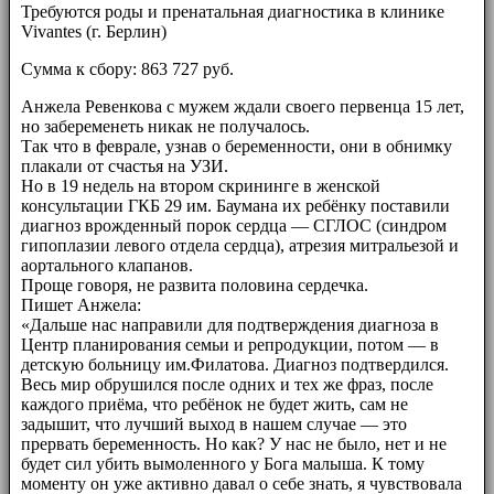
Требуются роды и пренатальная диагностика в клинике
Vivantes (г. Берлин)
Сумма к сбору: 863 727 руб.
Анжела Ревенкова с мужем ждали своего первенца 15 лет,
но забеременеть никак не получалось.
Так что в феврале, узнав о беременности, они в обнимку
плакали от счастья на УЗИ.
Но в 19 недель на втором скрининге в женской
консультации ГКБ 29 им. Баумана их ребёнку поставили
диагноз врожденный порок сердца — СГЛОС (синдром
гипоплазии левого отдела сердца), атрезия митральезой и
аортального клапанов.
Проще говоря, не развита половина сердечка.
Пишет Анжела:
«Дальше нас направили для подтверждения диагноза в
Центр планирования семьи и репродукции, потом — в
детскую больницу им.Филатова. Диагноз подтвердился.
Весь мир обрушился после одних и тех же фраз, после
каждого приёма, что ребёнок не будет жить, сам не
задышит, что лучший выход в нашем случае — это
прервать беременность. Но как? У нас не было, нет и не
будет сил убить вымоленного у Бога малыша. К тому
моменту он уже активно давал о себе знать, я чувствовала