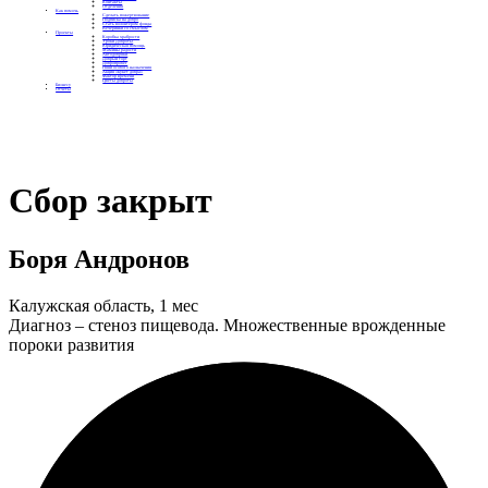
Контакты
Отделения
Как помочь
Сделать пожертвование
Подписка на добро
Стать волонтером фонда
Вечеринки со смыслом
Проекты
Коробка храбрости
Уроки Доброты
Юридическая помощь
Мамины радости
Автодобряки
Добрый торт
Добропробег
Няни особого назначения
Акция «Букет добра»
Фактор времени
Цветы доброты
Бизнесу
Отчеты
Сбор закрыт
Боря Андронов
Калужская область, 1 мес
Диагноз – стеноз пищевода. Множественные врожденные
пороки развития