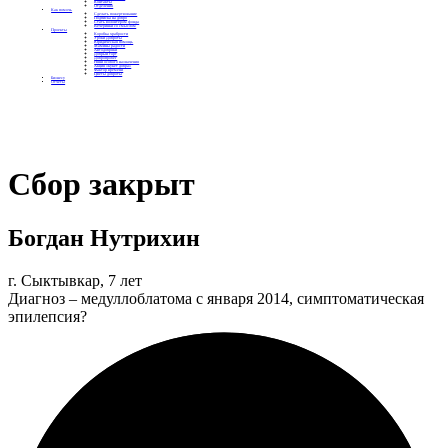
Контакты
Отделения
Как помочь
Сделать пожертвование
Подписка на добро
Стать волонтером фонда
Вечеринки со смыслом
Проекты
Коробка храбрости
Уроки Доброты
Юридическая помощь
Мамины радости
Автодобряки
Добрый торт
Добропробег
Няни особого назначения
Акция «Букет добра»
Фактор времени
Цветы доброты
Бизнесу
Отчеты
Сбор закрыт
Богдан Нутрихин
г. Сыктывкар, 7 лет
Диагноз – медуллоблатома с января 2014, симптоматическая
эпилепсия?