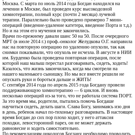
Москва. С марта по июль 2014 года Богдан находился на
лечении в Москве, был проведен курс высокодозной
химиотерапии, полный курс (почти 2 месяца) лучевой
терапии. Параллельно было проведено примерно 7 мини-
операций (введение-удаление катетера, введение Порта и т.д.)
Но и на этом его мучения не закончились.
Врачи по-прежнему давали шанс 50 на 50. После очередного
МРТ (в июле 2014 г.) проф.-онколог Желудкова О.Г. направила
нас на повторную операцию по удалению опухоли, так как
снимки показывали, что опухоль не исчезла. В августе в НИИ
им. Бурденко была проведена повторная операция, после
которой наш малыш перестал разговаривать, сидеть, ходить!
Казалось, что жизнь закончилась, когда мы смотрели на
нашего маленького сынишку. Но мы все вместе решили не
опускать руки и бороться дальше и ЖИТЬ!
С сентября 2014 года по апрель 2015 года Богдану провели
поддерживающую химиотерапию — 6 циклов. И вновь
несколько операций из-за того, что не работала система ПОРТ.
За это время мы, родители, пытались помочь Богдаше
научиться сидеть, делать шаги. Слава Богу, занимаясь изо дня
в день, ребенок начал по-тихоньку разговаривать. В настоящее
время Богдан до сих пор плохо ходит, у него аттаксия
походки, левосторонний парез, он не может держать
равновесие и ходить самостоятельно.
По рекомендациям онкологов Богдану необходимо проводить