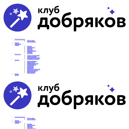
Вам нужна помощь
Подать заявку
Частые вопросы
Новости
Подопечные
О фонде
Команда
Наши ценности
Партнеры
СМИ о нас
Реквизиты фонда
Контакты
Отделения
Как помочь
Сделать пожертвование
Подписка на добро
Стать волонтером фонда
Вечеринки со смыслом
Проекты
Коробка храбрости
Уроки Доброты
Юридическая помощь
Мамины радости
Автодобряки
Добрый торт
Добропробег
Няни особого назначения
Акция «Букет добра»
Фактор времени
Цветы доброты
Бизнесу
Отчеты
Вам нужна помощь
Подать заявку
Частые вопросы
Новости
Подопечные
О фонде
Команда
Наши ценности
Партнеры
СМИ о нас
Реквизиты фонда