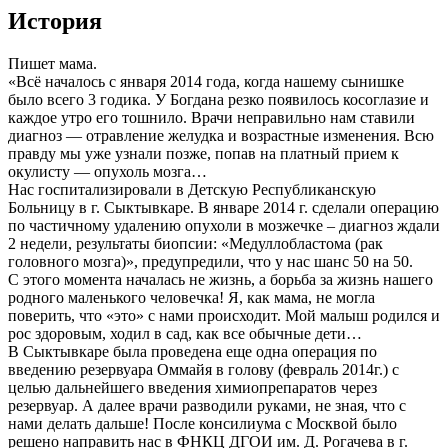
История
Пишет мама.
«Всё началось с января 2014 года, когда нашему сынишке
было всего 3 годика. У Богдана резко появилось косоглазие и
каждое утро его тошнило. Врачи неправильно нам ставили
диагноз — отравление желудка и возрастные изменения. Всю
правду мы уже узнали позже, попав на платный прием к
окулисту — опухоль мозга…
Нас госпитализировали в Детскую Республиканскую
Больницу в г. Сыктывкаре. В январе 2014 г. сделали операцию
по частичному удалению опухоли в мозжечке – диагноз ждали
2 недели, результаты биопсии: «Медуллобластома (рак
головного мозга)», предупредили, что у нас шанс 50 на 50.
С этого момента началась не жизнь, а борьба за жизнь нашего
родного маленького человечка! Я, как мама, не могла
поверить, что «это» с нами происходит. Мой малыш родился и
рос здоровым, ходил в сад, как все обычные дети…
В Сыктывкаре была проведена еще одна операция по
введению резервуара Оммайя в голову (февраль 2014г.) с
целью дальнейшего введения химиопрепаратов через
резервуар. А далее врачи разводили руками, не зная, что с
нами делать дальше! После консилиума с Москвой было
решено направить нас в ФНКЦ ДГОИ им. Д. Рогачева в г.