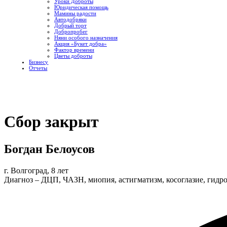
Уроки Доброты
Юридическая помощь
Мамины радости
Автодобряки
Добрый торт
Добропробег
Няни особого назначения
Акция «Букет добра»
Фактор времени
Цветы доброты
Бизнесу
Отчеты
Сбор закрыт
Богдан Белоусов
г. Волгоград, 8 лет
Диагноз – ДЦП, ЧАЗН, миопия, астигматизм, косоглазие, гидр