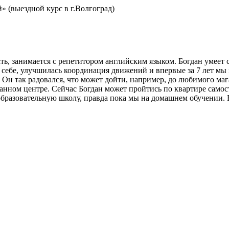
» (выездной курс в г.Волгоград)
, занимается с репетитором английским языком. Богдан умеет са
в себе, улучшилась координация движений и впервые за 7 лет мы 
л! Он так радовался, что может дойти, например, до любимого маг
нном центре. Сейчас Богдан может пройтись по квартире самост
образовательную школу, правда пока мы на домашнем обучении. Е