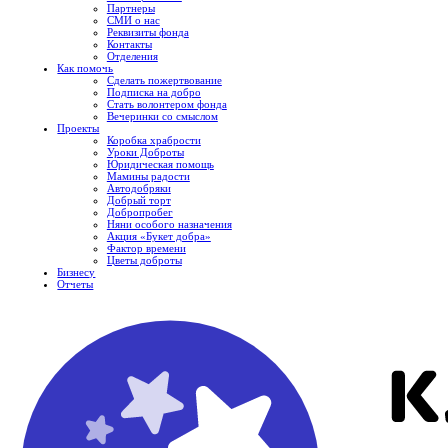
Партнеры
СМИ о нас
Реквизиты фонда
Контакты
Отделения
Как помочь
Сделать пожертвование
Подписка на добро
Стать волонтером фонда
Вечеринки со смыслом
Проекты
Коробка храбрости
Уроки Доброты
Юридическая помощь
Мамины радости
Автодобряки
Добрый торт
Добропробег
Няни особого назначения
Акция «Букет добра»
Фактор времени
Цветы доброты
Бизнесу
Отчеты