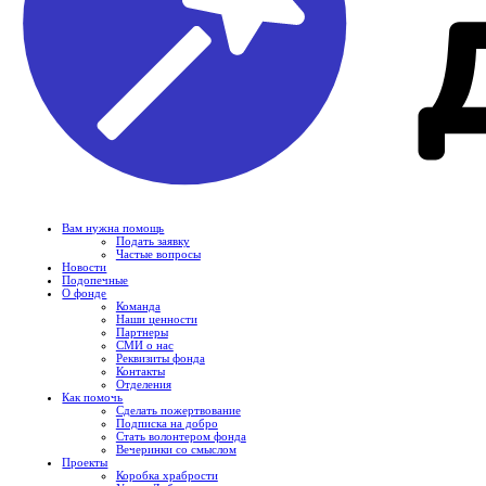
Вам нужна помощь
Подать заявку
Частые вопросы
Новости
Подопечные
О фонде
Команда
Наши ценности
Партнеры
СМИ о нас
Реквизиты фонда
Контакты
Отделения
Как помочь
Сделать пожертвование
Подписка на добро
Стать волонтером фонда
Вечеринки со смыслом
Проекты
Коробка храбрости