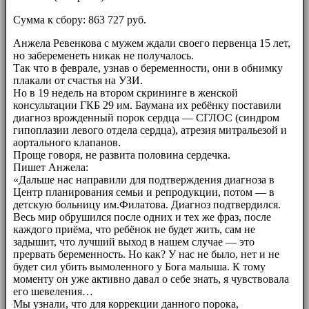
Сумма к сбору: 863 727 руб.
Анжела Ревенкова с мужем ждали своего первенца 15 лет,
но забеременеть никак не получалось.
Так что в феврале, узнав о беременности, они в обнимку
плакали от счастья на УЗИ.
Но в 19 недель на втором скрининге в женской
консультации ГКБ 29 им. Баумана их ребёнку поставили
диагноз врожденный порок сердца — СГЛОС (синдром
гипоплазии левого отдела сердца), атрезия митральезой и
аортального клапанов.
Проще говоря, не развита половина сердечка.
Пишет Анжела:
«Дальше нас направили для подтверждения диагноза в
Центр планирования семьи и репродукции, потом — в
детскую больницу им.Филатова. Диагноз подтвердился.
Весь мир обрушился после одних и тех же фраз, после
каждого приёма, что ребёнок не будет жить, сам не
задышит, что лучший выход в нашем случае — это
прервать беременность. Но как? У нас не было, нет и не
будет сил убить вымоленного у Бога малыша. К тому
моменту он уже активно давал о себе знать, я чувствовала
его шевеления…
Мы узнали, что для коррекции данного порока,