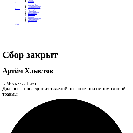
Контакты
Отделения
Как помочь
Сделать пожертвование
Подписка на добро
Стать волонтером фонда
Вечеринки со смыслом
Проекты
Коробка храбрости
Уроки Доброты
Юридическая помощь
Мамины радости
Автодобряки
Добрый торт
Добропробег
Няни особого назначения
Акция «Букет добра»
Фактор времени
Цветы доброты
Бизнесу
Отчеты
Сбор закрыт
Артём Хлыстов
г. Москва, 31 лет
Диагноз – последствия тяжелой позвоночно-спиномозговой
травмы.