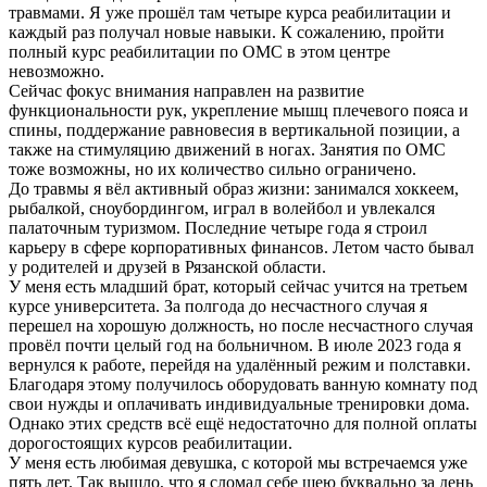
травмами. Я уже прошёл там четыре курса реабилитации и
каждый раз получал новые навыки. К сожалению, пройти
полный курс реабилитации по ОМС в этом центре
невозможно.
Сейчас фокус внимания направлен на развитие
функциональности рук, укрепление мышц плечевого пояса и
спины, поддержание равновесия в вертикальной позиции, а
также на стимуляцию движений в ногах. Занятия по ОМС
тоже возможны, но их количество сильно ограничено.
До травмы я вёл активный образ жизни: занимался хоккеем,
рыбалкой, сноубордингом, играл в волейбол и увлекался
палаточным туризмом. Последние четыре года я строил
карьеру в сфере корпоративных финансов. Летом часто бывал
у родителей и друзей в Рязанской области.
У меня есть младший брат, который сейчас учится на третьем
курсе университета. За полгода до несчастного случая я
перешел на хорошую должность, но после несчастного случая
провёл почти целый год на больничном. В июле 2023 года я
вернулся к работе, перейдя на удалённый режим и полставки.
Благодаря этому получилось оборудовать ванную комнату под
свои нужды и оплачивать индивидуальные тренировки дома.
Однако этих средств всё ещё недостаточно для полной оплаты
дорогостоящих курсов реабилитации.
У меня есть любимая девушка, с которой мы встречаемся уже
пять лет. Так вышло, что я сломал себе шею буквально за день