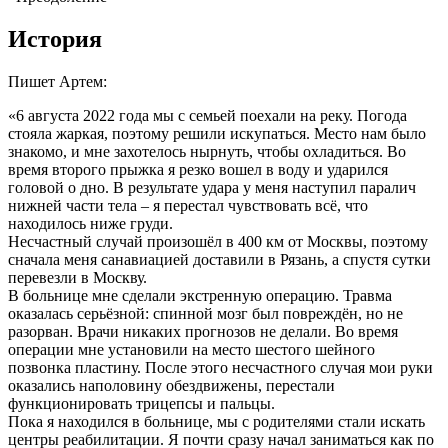
История
Пишет Артем:
«6 августа 2022 года мы с семьей поехали на реку. Погода
стояла жаркая, поэтому решили искупаться. Место нам было
знакомо, и мне захотелось нырнуть, чтобы охладиться. Во
время второго прыжка я резко вошел в воду и ударился
головой о дно. В результате удара у меня наступил паралич
нижней части тела – я перестал чувствовать всё, что
находилось ниже груди.
Несчастный случай произошёл в 400 км от Москвы, поэтому
сначала меня санавиацией доставили в Рязань, а спустя сутки
перевезли в Москву.
В больнице мне сделали экстренную операцию. Травма
оказалась серьёзной: спинной мозг был повреждён, но не
разорван. Врачи никаких прогнозов не делали. Во время
операции мне установили на место шестого шейного
позвонка пластину. После этого несчастного случая мои руки
оказались наполовину обездвижены, перестали
функционировать трицепсы и пальцы.
Пока я находился в больнице, мы с родителями стали искать
центры реабилитации. Я почти сразу начал заниматься как по