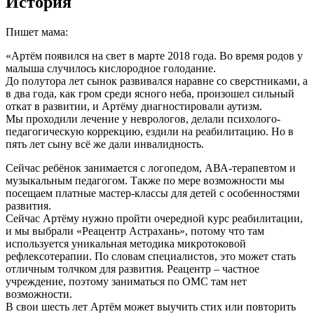
История
Пишет мама:
«Артём появился на свет в марте 2018 года. Во время родов у
малыша случилось кислородное голодание.
До полутора лет сынок развивался наравне со сверстниками, а
в два года, как гром среди ясного неба, произошел сильный
откат в развитии, и Артёму диагностировали аутизм.
Мы проходили лечение у неврологов, делали психолого-
педагогическую коррекцию, ездили на реабилитацию. Но в
пять лет сыну всё же дали инвалидность.
Сейчас ребёнок занимается с логопедом, АВА-терапевтом и
музыкальным педагогом. Также по мере возможности мы
посещаем платные мастер-классы для детей с особенностями
развития.
Сейчас Артёму нужно пройти очередной курс реабилитации,
и мы выбрали «Реацентр Астрахань», потому что там
используется уникальная методика микротоковой
рефлексотерапии. По словам специалистов, это может стать
отличным толчком для развития. Реацентр – частное
учреждение, поэтому заниматься по ОМС там нет
возможности.
В свои шесть лет Артём может выучить стих или повторить