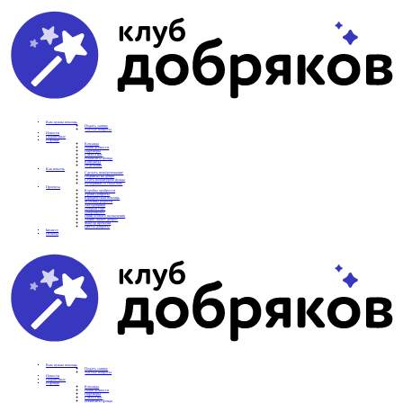
Вам нужна помощь
Подать заявку
Частые вопросы
Новости
Подопечные
О фонде
Команда
Наши ценности
Партнеры
СМИ о нас
Реквизиты фонда
Контакты
Отделения
Как помочь
Сделать пожертвование
Подписка на добро
Стать волонтером фонда
Вечеринки со смыслом
Проекты
Коробка храбрости
Уроки Доброты
Юридическая помощь
Мамины радости
Автодобряки
Добрый торт
Добропробег
Няни особого назначения
Акция «Букет добра»
Фактор времени
Цветы доброты
Бизнесу
Отчеты
Вам нужна помощь
Подать заявку
Частые вопросы
Новости
Подопечные
О фонде
Команда
Наши ценности
Партнеры
СМИ о нас
Реквизиты фонда