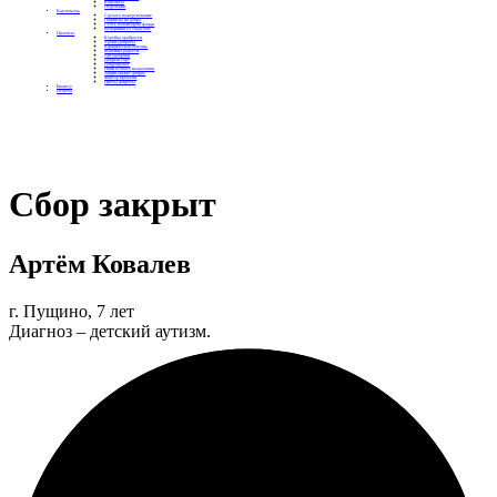
Контакты
Отделения
Как помочь
Сделать пожертвование
Подписка на добро
Стать волонтером фонда
Вечеринки со смыслом
Проекты
Коробка храбрости
Уроки Доброты
Юридическая помощь
Мамины радости
Автодобряки
Добрый торт
Добропробег
Няни особого назначения
Акция «Букет добра»
Фактор времени
Цветы доброты
Бизнесу
Отчеты
Сбор закрыт
Артём Ковалев
г. Пущино, 7 лет
Диагноз – детский аутизм.