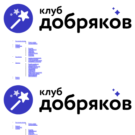
Вам нужна помощь
Подать заявку
Частые вопросы
Новости
Подопечные
О фонде
Команда
Наши ценности
Партнеры
СМИ о нас
Реквизиты фонда
Контакты
Отделения
Как помочь
Сделать пожертвование
Подписка на добро
Стать волонтером фонда
Вечеринки со смыслом
Проекты
Коробка храбрости
Уроки Доброты
Юридическая помощь
Мамины радости
Автодобряки
Добрый торт
Добропробег
Няни особого назначения
Акция «Букет добра»
Фактор времени
Цветы доброты
Бизнесу
Отчеты
Вам нужна помощь
Подать заявку
Частые вопросы
Новости
Подопечные
О фонде
Команда
Наши ценности
Партнеры
СМИ о нас
Реквизиты фонда