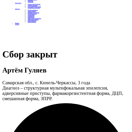
Контакты
Отделения
Как помочь
Сделать пожертвование
Подписка на добро
Стать волонтером фонда
Вечеринки со смыслом
Проекты
Коробка храбрости
Уроки Доброты
Юридическая помощь
Мамины радости
Автодобряки
Добрый торт
Добропробег
Няни особого назначения
Акция «Букет добра»
Фактор времени
Цветы доброты
Бизнесу
Отчеты
Сбор закрыт
Артём Гуляев
Самарская обл., с. Кинель-Черкассы, 3 года
Диагноз – cтруктурная мультифокальная эпилепсия,
адверсивные приступы, фармакорезистентная форма, ДЦП,
смешанная форма, ЗПРР.