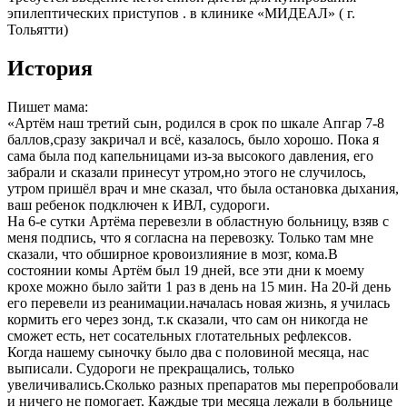
эпилептических приступов . в клинике «МИДЕАЛ» ( г.
Тольятти)
История
Пишет мама:
«Артём наш третий сын, родился в срок по шкале Апгар 7-8
баллов,сразу закричал и всё, казалось, было хорошо. Пока я
сама была под капельницами из-за высокого давления, его
забрали и сказали принесут утром,но этого не случилось,
утром пришёл врач и мне сказал, что была остановка дыхания,
ваш ребенок подключен к ИВЛ, судороги.
На 6-е сутки Артёма перевезли в областную больницу, взяв с
меня подпись, что я согласна на перевозку. Только там мне
сказали, что обширное кровоизлияние в мозг, кома.В
состоянии комы Артём был 19 дней, все эти дни к моему
крохе можно было зайти 1 раз в день на 15 мин. На 20-й день
его перевели из реанимации.началась новая жизнь, я училась
кормить его через зонд, т.к сказали, что сам он никогда не
сможет есть, нет сосательных глотательных рефлексов.
Когда нашему сыночку было два с половиной месяца, нас
выписали. Судороги не прекращались, только
увеличивались.Сколько разных препаратов мы перепробовали
и ничего не помогает. Каждые три месяца лежали в больнице